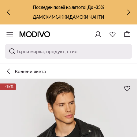
КЪМ ОСНОВНОТО СЪДЪРЖАНИЕ
КЪМ ТЪРСЕНЕ
Последен повей на лятото! До -35%
ДАМСКИ
МЪЖКИ
ДАМСКИ ЧАНТИ
Търси марка, продукт, стил
Кожени якета
-15%