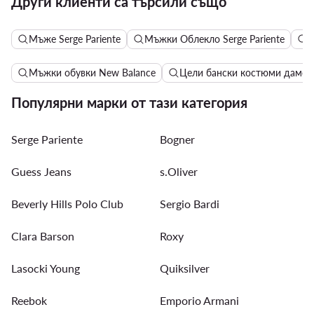
Други клиенти са търсили също
Мъже Serge Pariente
Мъжки Облекло Serge Pariente
М
Мъжки обувки New Balance
Цели бански костюми дамск
Популярни марки от тази категория
Serge Pariente
Bogner
Guess Jeans
s.Oliver
Beverly Hills Polo Club
Sergio Bardi
Clara Barson
Roxy
Lasocki Young
Quiksilver
Reebok
Emporio Armani