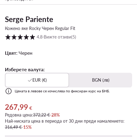
Serge Pariente
Кожено яке Rocky Черен Regular Fit
Оценка на клиентите в скала от 1 до 5
4.8
⋅
Вижте отзиви
(5)
Цвят:
Черен
Изберете валута:
EUR (€)
BGN (лв)
Цената в левове се изчислява по фиксиран курс на БНБ.
267,99
Актуална цена 267,99 €
€
Редовна цена:
372,22 €
-28%
Най-ниската цена в периода от 30 дни преди намалението:
316,49 €
-15%