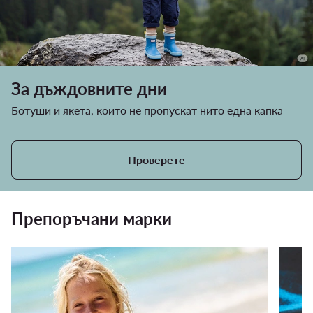
За дъждовните дни
Ботуши и якета, които не пропускат нито една капка
Проверете
Препоръчани марки