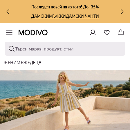
КЪМ ОСНОВНОТО СЪДЪРЖАНИЕ
КЪМ ТЪРСЕНЕ
Последен повей на лятото! До -35%
ДАМСКИ
МЪЖКИ
ДАМСКИ ЧАНТИ
Търси марка, продукт, стил
ЖЕНИ
МЪЖЕ
ДЕЦА