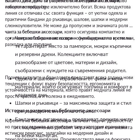
Вашето дете, като се развива с всяка година и с всяко ново
Когато става дума за съвременните
бебешки аксесоари
,
поколение продукти.
изборът в modivo.bg е изключително богат. Всяка продуктова
линия се отличава със своята функция – от уютни одеяла и
практични бандани до ръкавици, шалове, шапки и модерни
слюнкоуловители. Не може да пропуснем и значимата роля на
чанта за бебешки аксесоари
, която осигурява компактно и
– функционални и стилни,
организирано съхранение на всичко необходимо по време на
Чанта за бебешки аксесоари
разходка или пътуване.
те гарантират място за памперси, мокри кърпички
и резервни дрехи. Колекциите включват
разнообразие от цветове, материи и дизайн,
съобразени с нуждите на съвременния родител.
Производителите и брандовете представят всяка година нови
Одеяла и шалове – изработени от фини и меки
тенденции с фокус върху безопасността, ергономията и
материали, които осигуряват топлина и комфорт в
устойчивостта на материала, които правят модната линия не
хладните дни.
просто красива, а и полезна в ежедневието.
Шапки и ръкавици – за максимална защита и стил
История и развитие на бебешките аксесоари
при разходки или игри на открито.
Банданки и лигавници – предпазват дрехите чисти
Корените на
бебешки аксесоари
започват още от древността,
но през последните десетилетия тази категория преживява
и същевременно добавят игра на цвят към визията
истински ренесанс, залагайки на модерния дизайн и
на всеки малчуган.
технологичните иновации. Производството вече се фокусира