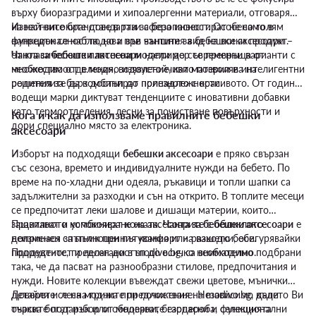
върху биоразградими и хипоалергенни материали, отговарящи
на най-високите стандарти за безопасност. Особено голям
Известните брандове в тази сфера инвестират не само в
напредък се наблюдава при чантите за бебешки аксесоари –
функционалността, но и във външния вид на всеки продукт.
от класическите платнени модели до съвременни варианти с
Чанта за бебешки аксесоари
например се превръща от
множествo отделения, водоустойчиви материи и интелигентни
необходимост в модно изявление, като позволява на
решения за бърз достъп до принадлежности.
родителите да комбинират полезното с красивото. От години
водещи марки диктуват тенденциите с иновативни добавки
като термоотделения, лесни за почистване повърхности и
Кога и как да използваме правилните бебешки
дори специално място за електроника.
аксесоари
Изборът на подходящи
бебешки аксесоари
е пряко свързан
със сезона, времето и индивидуалните нужди на бебето. По
време на по-хладни дни одеяла, ръкавици и топли шапки са
задължителни за разходки и сън на открито. В топлите месеци
се предпочитат леки шалове и дишащи материи, които
защитават и успокояват кожата.
Правилното комбиниране на аксесоарите с облеклото
Чанта за бебешки аксесоари
е
неизменен спътник при пътувания или разходки, осигурявайки
допринася за пълноценния комфорт на вашето бебе.
подреденост и лесен достъп до всичко необходимо.
Продуктите, предлагани в modivo.bg, са внимателно подбрани
така, че да пасват на разнообразни стилове, предпочитания и
нужди. Новите колекции въвеждат свежи цветове, мънички
детайли и лесна грижа при почистване. Независимо дали
Доверете се на модните предложения на modivo.bg, където Ви
търсите подарък или обновявате гардероба, селекцията
очаква богат избор от модерни, безопасни и функционални