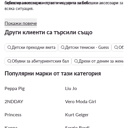
гарантира високо качество и модерни визии.
бебешки аксесоари
и практична
чанта за бебешки аксесоари
за
всяка ситуация.
Покажи повече
Други клиенти са търсили също
Детски преходни якета
Детски тениски - Guess
Обув
Обувки за абитуриентския бал
Дрехи от деним за жени
Популярни марки от тази категория
Peppa Pig
Liu Jo
2NDDAY
Vero Moda Girl
Princess
Kurt Geiger
Kappa
Sergio Bardi