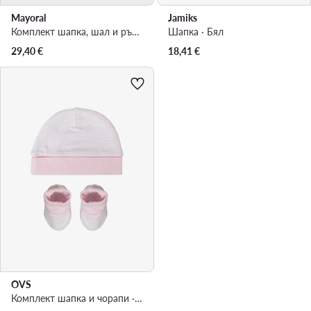
Mayoral
Jamiks
Комплект шапка, шал и ръкавици · Червен
Шапка · Бял
29,40
€
18,41
€
OVS
Комплект шапка и чорапи · Розов