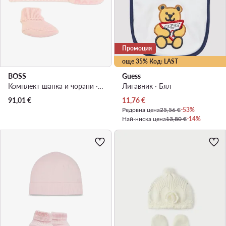
Промоция
още 35% Код: LAST
BOSS
Guess
Комплект шапка и чорапи · Розов
Лигавник · Бял
Актуална цена
91,01
€
11,76
€
Редовна цена
25,56 €
-53%
Най-ниска цена
13,80 €
-14%