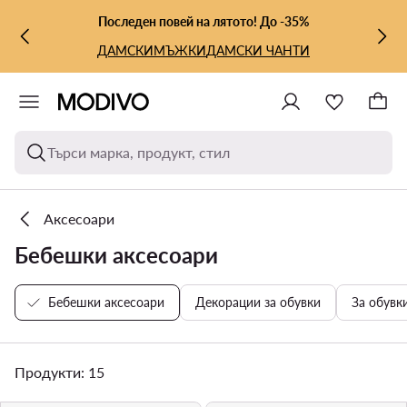
КЪМ ОСНОВНОТО СЪДЪРЖАНИЕ
КЪМ ТЪРСЕНЕ
Последен повей на лятото! До -35%
ДАМСКИ
МЪЖКИ
ДАМСКИ ЧАНТИ
Търси марка, продукт, стил
Аксесоари
Бебешки аксесоари
Бебешки аксесоари
Декорации за обувки
За обувк
Продукти: 15