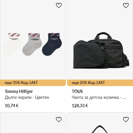
още 35% Код: LAST
още 25% Код: LAST
Tommy Hilfiger
TOUS
Дълги чорапи · Цветен
Чанта за детска количка · Черен
10,74
€
128,33
€