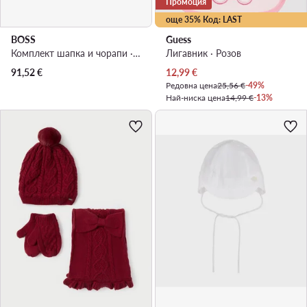
Промоция
още 35% Код: LAST
BOSS
Guess
Комплект шапка и чорапи · Тъмносин
Лигавник · Розов
Актуална цена
91,52
€
12,99
€
Редовна цена
25,56 €
-49%
Най-ниска цена
14,99 €
-13%