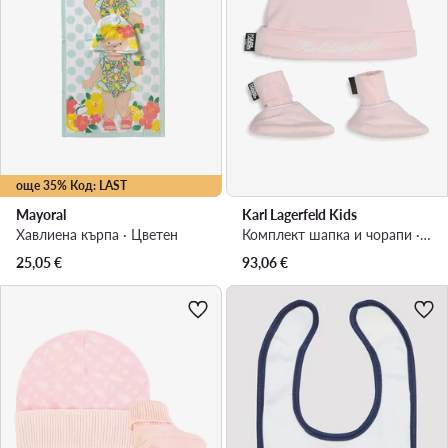
още 35% Код: LAST
Mayoral
Karl Lagerfeld Kids
Хавлиена кърпа · Цветен
Комплект шапка и чорапи · Розов
25,05
€
93,06
€