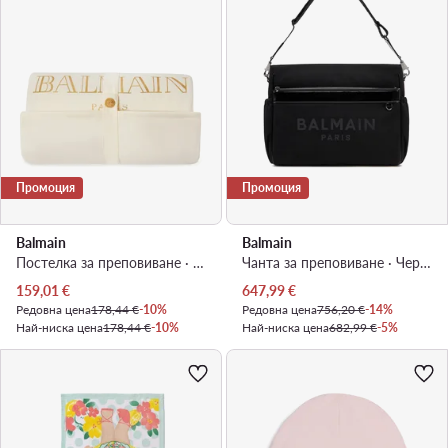
Промоция
Промоция
Balmain
Balmain
Постелка за преповиване · Кремав
Чанта за преповиване · Черен
Актуална цена
Актуална цена
159,01
€
647,99
€
Редовна цена
178,44 €
-10%
Редовна цена
756,20 €
-14%
Най-ниска цена
178,44 €
-10%
Най-ниска цена
682,99 €
-5%