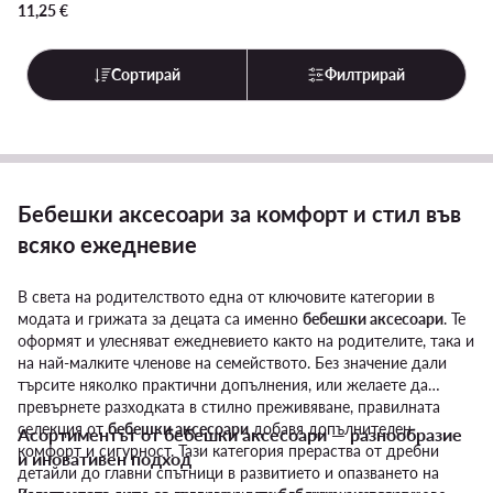
11,25
€
Сортирай
Филтрирай
Бебешки аксесоари за комфорт и стил във
всяко ежедневие
В света на родителството една от ключовите категории в
модата и грижата за децата са именно
бебешки аксесоари
. Те
оформят и улесняват ежедневието както на родителите, така и
на най-малките членове на семейството. Без значение дали
търсите няколко практични допълнения, или желаете да
превърнете разходката в стилно преживяване, правилната
селекция от
бебешки аксесоари
добавя допълнителен
Асортиментът от бебешки аксесоари — разнообразие
комфорт и сигурност. Тази категория прераства от дребни
и иновативен подход
детайли до главни спътници в развитието и опазването на