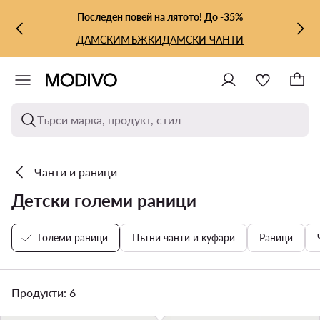
КЪМ ОСНОВНОТО СЪДЪРЖАНИЕ
КЪМ ТЪРСЕНЕ
Последен повей на лятото! До -35%
ДАМСКИ
МЪЖКИ
ДАМСКИ ЧАНТИ
Търси марка, продукт, стил
Чанти и раници
Детски големи раници
Големи раници
Пътни чанти и куфари
Раници
Продукти: 6