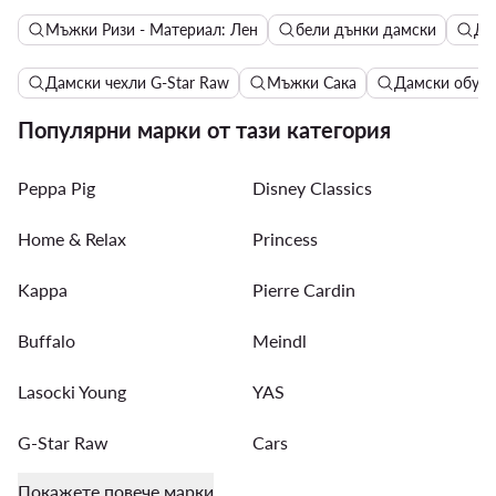
изперете в перална машина.
Мъжки Ризи - Материал: Лен
бели дънки дамски
Да
Дамски чехли G-Star Raw
Мъжки Сака
Дамски обувки
Популярни марки от тази категория
Peppa Pig
Disney Classics
Home & Relax
Princess
Kappa
Pierre Cardin
Buffalo
Meindl
Lasocki Young
YAS
G-Star Raw
Cars
Покажете повече марки