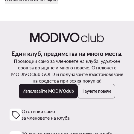
Един клуб, предимства на много места.
Промоции само за членовете на клуба, удължен
срок за връщане и много повече. Отключете
MODIVOclub GOLD и получавайте възстановяване
на средства при всяка покупка!
Използвайте MODIVOclub
Научете повече
Отстъпки само
за членовете на клуба
30 дни за връщане за членовете на клуба