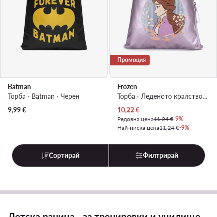
Промоция
Batman
Frozen
Торба · Batman · Черен
Торба · Леденото кралство · Виолетов
Актуална цена
9,99
€
10,22
€
Редовна цена
11,24 €
-9%
Най-ниска цена
11,24 €
-9%
Сортирай
Филтрирай
Детска раница - за тренировки и училище