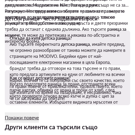
допълнително напрежение към това едно рамо.
ежедневието. Моделите на Nike, Puma и други също не са за
Регулируемите презрамки са полезни не само за правилното
изпускане. Но преди всичко изберете правилните размери и
прилягане, но и за правилното позициониране – отново
цветове на подходящата
раница за дете
, и след това се
Детски раници - често задавани въпроси
раницата трябва да стои малко над кръста и двете презрамки
впускайте в безпроблемно пазаруване.
трябва да останат с еднаква дължина. Ако търсите
раница за
момиче,
тя може да притежава и някаква по-абстрактна и
Откъде да купя детска раница?
интересна форма.
Ако търсите перфектната
детска раница
, имайте предвид,
че огромно разнообразие от такива можете да намерите в
страниците на MODIVO. Бидейки един от най-
посещаваните електронни магазини в цяла Европа,
брандът трябва да отговори на това търсене и го прави,
като предлага артикулите на едни от любимите на всички
Как се перат детските раници?
марки. Всички те са популярни със своето качество, което
Когато подготвяте раница за пране, отстранете всеки
ги прави повече от привлекателни. Удоволствието, което
парче хартия, обвивка от храна и трохи от хляб, след
ще изпитате по време на пазаруване, е несравнимо, така
което проверете отново всяко кътче и дупка с цип за
че си заслужава да опитате!
оставени елементи. Избършете видимата мръсотия от
външната страна на раницата и отстранете разхлабените
ремъци или катарами. Ако има само няколко мръсни
Покажи повече
петна отвън, обработете ги с топла сапунена вода. Но ако
Други клиенти са търсили също
цялата
чанта
е мръсна, предварително обработете
мръсните места с препарат за петна, след което я