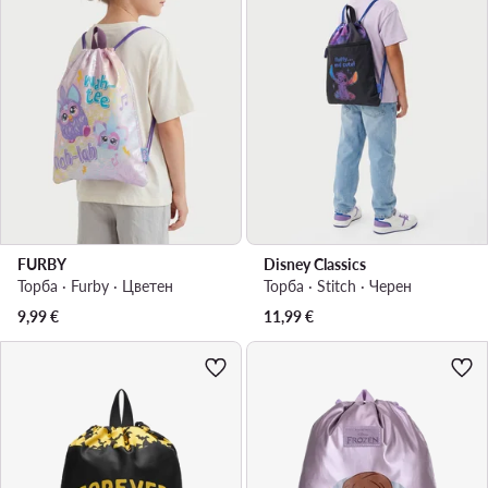
FURBY
Disney Classics
Торба · Furby · Цветен
Торба · Stitch · Черен
9,99
€
11,99
€