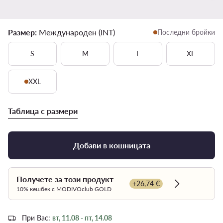
Размер:
Международен (INT)
Последни бройки
S
M
L
XL
XXL
Таблица с размери
Добави в кошницата
Получете за този продукт
+26,74 €
Dowiedz się w
10% кешбек с MODIVOclub GOLD
При Вас:
вт, 11.08 - пт, 14.08