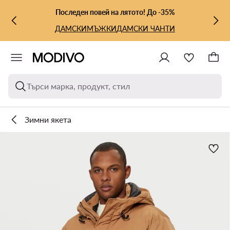
КЪМ ОСНОВНОТО СЪДЪРЖАНИЕ
КЪМ ТЪРСЕНЕ
Последен повей на лятото! До -35%
ДАМСКИ
МЪЖКИ
ДАМСКИ ЧАНТИ
Търси марка, продукт, стил
Зимни якета