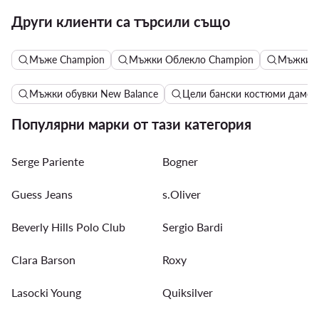
Други клиенти са търсили също
Мъже Champion
Мъжки Облекло Champion
Мъжки Я
Мъжки обувки New Balance
Цели бански костюми дамск
Популярни марки от тази категория
Serge Pariente
Bogner
Guess Jeans
s.Oliver
Beverly Hills Polo Club
Sergio Bardi
Clara Barson
Roxy
Lasocki Young
Quiksilver