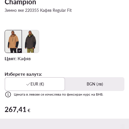
Champion
Зимно яке 220355 Кафяв Regular Fit
Цвят:
Кафяв
Изберете валута:
EUR (€)
BGN (лв)
Цената в левове се изчислява по фиксиран курс на БНБ.
267,41
267,41 €
€