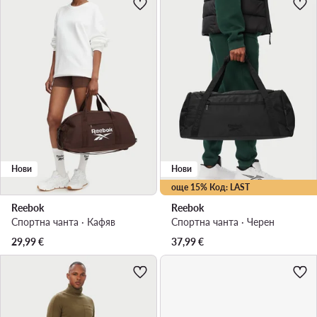
Нови
Нови
още 15% Код: LAST
Reebok
Reebok
Спортна чанта · Кафяв
Спортна чанта · Черен
29,99
€
37,99
€