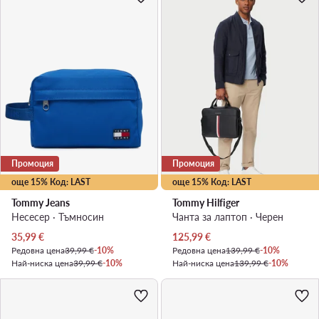
Промоция
Промоция
още 15% Код: LAST
още 15% Код: LAST
Tommy Jeans
Tommy Hilfiger
Несесер · Тъмносин
Чанта за лаптоп · Черен
Актуална цена
Актуална цена
35,99
€
125,99
€
Редовна цена
39,99 €
-10%
Редовна цена
139,99 €
-10%
Най-ниска цена
39,99 €
-10%
Най-ниска цена
139,99 €
-10%