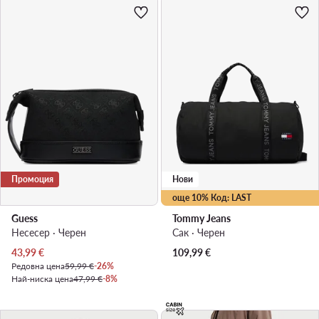
Промоция
Нови
още 10% Код: LAST
Guess
Tommy Jeans
Несесер · Черен
Сак · Черен
Актуална цена
43,99
€
109,99
€
Редовна цена
59,99 €
-26%
Най-ниска цена
47,99 €
-8%