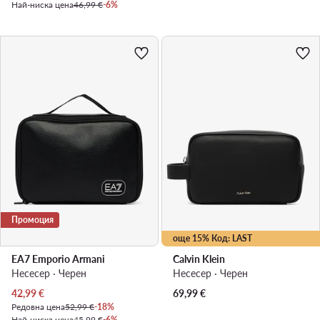
Най-ниска цена
46,99 €
-6%
Промоция
още 15% Код: LAST
EA7 Emporio Armani
Calvin Klein
Несесер · Черен
Несесер · Черен
Актуална цена
42,99
€
69,99
€
Редовна цена
52,99 €
-18%
Най-ниска цена
45,99 €
-6%