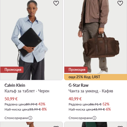
Промоция
Промоция
още 25% Код: LAST
Calvin Klein
G-Star Raw
Калъф за таблет · Черен
Чанта за уикенд · Кафяв
Актуална цена
Актуална цена
50,99
€
40,99
€
Редовна цена
89,99 €
-43%
Редовна цена
86,91 €
-52%
Най-ниска цена
55,99 €
-8%
Най-ниска цена
43,99 €
-6%
Спонсорирани
Спонсорирани