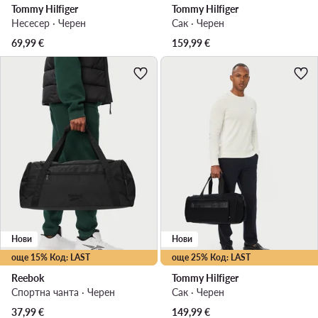
Tommy Hilfiger
Tommy Hilfiger
Несесер · Черен
Сак · Черен
69,99
€
159,99
€
Нови
Нови
още 15% Код: LAST
още 25% Код: LAST
Reebok
Tommy Hilfiger
Спортна чанта · Черен
Сак · Черен
37,99
€
149,99
€