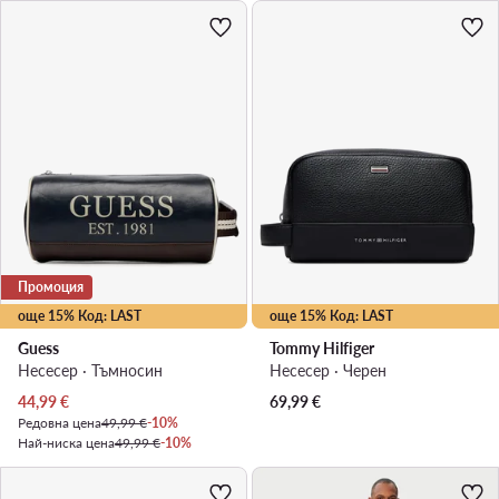
Промоция
още 15% Код: LAST
още 15% Код: LAST
Guess
Tommy Hilfiger
Несесер · Тъмносин
Несесер · Черен
Актуална цена
44,99
€
69,99
€
Редовна цена
49,99 €
-10%
Най-ниска цена
49,99 €
-10%