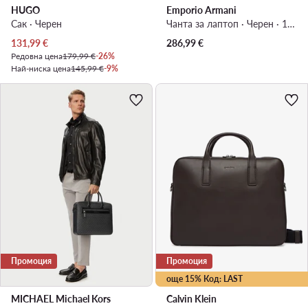
HUGO
Emporio Armani
Сак · Черен
Чанта за лаптоп · Черен · 16-17″
Актуална цена
131,99
€
286,99
€
Редовна цена
179,99 €
-26%
Най-ниска цена
145,99 €
-9%
Промоция
Промоция
още 15% Код: LAST
MICHAEL Michael Kors
Calvin Klein