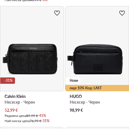
-31%
Нови
още 10% Код: LAST
Calvin Klein
HUGO
Несесер · Черен
Несесер · Черен
Актуална цена
52,99
€
98,99
€
Редовна цена
89,99 €
-41%
Най-ниска цена
76,99 €
-31%