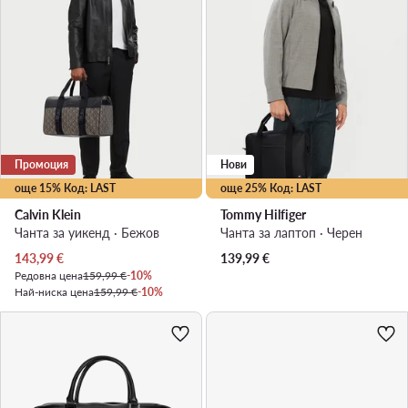
Промоция
Нови
още 15% Код: LAST
още 25% Код: LAST
Calvin Klein
Tommy Hilfiger
Чанта за уикенд · Бежов
Чанта за лаптоп · Черен
Актуална цена
143,99
€
139,99
€
Редовна цена
159,99 €
-10%
Най-ниска цена
159,99 €
-10%