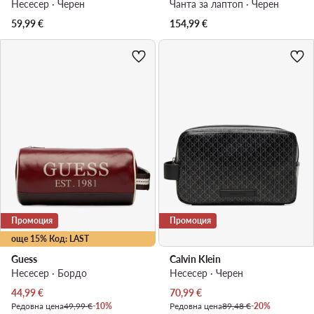
Несесер · Черен
Чанта за лаптоп · Черен
59,99
€
154,99
€
Промоция
Промоция
още 15% Код: LAST
Guess
Calvin Klein
Несесер · Бордо
Несесер · Черен
Актуална цена
Актуална цена
44,99
€
70,99
€
Редовна цена
49,99 €
-10%
Редовна цена
89,48 €
-20%