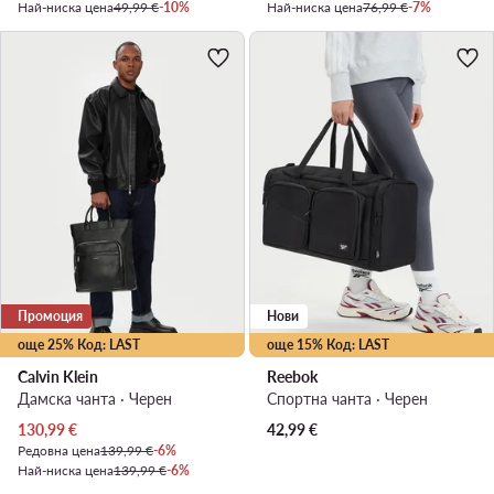
Най-ниска цена
49,99 €
-10%
Най-ниска цена
76,99 €
-7%
Промоция
Нови
още 25% Код: LAST
още 15% Код: LAST
Calvin Klein
Reebok
Дамска чанта · Черен
Спортна чанта · Черен
Актуална цена
130,99
€
42,99
€
Редовна цена
139,99 €
-6%
Най-ниска цена
139,99 €
-6%