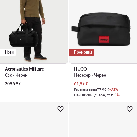
Нови
Промоция
Aeronautica Militare
HUGO
Сак · Черен
Несесер · Черен
Актуална цена
209,99
€
61,99
€
Редовна цена
77,99 €
-20%
Най-ниска цена
64,99 €
-4%