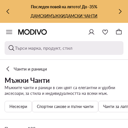
КЪМ ОСНОВНОТО СЪДЪРЖАНИЕ
КЪМ ТЪРСЕНЕ
Последен повей на лятото! До -35%
ДАМСКИ
МЪЖКИ
ДАМСКИ ЧАНТИ
Търси марка, продукт, стил
Чанти и раници
Мъжки Чанти
Мъжките чанти и раници в син цвят са елегантни и удобни
аксесоари, за стила и индивидуалността на всеки мъж.
Несесери
Спортни сакове и пътни чанти
Чанти за лап