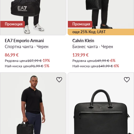
Промоция
Промоция
още 25% Код: LAST
EA7 Emporio Armani
Calvin Klein
Спортна чанта · Черен
Бизнес чанта · Черен
Актуална цена
Актуална цена
86,99
€
139,99
€
Редовна цена
107,99 €
-19%
Редовна цена
149,99 €
-6%
Най-ниска цена
91,99 €
-5%
Най-ниска цена
149,99 €
-6%