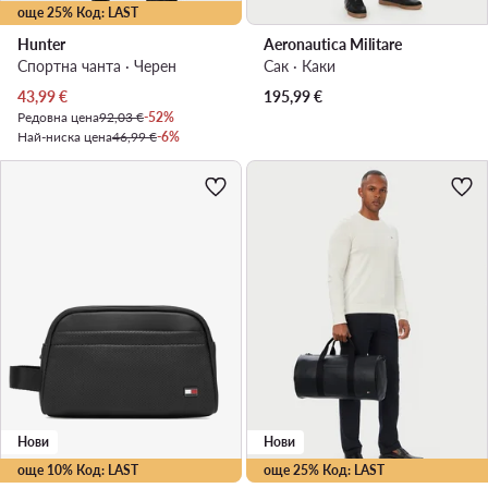
още 25% Код: LAST
Hunter
Aeronautica Militare
Спортна чанта · Черен
Сак · Каки
Актуална цена
43,99
€
195,99
€
Редовна цена
92,03 €
-52%
Най-ниска цена
46,99 €
-6%
Нови
Нови
още 10% Код: LAST
още 25% Код: LAST