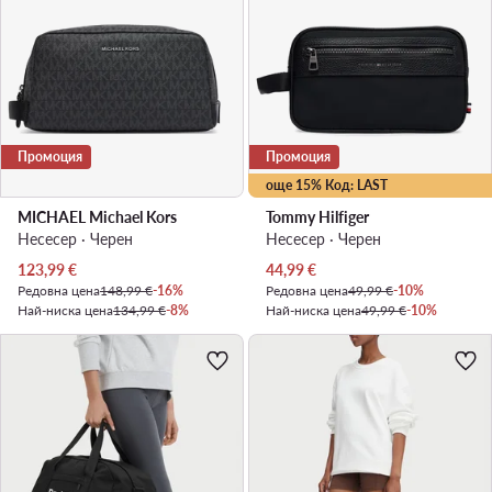
Промоция
Промоция
още 15% Код: LAST
MICHAEL Michael Kors
Tommy Hilfiger
Несесер · Черен
Несесер · Черен
Актуална цена
Актуална цена
123,99
€
44,99
€
Редовна цена
148,99 €
-16%
Редовна цена
49,99 €
-10%
Най-ниска цена
134,99 €
-8%
Най-ниска цена
49,99 €
-10%