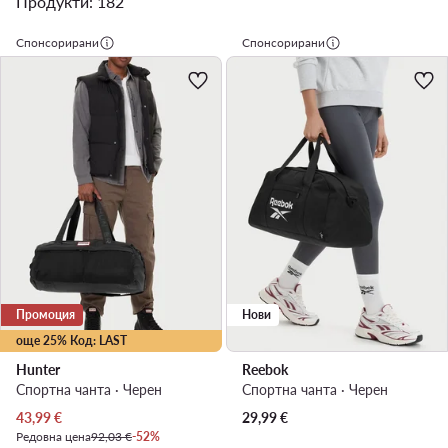
Продукти: 182
Спонсорирани
Спонсорирани
Промоция
Нови
още 25% Код: LAST
Hunter
Reebok
Спортна чанта · Черен
Спортна чанта · Черен
Актуална цена
43,99
€
29,99
€
Редовна цена
92,03 €
-52%