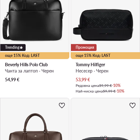
Trending
Промоция
още 15% Код: LAST
още 15% Код: LAST
Beverly Hills Polo Club
Tommy Hilfiger
Чанта за лаптоп · Черен
Несесер · Черен
Актуална цена
54,99
€
53,99
€
Редовна цена
59,99 €
-10%
Най-ниска цена
59,99 €
-10%