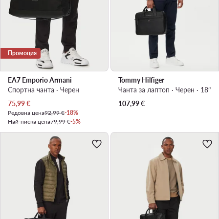
Промоция
EA7 Emporio Armani
Tommy Hilfiger
Спортна чанта · Черен
Чанта за лаптоп · Черен · 18″
Актуална цена
75,99
€
107,99
€
Редовна цена
92,99 €
-18%
Най-ниска цена
79,99 €
-5%