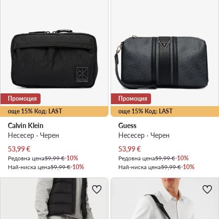
Промоция
Промоция
още 15% Код: LAST
още 15% Код: LAST
Calvin Klein
Guess
Несесер · Черен
Несесер · Черен
Актуална цена
Актуална цена
53,99
€
53,99
€
Редовна цена
59,99 €
-10%
Редовна цена
59,99 €
-10%
Най-ниска цена
59,99 €
-10%
Най-ниска цена
59,99 €
-10%