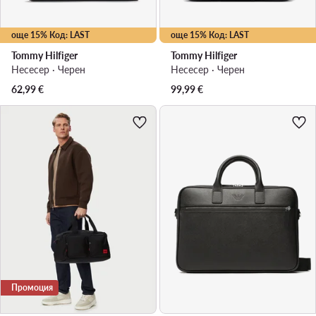
още 15% Код: LAST
още 15% Код: LAST
Tommy Hilfiger
Tommy Hilfiger
Несесер · Черен
Несесер · Черен
62,99
€
99,99
€
Промоция