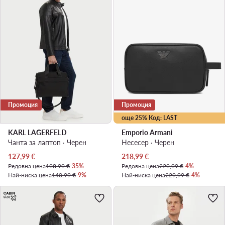
Промоция
Промоция
още 25% Код: LAST
KARL LAGERFELD
Emporio Armani
Чанта за лаптоп · Черен
Несесер · Черен
Актуална цена
Актуална цена
127,99
€
218,99
€
Редовна цена
198,99 €
-35%
Редовна цена
229,99 €
-4%
Най-ниска цена
140,99 €
-9%
Най-ниска цена
229,99 €
-4%