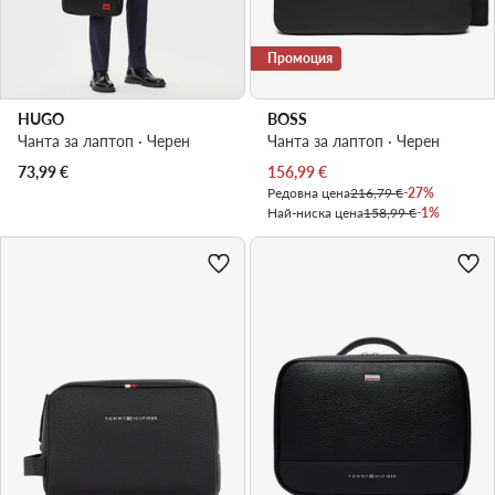
Промоция
HUGO
BOSS
Чанта за лаптоп · Черен
Чанта за лаптоп · Черен
Актуална цена
73,99
€
156,99
€
Редовна цена
216,79 €
-27%
Най-ниска цена
158,99 €
-1%