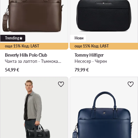
Trending
Нови
още 15% Код: LAST
още 15% Код: LAST
Beverly Hills Polo Club
Tommy Hilfiger
Чанта за лаптоп · Тъмнокафяв
Несесер · Черен
54,99
€
79,99
€