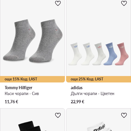
още 15% Код: LAST
още 25% Код: LAST
Tommy Hilfiger
adidas
Къси чорапи · Сив
Дълги чорапи · Цветен
11,76
€
22,99
€