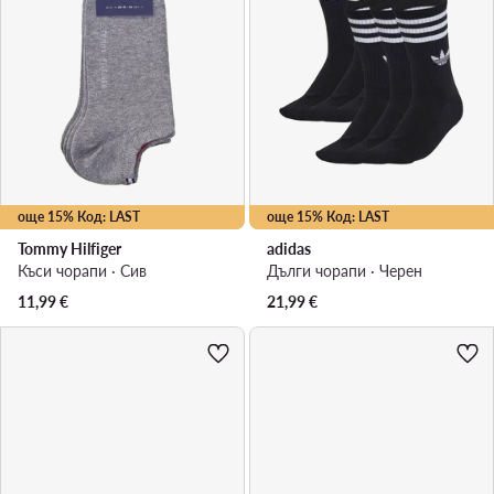
още 15% Код: LAST
още 15% Код: LAST
Tommy Hilfiger
adidas
Къси чорапи · Сив
Дълги чорапи · Черен
11,99
€
21,99
€