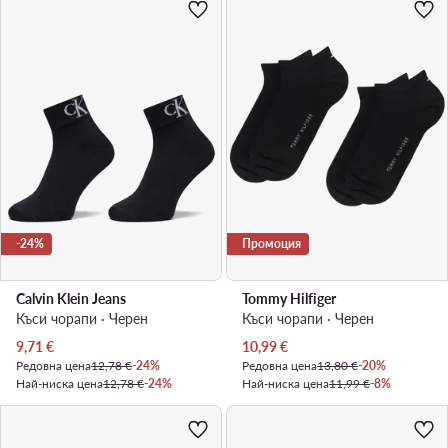
-24%
Промоция
Calvin Klein Jeans
Tommy Hilfiger
Къси чорапи · Черен
Къси чорапи · Черен
Актуална цена
Актуална цена
9,71
€
10,99
€
Редовна цена
12,78 €
-24%
Редовна цена
13,80 €
-20%
Най-ниска цена
12,78 €
-24%
Най-ниска цена
11,99 €
-8%