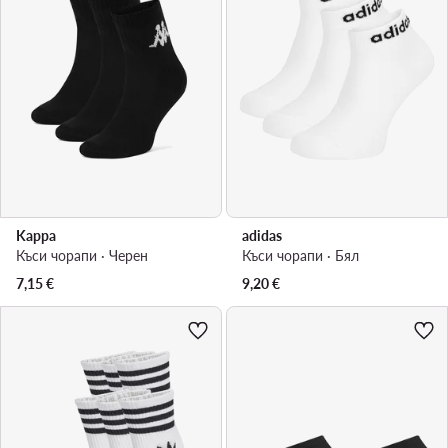
Kappa
adidas
Къси чорапи · Черен
Къси чорапи · Бял
7,15
€
9,20
€