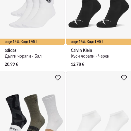
още 15% Код: LAST
още 15% Код: LAST
adidas
Calvin Klein
Дълги чорапи · Бял
Къси чорапи · Черен
20,99
€
12,78
€