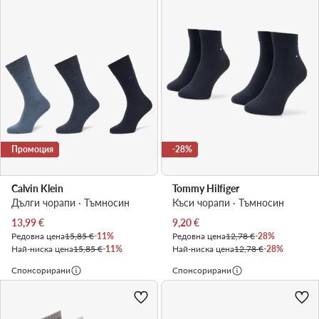
Промоция
-28%
Calvin Klein
Tommy Hilfiger
Дълги чорапи · Тъмносин
Къси чорапи · Тъмносин
Актуална цена
Актуална цена
13,99
€
9,20
€
Редовна цена
15,85 €
-11%
Редовна цена
12,78 €
-28%
Най-ниска цена
15,85 €
-11%
Най-ниска цена
12,78 €
-28%
Спонсорирани
Спонсорирани