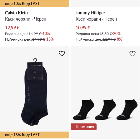
още 10% Код: LAST
Calvin Klein
Tommy Hilfiger
Къси чорапи · Черен
Къси чорапи · Черен
Актуална цена
Актуална цена
12,99
€
10,99
€
Редовна цена
14,99 €
-13%
Редовна цена
13,80 €
-20%
Най-ниска цена
14,99 €
-13%
Най-ниска цена
11,99 €
-8%
Промоция
още 15% Код: LAST