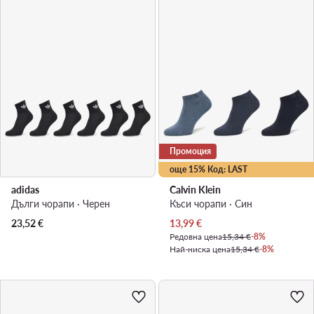
Промоция
още 15% Код: LAST
adidas
Calvin Klein
Дълги чорапи · Черен
Къси чорапи · Син
Актуална цена
23,52
€
13,99
€
Редовна цена
15,34 €
-8%
Най-ниска цена
15,34 €
-8%