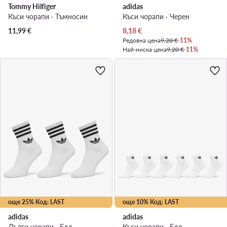
Tommy Hilfiger
adidas
Къси чорапи · Тъмносин
Къси чорапи · Черен
Актуална цена
11,99
€
8,18
€
Редовна цена
9,20 €
-11%
Най-ниска цена
9,20 €
-11%
още 25% Код: LAST
още 10% Код: LAST
adidas
adidas
Дълги чорапи · Бял
Къси чорапи · Бял