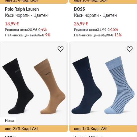
още 25% Код: LAST
още 10% Код: LAST
Polo Ralph Lauren
BOSS
Къси чорапи · Цветен
Къси чорапи · Цветен
Актуална цена
Актуална цена
18,99
€
26,99
€
Редовна цена
20,96 €
-9%
Редовна цена
31,99 €
-15%
Най-ниска цена
20,96 €
-9%
Най-ниска цена
31,99 €
-15%
Нови
още 25% Код: LAST
още 15% Код: LAST