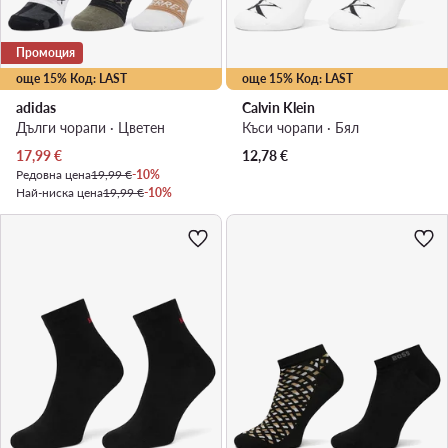
Промоция
още 15% Код: LAST
още 15% Код: LAST
adidas
Calvin Klein
Дълги чорапи · Цветен
Къси чорапи · Бял
Актуална цена
17,99
€
12,78
€
Редовна цена
19,99 €
-10%
Най-ниска цена
19,99 €
-10%