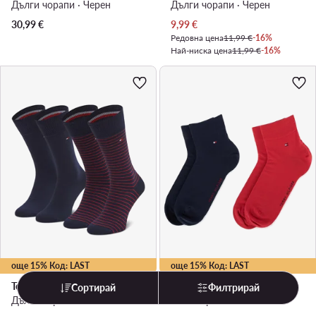
Дълги чорапи · Черен
Дълги чорапи · Черен
Актуална цена
30,99
€
9,99
€
Редовна цена
11,99 €
-16%
Най-ниска цена
11,99 €
-16%
още 15% Код: LAST
още 15% Код: LAST
Tommy Hilfiger
Tommy Hilfiger
Сортирай
Филтрирай
Дълги чорапи · Тъмносин
Къси чорапи · Тъмносин