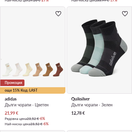
Най-ниска цена
9,20 €
-27%
Най-ниска цена
33,99 €
-17%
Промоция
още 15% Код: LAST
adidas
Quiksilver
Дълги чорапи · Цветен
Дълги чорапи · Зелен
Актуална цена
21,99
€
12,78
€
Редовна цена
23,52 €
-6%
Най-ниска цена
23,52 €
-6%