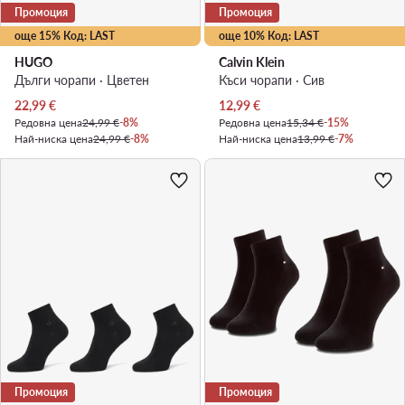
Промоция
Промоция
още 15% Код: LAST
още 10% Код: LAST
HUGO
Calvin Klein
Дълги чорапи · Цветен
Къси чорапи · Сив
Актуална цена
Актуална цена
22,99
€
12,99
€
Редовна цена
24,99 €
-8%
Редовна цена
15,34 €
-15%
Най-ниска цена
24,99 €
-8%
Най-ниска цена
13,99 €
-7%
Промоция
Промоция