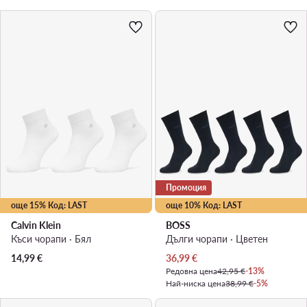
Промоция
още 15% Код: LAST
още 10% Код: LAST
Calvin Klein
BOSS
Къси чорапи · Бял
Дълги чорапи · Цветен
Актуална цена
14,99
€
36,99
€
Редовна цена
42,95 €
-13%
Най-ниска цена
38,99 €
-5%