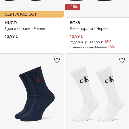
-18%
още 15% Код: LAST
HUGO
BOSS
Дълги чорапи · Черен
Къси чорапи · Черен
Актуална цена
13,99
€
12,99
€
Редовна цена
15,99 €
-18%
Най-ниска цена
15,99 €
-18%