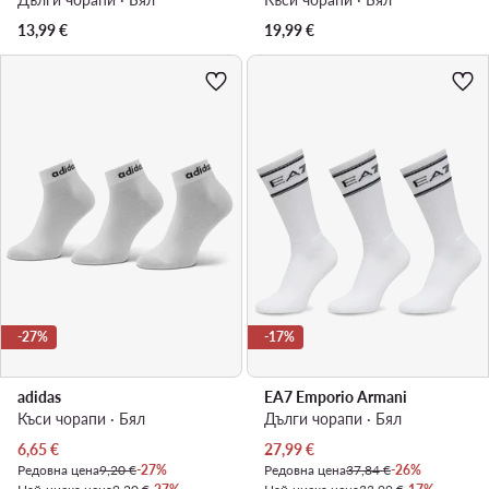
13,99
€
19,99
€
-27%
-17%
adidas
EA7 Emporio Armani
Къси чорапи · Бял
Дълги чорапи · Бял
Актуална цена
Актуална цена
6,65
€
27,99
€
Редовна цена
9,20 €
-27%
Редовна цена
37,84 €
-26%