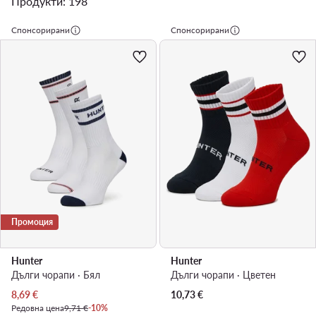
Продукти: 198
Спонсорирани
Спонсорирани
Промоция
Hunter
Hunter
Дълги чорапи · Бял
Дълги чорапи · Цветен
Актуална цена
8,69
€
10,73
€
Редовна цена
9,71 €
-10%