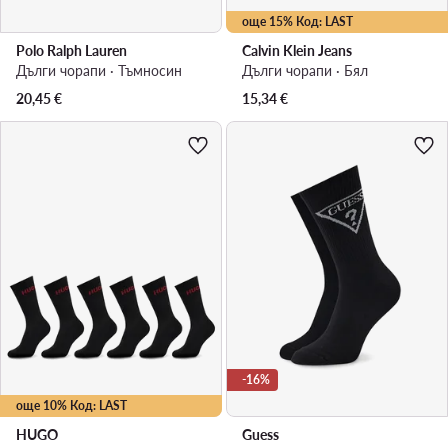
още 15% Код: LAST
Polo Ralph Lauren
Calvin Klein Jeans
Дълги чорапи · Тъмносин
Дълги чорапи · Бял
20,45
€
15,34
€
-16%
още 10% Код: LAST
HUGO
Guess