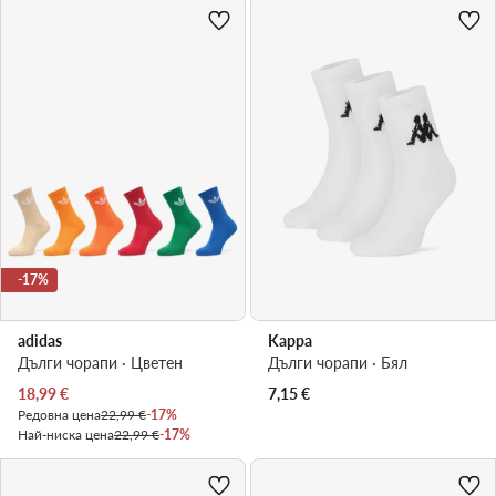
-17%
adidas
Kappa
Дълги чорапи · Цветен
Дълги чорапи · Бял
Актуална цена
18,99
€
7,15
€
Редовна цена
22,99 €
-17%
Най-ниска цена
22,99 €
-17%