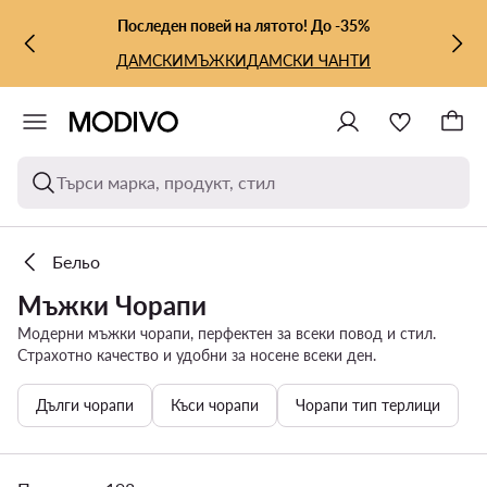
КЪМ ОСНОВНОТО СЪДЪРЖАНИЕ
КЪМ ТЪРСЕНЕ
Последен повей на лятото! До -35%
ДАМСКИ
МЪЖКИ
ДАМСКИ ЧАНТИ
Търси марка, продукт, стил
Бельо
Мъжки Чорапи
Модерни мъжки чорапи, перфектен за всеки повод и стил.
Страхотно качество и удобни за носене всеки ден.
Дълги чорапи
Къси чорапи
Чорапи тип терлици