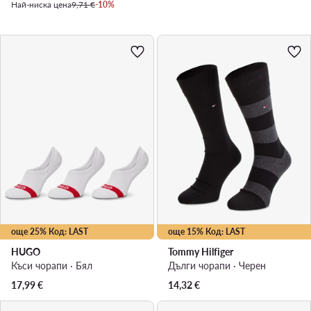
Най-ниска цена
9,71 €
-10%
още 25% Код: LAST
още 15% Код: LAST
HUGO
Tommy Hilfiger
Къси чорапи · Бял
Дълги чорапи · Черен
17,99
€
14,32
€