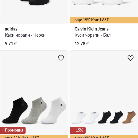
още 15% Код: LAST
adidas
Calvin Klein Jeans
Къси чорапи · Черен
Къси чорапи · Бял
9,71
€
12,78
€
Промоция
-15%