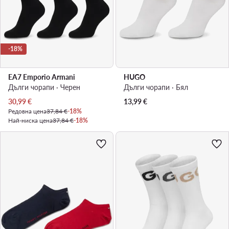
-18%
EA7 Emporio Armani
HUGO
Дълги чорапи · Черен
Дълги чорапи · Бял
Актуална цена
30,99
€
13,99
€
Редовна цена
37,84 €
-18%
Най-ниска цена
37,84 €
-18%