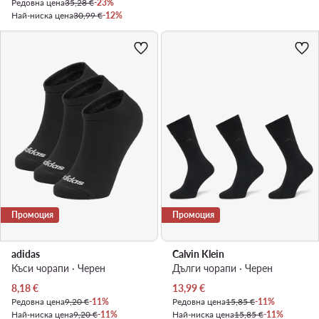
Редовна цена
35,28 €
-23%
Най-ниска цена
30,99 €
-12%
Промоция
Промоция
adidas
Calvin Klein
Къси чорапи · Черен
Дълги чорапи · Черен
Актуална цена
Актуална цена
8,18
€
13,99
€
Редовна цена
9,20 €
-11%
Редовна цена
15,85 €
-11%
Най-ниска цена
9,20 €
-11%
Най-ниска цена
15,85 €
-11%