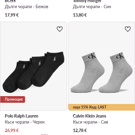
BOSS
Tommy Hilfiger
Дълги чорапи · Бежов
Дълги чорапи · Син
17,99
€
13,80
€
Промоция
още 15% Код: LAST
Polo Ralph Lauren
Calvin Klein Jeans
Къси чорапи · Черен
Къси чорапи · Сив
Актуална цена
26,99
€
12,78
€