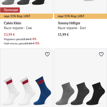
Промоция
още 15% Код: LAST
още 15% Код: LAST
Calvin Klein
Tommy Hilfiger
Къси чорапи · Сив
Къси чорапи · Бял
Актуална цена
13,99
€
11,99
€
Редовна цена
15,34 €
-8%
Най-ниска цена
15,34 €
-8%