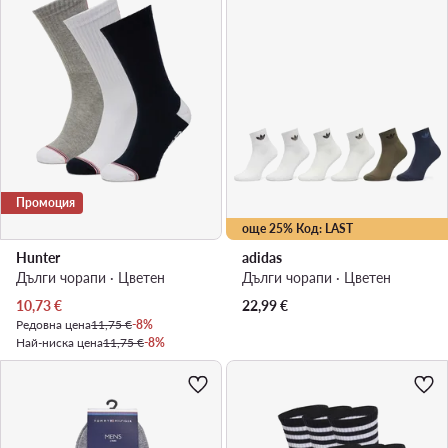
Промоция
още 25% Код: LAST
Hunter
adidas
Дълги чорапи · Цветен
Дълги чорапи · Цветен
Актуална цена
10,73
€
22,99
€
Редовна цена
11,75 €
-8%
Най-ниска цена
11,75 €
-8%