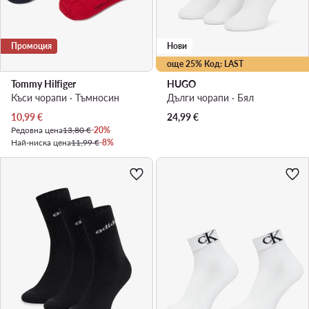
Промоция
Нови
още 25% Код: LAST
Tommy Hilfiger
HUGO
Къси чорапи · Тъмносин
Дълги чорапи · Бял
Актуална цена
10,99
€
24,99
€
Редовна цена
13,80 €
-20%
Най-ниска цена
11,99 €
-8%