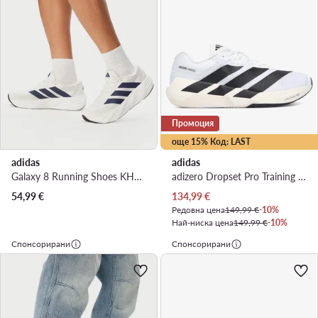
Промоция
още 15% Код: LAST
adidas
adidas
Galaxy 8 Running Shoes KH5609 · Маратонки за бягане
adizero Dropset Pro Training Shoes KK1551 · Обувки за фитнес зала
Актуална цена
54,99
€
134,99
€
Редовна цена
149,99 €
-10%
Най-ниска цена
149,99 €
-10%
Спонсорирани
Спонсорирани