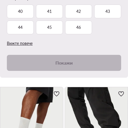
40
41
42
43
44
45
46
Вижте повече
Покажи