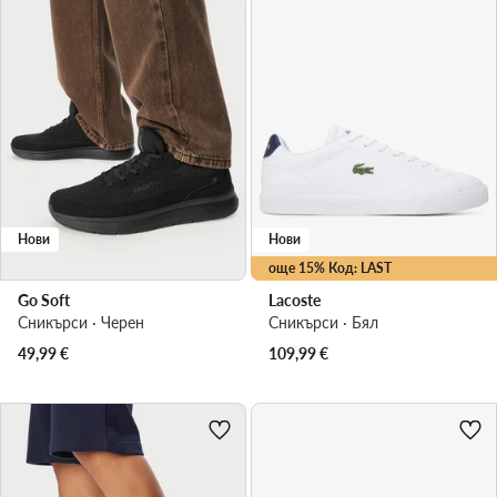
Нови
Нови
още 15% Код: LAST
Go Soft
Lacoste
Сникърси · Черен
Сникърси · Бял
49,99
€
109,99
€