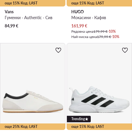
още 15% Код: LAST
още 15% Код: LAST
Vans
HUGO
Гуменки · Authentic · Сив
Мокасини · Кафяв
Актуална цена
84,99
€
161,99
€
Редовна цена
179,99 €
-10%
Най-ниска цена
179,99 €
-10%
Trending
още 25% Код: LAST
още 15% Код: LAST