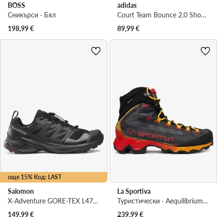
BOSS
adidas
Сникърси · Бял
Court Team Bounce 2.0 Shoes HR1239 · Обувки за зала
198,99
€
89,99
€
още 15% Код: LAST
Salomon
La Sportiva
X-Adventure GORE-TEX L47321100 · Маратонки за бягане
Туристически · Aequilibrium Hike GTX ZFHS137G00Y00 · Черен
149,99
€
239,99
€