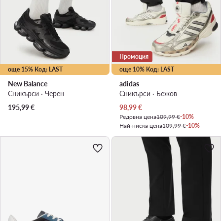
Промоция
още 15% Код: LAST
още 10% Код: LAST
New Balance
adidas
Сникърси · Черен
Сникърси · Бежов
Актуална цена
195,99
€
98,99
€
Редовна цена
109,99 €
-10%
Най-ниска цена
109,99 €
-10%