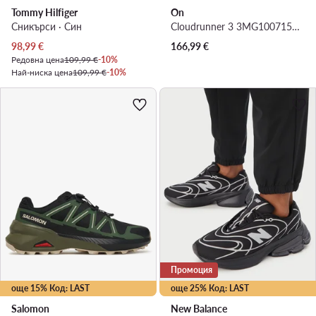
Tommy Hilfiger
On
Сникърси · Син
Cloudrunner 3 3MG10071536 · Маратонки за бягане
Актуална цена
98,99
€
166,99
€
Редовна цена
109,99 €
-10%
Най-ниска цена
109,99 €
-10%
Промоция
още 15% Код: LAST
още 25% Код: LAST
Salomon
New Balance