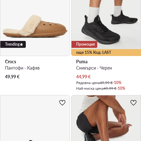
Trending
Промоция
още 15% Код: LAST
Crocs
Puma
Пантофи · Кафяв
Сникърси · Черен
Актуална цена
49,99
€
44,99
€
Редовна цена
49,99 €
-10%
Най-ниска цена
49,99 €
-10%