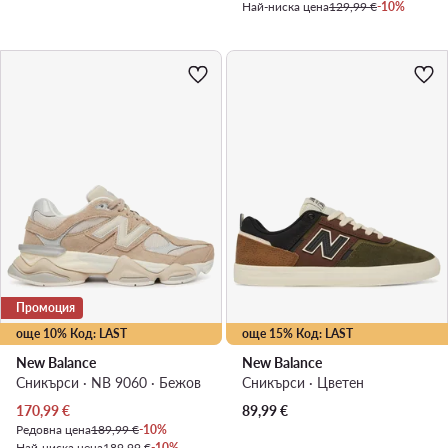
Най-ниска цена
129,99 €
-10%
Промоция
още 10% Код: LAST
още 15% Код: LAST
New Balance
New Balance
Сникърси · NB 9060 · Бежов
Сникърси · Цветен
Актуална цена
170,99
€
89,99
€
Редовна цена
189,99 €
-10%
Най-ниска цена
189,99 €
-10%