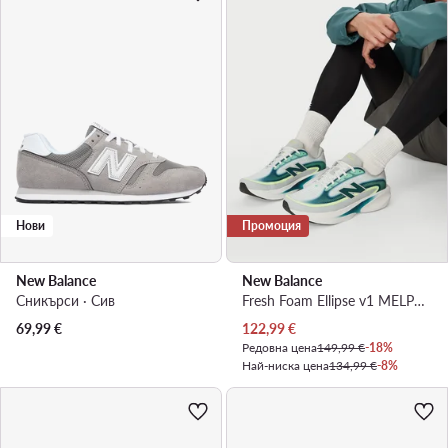
Нови
Промоция
New Balance
New Balance
Сникърси · Сив
Fresh Foam Ellipse v1 MELPS4B2 · Маратонки за бягане
Актуална цена
69,99
€
122,99
€
Редовна цена
149,99 €
-18%
Най-ниска цена
134,99 €
-8%