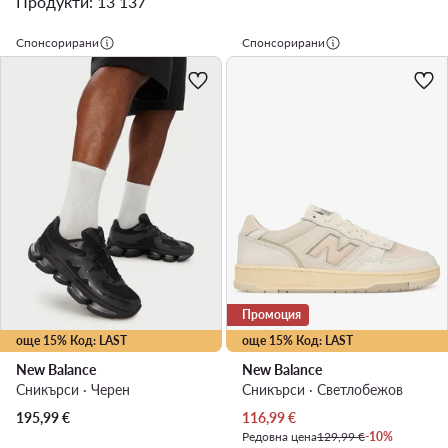
Продукти: 13 137
Спонсорирани
Спонсорирани
Промоция
още 15% Код: LAST
още 15% Код: LAST
New Balance
New Balance
Сникърси · Черен
Сникърси · Светлобежов
Актуална цена
195,99
€
116,99
€
Редовна цена
129,99 €
-10%