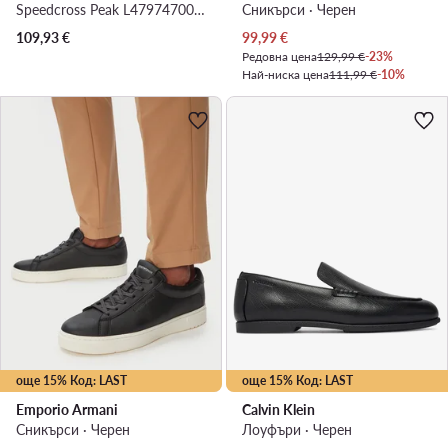
Speedcross Peak L47974700 · Маратонки за бягане
Сникърси · Черен
Актуална цена
109,93
€
99,99
€
Редовна цена
129,99 €
-23%
Най-ниска цена
111,99 €
-10%
още 15% Код: LAST
още 15% Код: LAST
Emporio Armani
Calvin Klein
Сникърси · Черен
Лоуфъри · Черен