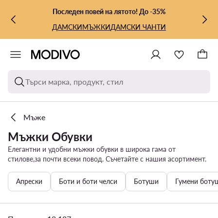
КЪМ ОСНОВНОТО СЪДЪРЖАНИЕ
КЪМ ТЪРСЕНЕ
Последен повей на лятото! До -35%
ДАМСКИ
МЪЖКИ
ДАМСКИ ЧАНТИ
Търси марка, продукт, стил
Мъже
Мъжки Обувки
Eлегантни и удобни мъжки обувки в широка гама от
стилове,за почти всеки повод. Съчетайте с нашия асортимент.
Апрески
Боти и боти челси
Ботуши
Гумени боту