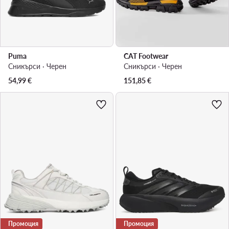
Puma
CAT Footwear
Сникърси · Черен
Сникърси · Черен
54,99
€
151,85
€
Промоция
Промоция