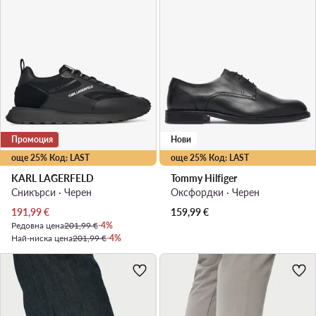
Промоция
Нови
още 25% Код: LAST
още 25% Код: LAST
KARL LAGERFELD
Tommy Hilfiger
Сникърси · Черен
Оксфордки · Черен
Актуална цена
191,99
€
159,99
€
Редовна цена
201,99 €
-4%
Най-ниска цена
201,99 €
-4%