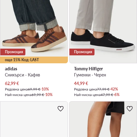
Промоция
Промоция
още 15% Код: LAST
adidas
Tommy Hilfiger
Сникърси · Кафяв
Гуменки · Черен
Актуална цена
Актуална цена
62,99
€
44,99
€
Редовна цена
69,99 €
-10%
Редовна цена
77,99 €
-42%
Най-ниска цена
69,99 €
-10%
Най-ниска цена
47,99 €
-6%