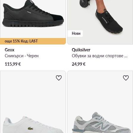
Нови
още 15% Код: LAST
Geox
Quiksilver
Сникърси · Черен
Обувки за водни спортове MP80-26009 Черен
115,99
€
24,99
€