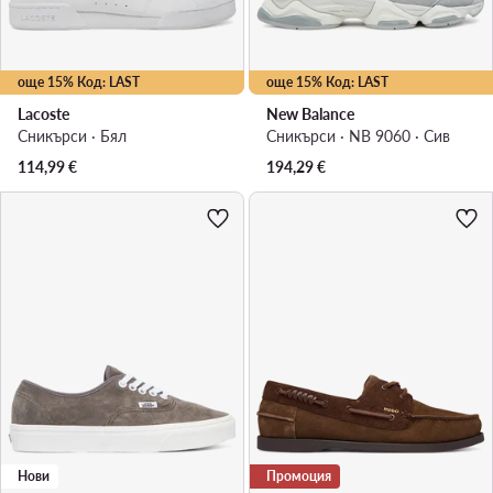
още 15% Код: LAST
още 15% Код: LAST
Lacoste
New Balance
Сникърси · Бял
Сникърси · NB 9060 · Сив
114,99
€
194,29
€
Нови
Промоция