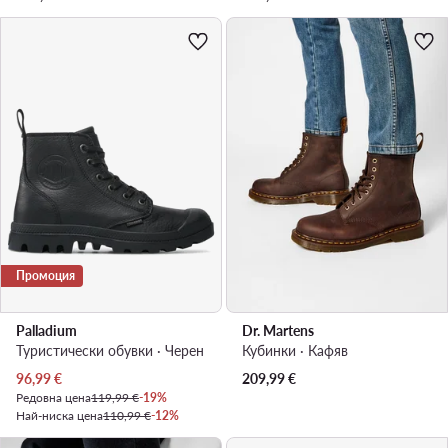
Промоция
Palladium
Dr. Martens
Туристически oбувки · Черен
Кубинки · Кафяв
Актуална цена
96,99
€
209,99
€
Редовна цена
119,99 €
-19%
Най-ниска цена
110,99 €
-12%