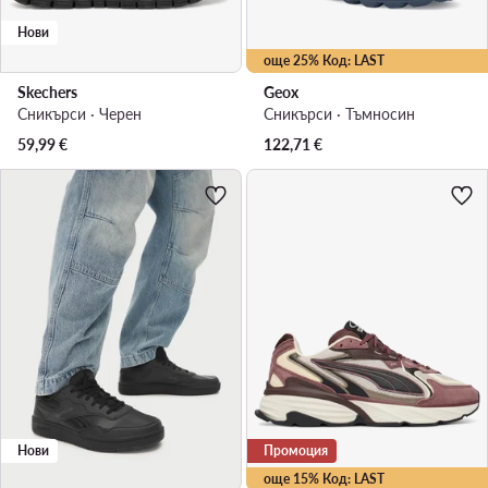
Нови
още 25% Код: LAST
Skechers
Geox
Сникърси · Черен
Сникърси · Тъмносин
59,99
€
122,71
€
Нови
Промоция
още 15% Код: LAST