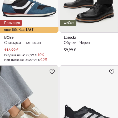
Промоция
weCare
още 15% Код: LAST
BOSS
Lasocki
Сникърси · Тъмносин
Обувки · Черен
Актуална цена
116,99
€
59,99
€
Редовна цена
129,99 €
-10%
Най-ниска цена
129,99 €
-10%