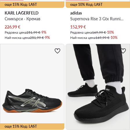
още 15% Код: LAST
още 10% Код: LAST
KARL LAGERFELD
adidas
Сникърси · Кремав
Supernova Rise 3 Gtx Running Shoes KI3134 · Маратонки за бягане
Актуална цена
Актуална цена
226,99
€
152,99
€
Редовна цена
251,99 €
-9%
Редовна цена
169,99 €
-10%
Най-ниска цена
251,99 €
-9%
Най-ниска цена
169,99 €
-10%
още 15% Код: LAST