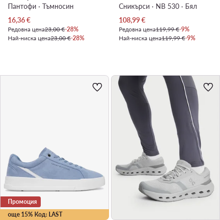
Пантофи · Тъмносин
Сникърси · NB 530 · Бял
Актуална цена
Актуална цена
16,36
€
108,99
€
Редовна цена
23,00 €
-28%
Редовна цена
119,99 €
-9%
Най-ниска цена
23,00 €
-28%
Най-ниска цена
119,99 €
-9%
Промоция
още 15% Код: LAST