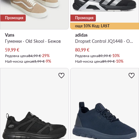
Промоция
Промоция
още 10% Код: LAST
Vans
adidas
Гуменки · Old Skool · Бежов
Dropset Control JQ1448 · Обувки за фитнес зала
Актуална цена
Актуална цена
59,99
€
80,99
€
Редовна цена
84,99 €
-29%
Редовна цена
89,99 €
-10%
Най-ниска цена
65,99 €
-9%
Най-ниска цена
89,99 €
-10%