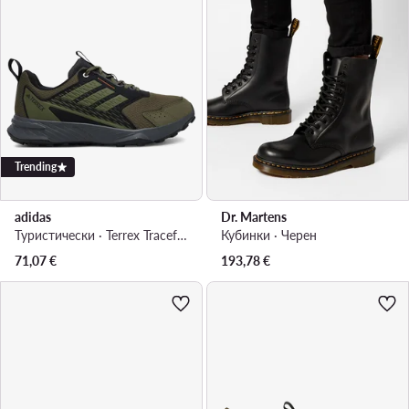
Trending
adidas
Dr. Martens
Туристически · Terrex Tracefinder 2 JI4285 · Каки
Кубинки · Черен
71,07
€
193,78
€