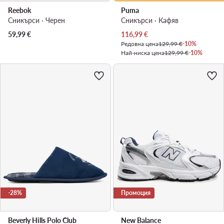
Reebok
Puma
Сникърси · Черен
Сникърси · Кафяв
Актуална цена
59,99
€
116,99
€
Редовна цена
129,99 €
-10%
Най-ниска цена
129,99 €
-10%
-28%
Промоция
Beverly Hills Polo Club
New Balance