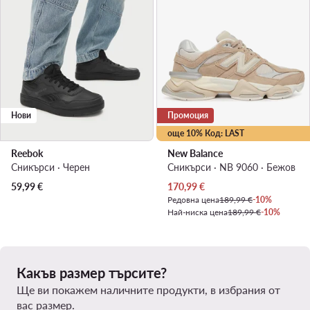
Нови
Промоция
още 10% Код: LAST
Reebok
New Balance
Сникърси · Черен
Сникърси · NB 9060 · Бежов
Актуална цена
59,99
€
170,99
€
Редовна цена
189,99 €
-10%
Най-ниска цена
189,99 €
-10%
Какъв размер търсите?
Ще ви покажем наличните продукти, в избрания от
вас размер.