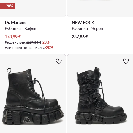
-20%
Dr. Martens
NEW ROCK
Кубинки · Кафяв
Кубинки · Черен
Актуална цена
173,99
€
287,86
€
Редовна цена
219,34 €
-20%
Най-ниска цена
219,34 €
-20%