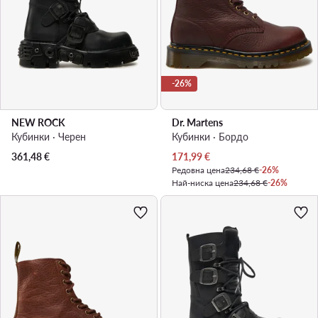
-26%
NEW ROCK
Dr. Martens
Кубинки · Черен
Кубинки · Бордо
Актуална цена
361,48
€
171,99
€
Редовна цена
234,68 €
-26%
Най-ниска цена
234,68 €
-26%