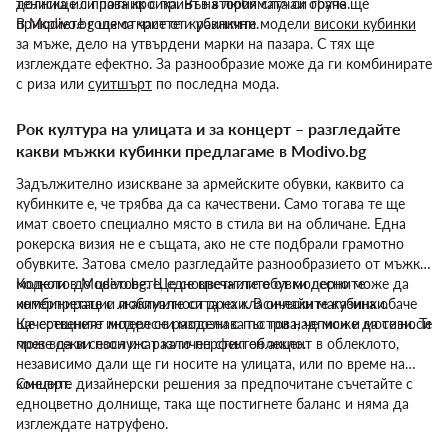
долнище с права кройка. Във втория случай обаче ще
тениска или потник с принт на любимата си група.
прикриете голяма част от кубинките.
В Modivo.bg ще откриете и различни модели
високи кубинки
за мъже, дело на утвърдени марки на пазара. С тях ще
изглеждате ефектно. За разнообразие може да ги комбинирате
с риза или
суитшърт
по последна мода.
Рок култура на улицата и за концерт – разгледайте
какви мъжки кубинки предлагаме в Modivo.bg
Задължително изискване за армейските обувки, каквито са
кубинките е, че трябва да са качествени. Само тогава те ще
имат своето специално място в стила ви на обличане. Една
рокерска визия не е същата, ако не сте подбрали грамотно
обувките. Затова смело разгледайте разнообразието от мъжки
модели в Modivo.bg. Ще се впечатлите от модерните
Колкото до цветовете, едноцветните обувки лесно може да
интерпретации и актуалността на класическите кубинки.
комбинирате с любимите си дрехи. В онлайн магазина обаче
Качественият модел се разпознава по това, че може да се носи
ще срещнете интересни модели с пъстри надписи и мотиви. Те
през всеки сезон и с различен стил облекло.
може да ви послужат като перфектен акцент в облеклото,
независимо дали ще ги носите на улицата, или по време на
концерт.
Смелите дизайнерски решения за предпочитане съчетайте с
едноцветно долнище, така ще постигнете баланс и няма да
изглеждате натруфено.