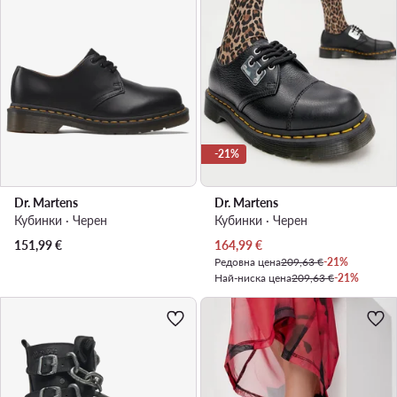
-21%
Dr. Martens
Dr. Martens
Кубинки · Черен
Кубинки · Черен
Актуална цена
151,99
€
164,99
€
Редовна цена
209,63 €
-21%
Най-ниска цена
209,63 €
-21%