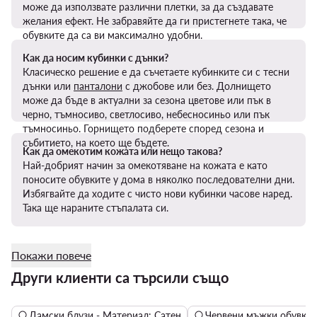
може да използвате различни плетки, за да създавате
желания ефект. Не забравяйте да ги пристегнете така, че
обувките да са ви максимално удобни.
Как да носим кубинки с дънки?
Класическо решение е да съчетаете кубинките си с тесни
дънки или
панталони
с джобове или без. Долнището
може да бъде в актуални за сезона цветове или пък в
черно, тъмносиво, светлосиво, небесносиньо или пък
тъмносиньо. Горнището подберете според сезона и
събитието, на което ще бъдете.
Как да омекотим кожата или нещо такова?
Най-добрият начин за омекотяване на кожата е като
поносите обувките у дома в няколко последователни дни.
Избягвайте да ходите с чисто нови кубинки часове наред.
Така ще нараните стъпалата си.
Покажи повече
Други клиенти са търсили също
Дамски блузи - Материал: Сатен
Червени мъжки обувки