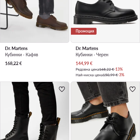
Промоция
Dr. Martens
Dr. Martens
Кубинки · Кафяв
Кубинки · Черен
Актуална цена
168,22
€
144,99
€
Редовна цена
168,22 €
-13%
Най-ниска цена
150,99 €
-3%