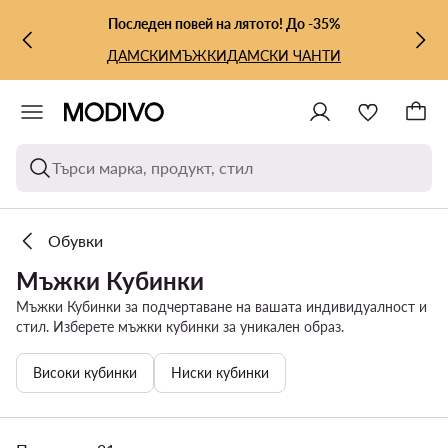
КЪМ ОСНОВНОТО СЪДЪРЖАНИЕ
КЪМ ТЪРСЕНЕ
Последен повей на лятото! До -35%
ДАМСКИ
МЪЖКИ
ДАМСКИ ЧАНТИ
Търси марка, продукт, стил
Обувки
Мъжки Кубинки
Мъжки Кубинки за подчертаване на вашата индивидуалност и
стил. Изберете мъжки кубинки за уникален образ.
Високи кубинки
Ниски кубинки