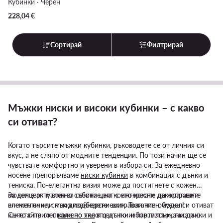
Кубинки · Черен
228,04
€
Сортирай
Филтрирай
Мъжки ниски и високи кубинки – с какво
си отиват?
Когато търсите мъжки кубинки, ръководете се от личния си
вкус, а не сляпо от модните тенденции. По този начин ще се
чувствате комфортно и уверени в избора си. За ежедневно
носене препоръчваме
ниски кубинки
в комбинация с дънки и
тениска. По-елегантна визия може да постигнете с кожен
модел в актуален за сезона цвят с интересни декоративни
За концерт и важно събитие, на което искате да направите
елементи или пък дизайнерски шик. Този тип обувки си отиват
впечатление, смело подберете екстравагантен модел!
както с прилепнали по тялото дънки и панталони, така и с
Съчетайте го с
кожено яке
в цвят по избор, изтъркани дънки и