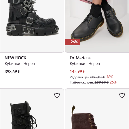
-26%
NEW ROCK
Dr. Martens
Кубинки · Черен
Кубинки · Черен
Актуална цена
393,69
€
145,99
€
Редовна цена
197,87 €
-26%
Най-ниска цена
197,87 €
-26%