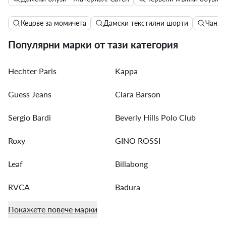
Кецове за момичета
Дамски текстилни шорти
Чанти 
Популярни марки от тази категория
Hechter Paris
Kappa
Guess Jeans
Clara Barson
Sergio Bardi
Beverly Hills Polo Club
Roxy
GINO ROSSI
Leaf
Billabong
RVCA
Badura
Покажете повече марки