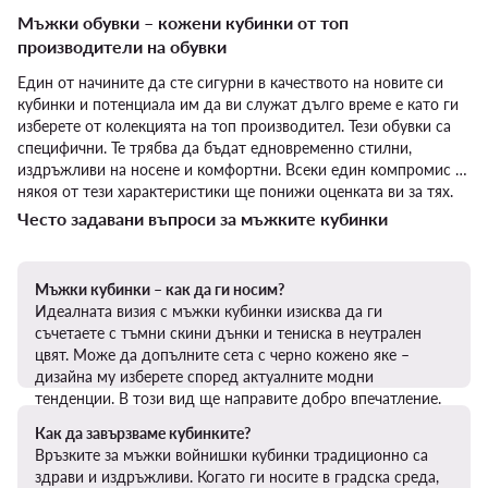
Мъжки обувки – кожени кубинки от топ
производители на обувки
Един от начините да сте сигурни в качеството на новите си
кубинки и потенциала им да ви служат дълго време е като ги
изберете от колекцията на топ производител. Тези обувки са
специфични. Те трябва да бъдат едновременно стилни,
издръжливи на носене и комфортни. Всеки един компромис с
някоя от тези характеристики ще понижи оценката ви за тях.
Често задавани въпроси за мъжките кубинки
Мъжки кубинки – как да ги носим?
Идеалната визия с мъжки кубинки изисква да ги
съчетаете с тъмни скини дънки и тениска в неутрален
цвят. Може да допълните сета с черно кожено яке –
дизайна му изберете според актуалните модни
тенденции. В този вид ще направите добро впечатление.
Как да завързваме кубинките?
Връзките за мъжки войнишки кубинки традиционно са
здрави и издръжливи. Когато ги носите в градска среда,