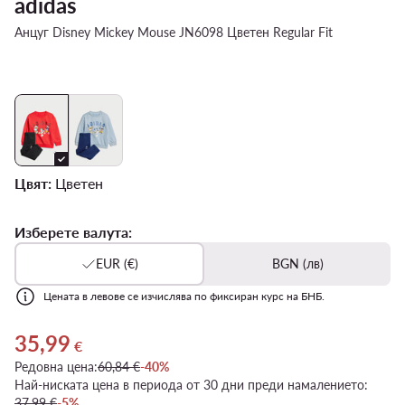
adidas
Анцуг Disney Mickey Mouse JN6098 Цветен Regular Fit
Цвят:
Цветен
Изберете валута:
EUR (€)
BGN (лв)
Цената в левове се изчислява по фиксиран курс на БНБ.
35,99
Актуална цена 35,99 €
€
Редовна цена:
60,84 €
-40%
Най-ниската цена в периода от 30 дни преди намалението:
37,99 €
-5%