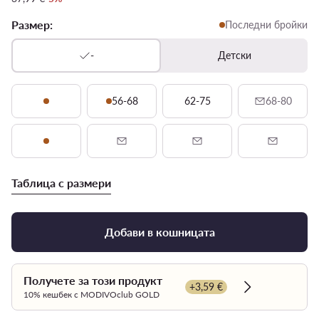
Размер:
Последни бройки
-
Детски
56-68
62-75
68-80
Таблица с размери
Добави в кошницата
Получете за този продукт
+3,59 €
Dowiedz się wi
10% кешбек с MODIVOclub GOLD