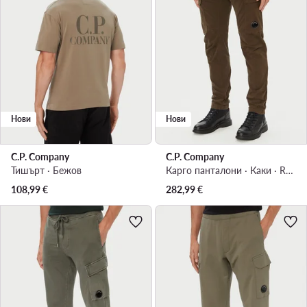
Нови
Нови
C.P. Company
C.P. Company
Тишърт · Бежов
Карго панталони · Каки · Regular Fit
108,99
€
282,99
€