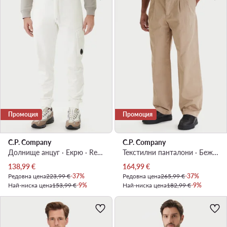
Промоция
Промоция
C.P. Company
C.P. Company
Долнище анцуг · Екрю · Regular Fit
Текстилни панталони · Бежов · Relaxed Fit
Актуална цена
Актуална цена
138,99
€
164,99
€
Редовна цена
223,99 €
-37%
Редовна цена
265,99 €
-37%
Най-ниска цена
153,99 €
-9%
Най-ниска цена
182,99 €
-9%