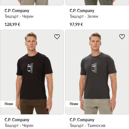
C.P. Company
C.P. Company
Тишърт · Черен
Тишърт · Зелен
128,99
€
97,99
€
Нови
Нови
C.P. Company
C.P. Company
Тишърт · Черен
Тишърт · Тъмносив