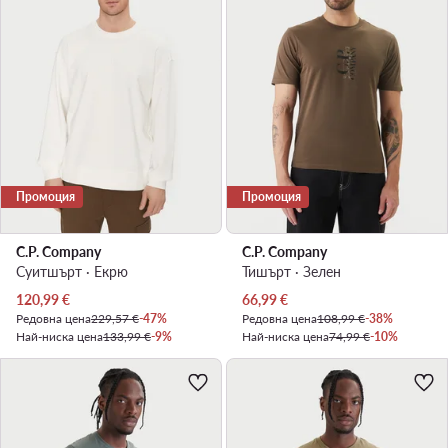
Промоция
Промоция
C.P. Company
C.P. Company
Суитшърт · Екрю
Тишърт · Зелен
Актуална цена
Актуална цена
120,99
€
66,99
€
Редовна цена
229,57 €
-47%
Редовна цена
108,99 €
-38%
Най-ниска цена
133,99 €
-9%
Най-ниска цена
74,99 €
-10%