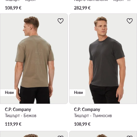
108,99
€
282,99
€
Нови
Нови
C.P. Company
C.P. Company
Тишърт · Бежов
Тишърт · Тъмносив
119,99
€
108,99
€