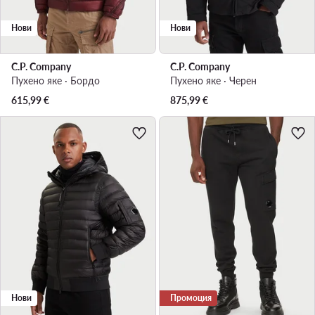
Нови
Нови
C.P. Company
C.P. Company
Пухено яке · Бордо
Пухено яке · Черен
615,99
€
875,99
€
Нови
Промоция