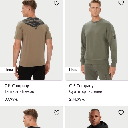
Нови
Нови
C.P. Company
C.P. Company
Тишърт · Бежов
Суитшърт · Зелен
97,99
€
234,99
€