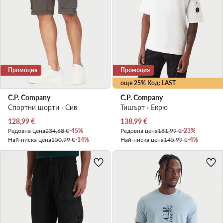
Промоция
Промоция
още 25% Код: LAST
C.P. Company
C.P. Company
Спортни шорти · Сив
Тишърт · Екрю
Актуална цена
Актуална цена
128,99
€
138,99
€
Редовна цена
234,68 €
-45%
Редовна цена
181,99 €
-23%
Най-ниска цена
150,99 €
-14%
Най-ниска цена
145,99 €
-4%