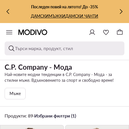
КЪМ ОСНОВНОТО СЪДЪРЖАНИЕ
КЪМ ТЪРСЕНЕ
Последен повей на лятото! До -35%
ДАМСКИ
МЪЖКИ
ДАМСКИ ЧАНТИ
Търси марка, продукт, стил
C.P. Company - Мода
Най-новите модни тенденции в C.P. Company - Мода - за
стилни мъже. Вдъхновението за спорт и свободно време!
Мъже
Продукти: 89
·
Избрани филтри (1)