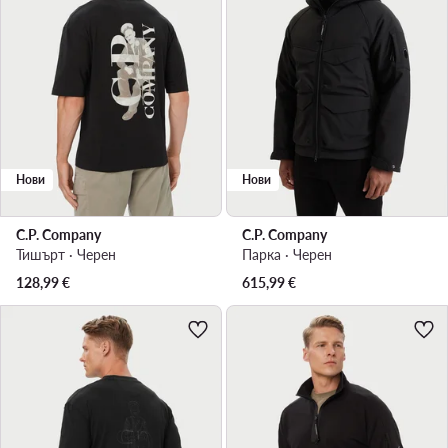
Нови
Нови
C.P. Company
C.P. Company
Тишърт · Черен
Парка · Черен
128,99
€
615,99
€