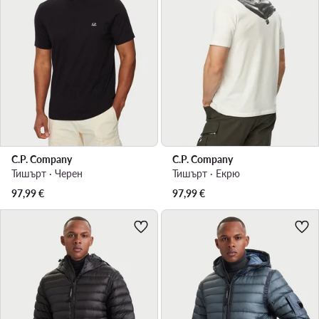
C.P. Company
C.P. Company
Тишърт · Черен
Тишърт · Екрю
97,99
€
97,99
€