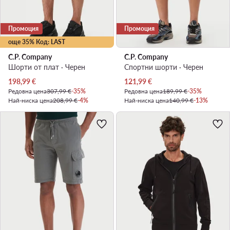
Промоция
Промоция
още 35% Код: LAST
C.P. Company
C.P. Company
Шорти от плат · Черен
Спортни шорти · Черен
Актуална цена
Актуална цена
198,99
€
121,99
€
Редовна цена
307,99 €
-35%
Редовна цена
189,99 €
-35%
Най-ниска цена
208,99 €
-4%
Най-ниска цена
140,99 €
-13%