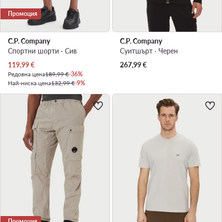
Промоция
C.P. Company
C.P. Company
Спортни шорти · Сив
Суитшърт · Черен
Актуална цена
119,99
€
267,99
€
Редовна цена
189,99 €
-36%
Най-ниска цена
132,99 €
-9%
Промоция