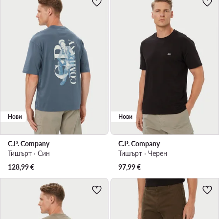
Нови
Нови
C.P. Company
C.P. Company
Тишърт · Син
Тишърт · Черен
128,99
€
97,99
€