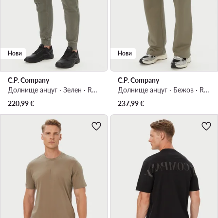
Нови
Нови
C.P. Company
C.P. Company
Долнище анцуг · Зелен · Regular Fit
Долнище анцуг · Бежов · Regular Fit
220,99
€
237,99
€