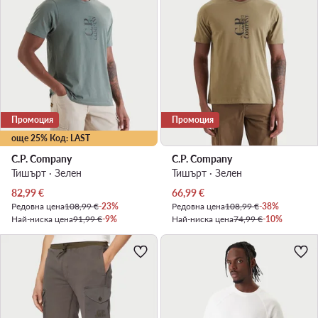
Промоция
Промоция
още 25% Код: LAST
C.P. Company
C.P. Company
Тишърт · Зелен
Тишърт · Зелен
Актуална цена
Актуална цена
82,99
€
66,99
€
Редовна цена
108,99 €
-23%
Редовна цена
108,99 €
-38%
Най-ниска цена
91,99 €
-9%
Най-ниска цена
74,99 €
-10%