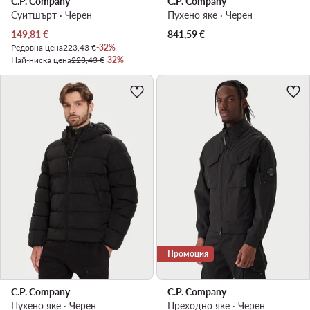
C.P. Company
C.P. Company
Суитшърт · Черен
Пухено яке · Черен
Актуална цена
149,81
€
841,59
€
Редовна цена
223,43 €
-32%
Най-ниска цена
223,43 €
-32%
Промоция
C.P. Company
C.P. Company
Пухено яке · Черен
Преходно яке · Черен