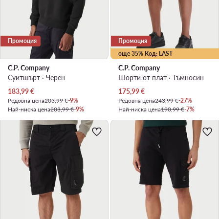
Промоция
Промоция
още 35% Код: LAST
C.P. Company
C.P. Company
Суитшърт · Черен
Шорти от плат · Тъмносин
Актуална цена
Актуална цена
183,99
€
175,99
€
Редовна цена
203,99 €
-9%
Редовна цена
243,99 €
-27%
Най-ниска цена
203,99 €
-9%
Най-ниска цена
190,99 €
-7%