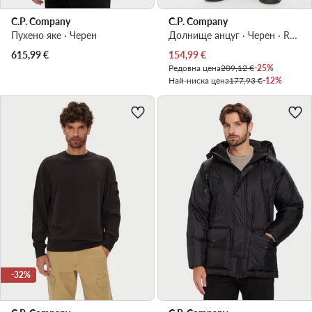
C.P. Company
C.P. Company
Пухено яке · Черен
Долнище анцуг · Черен · Regular Fit
Актуална цена
615,99
€
154,99
€
Редовна цена
209,12 €
-25%
Най-ниска цена
177,93 €
-12%
-32%