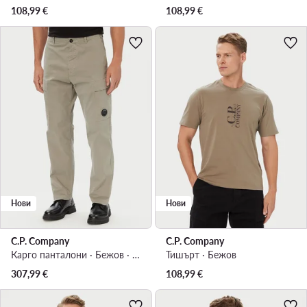
108,99
€
108,99
€
Нови
Нови
C.P. Company
C.P. Company
Карго панталони · Бежов · Regular Fit
Тишърт · Бежов
307,99
€
108,99
€