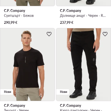
C.P. Company
C.P. Company
Суитшърт · Бежов
Долнище анцуг · Черен · Regular Fit
290,99
€
237,99
€
Нови
Нови
C.P. Company
C.P. Company
Тишърт · Черен
Карго панталони · Черен · Regular Fit