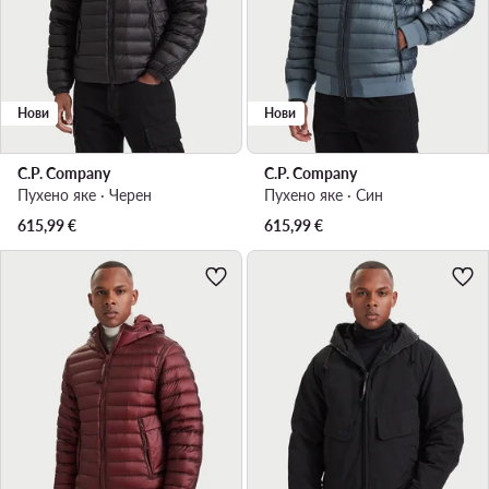
Нови
Нови
C.P. Company
C.P. Company
Пухено яке · Черен
Пухено яке · Син
615,99
€
615,99
€