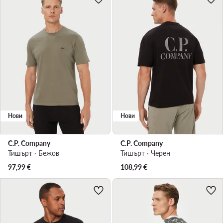
Нови
Нови
C.P. Company
C.P. Company
Тишърт · Бежов
Тишърт · Черен
97,99
€
108,99
€