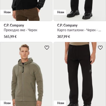
Нови
Нови
C.P. Company
C.P. Company
Преходно яке · Черен
Карго панталони · Черен · Regular Fit
565,99
€
307,99
€
Нови
Нови