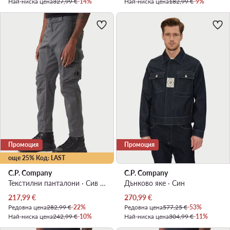
Най-ниска цена
327,99 €
-14%
Най-ниска цена
182,99 €
-9%
Промоция
Промоция
още 25% Код: LAST
C.P. Company
C.P. Company
Текстилни панталони · Сив · Regular Fit
Дънково яке · Син
Актуална цена
Актуална цена
217,99
€
270,99
€
Редовна цена
282,99 €
-22%
Редовна цена
577,25 €
-53%
Най-ниска цена
242,99 €
-10%
Най-ниска цена
304,99 €
-11%