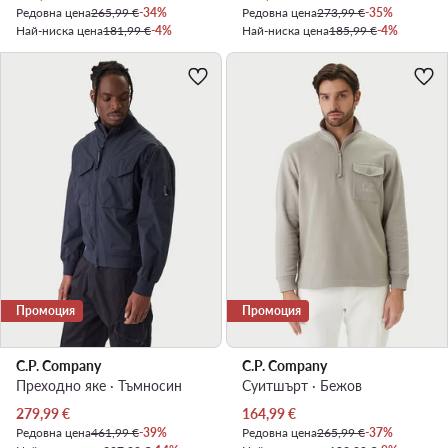
Редовна цена
265,99 €
-34%
Редовна цена
273,99 €
-35%
Най-ниска цена
181,99 €
-4%
Най-ниска цена
185,99 €
-4%
Промоция
Промоция
C.P. Company
C.P. Company
Преходно яке · Тъмносин
Суитшърт · Бежов
Актуална цена
Актуална цена
279,99
€
164,99
€
Редовна цена
461,99 €
-39%
Редовна цена
265,99 €
-37%