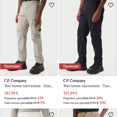
Промоция
Промоция
C.P. Company
C.P. Company
Текстилни панталони · Бежов · Regular Fit
Текстилни панталони · Тъмносин · Regular Fit
Актуална цена
Актуална цена
187,99
€
195,99
€
Редовна цена
282,99 €
-33%
Редовна цена
282,99 €
-30%
Най-ниска цена
206,99 €
-9%
Най-ниска цена
217,99 €
-10%