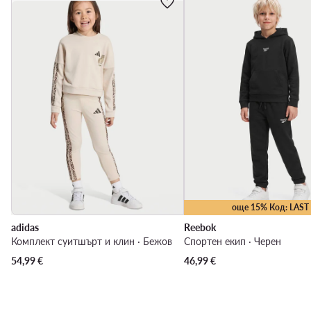
още 15% Код: LAST
adidas
Reebok
Комплект суитшърт и клин · Бежов
Спортен екип · Черен
54,99
€
46,99
€