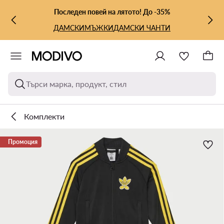
КЪМ ОСНОВНОТО СЪДЪРЖАНИЕ
КЪМ ТЪРСЕНЕ
Последен повей на лятото! До -35%
ДАМСКИ
МЪЖКИ
ДАМСКИ ЧАНТИ
Търси марка, продукт, стил
Комплекти
Промоция