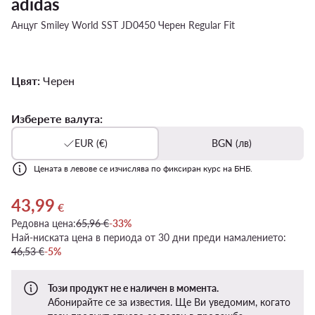
adidas
Анцуг Smiley World SST JD0450 Черен Regular Fit
Цвят:
Черен
Изберете валута:
EUR (€)
BGN (лв)
Цената в левове се изчислява по фиксиран курс на БНБ.
43,99
Актуална цена 43,99 €
€
Редовна цена:
65,96 €
-33%
Най-ниската цена в периода от 30 дни преди намалението:
46,53 €
-5%
Този продукт не е наличен в момента.
Абонирайте се за известия. Ще Ви уведомим, когато