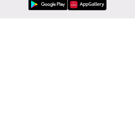
Обслужване на клиенти
Modivo
Информации
Смени държавата: България (BG)