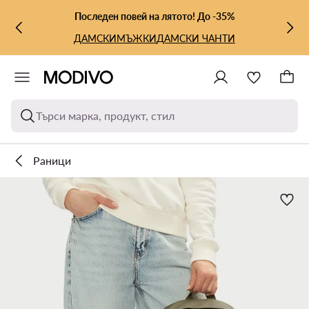
КЪМ ОСНОВНОТО СЪДЪРЖАНИЕ
КЪМ ТЪРСЕНЕ
Последен повей на лятото! До -35%
ДАМСКИ
МЪЖКИ
ДАМСКИ ЧАНТИ
Търси марка, продукт, стил
Раници