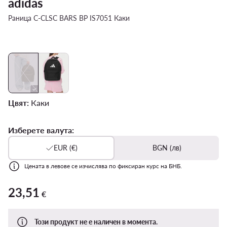
adidas
Раница C-CLSC BARS BP IS7051 Каки
Цвят:
Каки
Изберете валута:
EUR (€)
BGN (лв)
Цената в левове се изчислява по фиксиран курс на БНБ.
23,51
23,51 €
€
Този продукт не е наличен в момента.