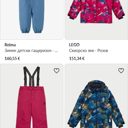
Reima
LEGO
Зимен детски гащеризон · Тъмносин
Скиорско яке · Розов
160,55
€
151,34
€