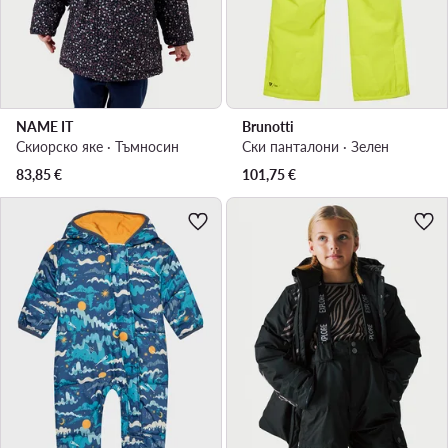
NAME IT
Brunotti
Скиорско яке · Тъмносин
Ски панталони · Зелен
83,85
€
101,75
€