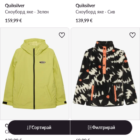
Quiksilver
Quiksilver
Сноуборд яке · Зелен
Сноуборд яке · Сив
159,99
€
139,99
€
Quiksilver
Roxy
Сортирай
Филтрирай
Скиорско яке · Зелен
Полар · Черен