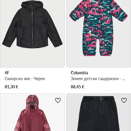
4F
Columbia
Скиорско яке · Черен
Зимен детски гащеризон · Син
81,30
€
88,45
€