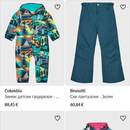
Columbia
Brunotti
Зимен детски гащеризон · Син
Ски панталони · Зелен
88,45
€
60,84
€