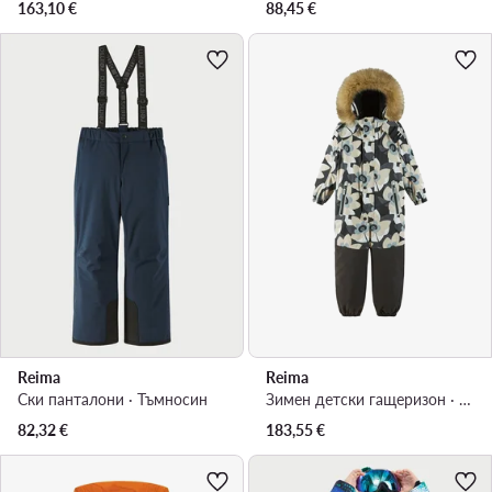
163,10
€
88,45
€
Reima
Reima
Ски панталони · Тъмносин
Зимен детски гащеризон · Черен
82,32
€
183,55
€