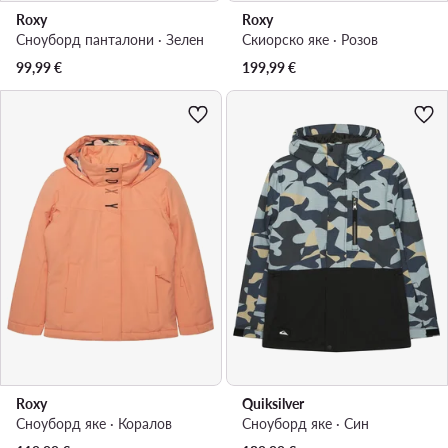
Roxy
Roxy
Сноуборд панталони · Зелен
Скиорско яке · Розов
99,99
€
199,99
€
Roxy
Quiksilver
Сноуборд яке · Коралов
Сноуборд яке · Син