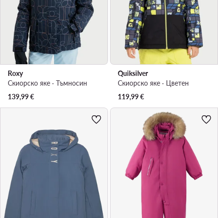
Roxy
Quiksilver
Скиорско яке · Тъмносин
Скиорско яке · Цветен
139,99
€
119,99
€