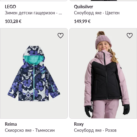
LEGO
Quiksilver
Зимен детски гащеризон · Зелен
Сноуборд яке · Цветен
103,28
€
149,99
€
Reima
Roxy
Скиорско яке · Тъмносин
Сноуборд яке · Розов