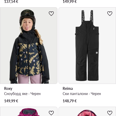
137,54
€
149,99
€
Roxy
Reima
Сноуборд яке · Черен
Ски панталони · Черен
149,99
€
148,79
€