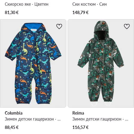
Скиорско яке · Цветен
Ски костюм · Син
81,30
€
148,79
€
Columbia
Reima
Зимен детски гащеризон · Цветен
Зимен детски гащеризон · Зелен
88,45
€
116,57
€