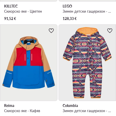
KILLTEC
LEGO
Скиорско яке · Цветен
Зимен детски гащеризон · Бордо
91,52
€
128,33
€
Reima
Columbia
Скиорско яке · Кафяв
Зимен детски гащеризон · Оранжев