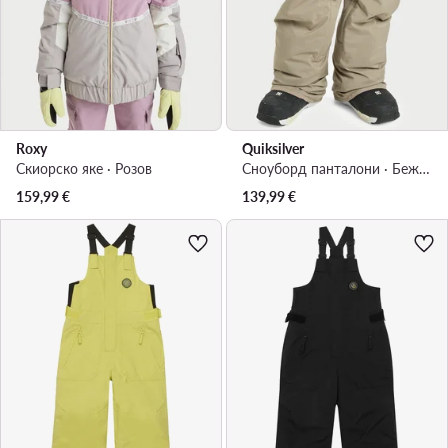
Roxy
Quiksilver
Скиорско яке · Розов
Сноуборд панталони · Бежов
159,99
€
139,99
€