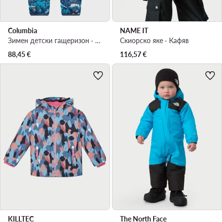
Columbia
NAME IT
Зимен детски гащеризон · Син
Скиорско яке · Кафяв
88,45
€
116,57
€
KILLTEC
The North Face