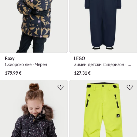
Roxy
LEGO
Скиорско яке · Черен
Зимен детски гащеризон · Тъмносин
179,99
€
127,31
€