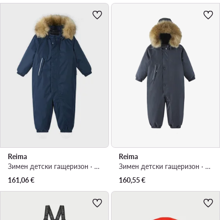
Reima
Reima
Зимен детски гащеризон · Тъмносин
Зимен детски гащеризон · Тъмносин
161,06
€
160,55
€