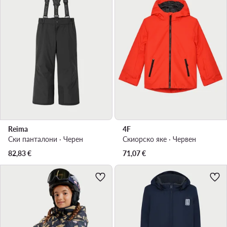
Reima
4F
Ски панталони · Черен
Скиорско яке · Червен
82,83
€
71,07
€