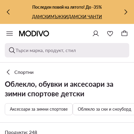
КЪМ ОСНОВНОТО СЪДЪРЖАНИЕ
КЪМ ТЪРСЕНЕ
Последен повей на лятото! До -35%
ДАМСКИ
МЪЖКИ
ДАМСКИ ЧАНТИ
Търси марка, продукт, стил
Спортни
Облекло, обувки и аксесоари за
зимни спортове детски
Аксесоари за зимни спортове
Облекло за ски и сноуборд
Продукти: 248