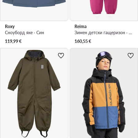
Roxy
Reima
Сноуборд яке · Син
Зимен детски гащеризон · Розов
119,99
€
160,55
€