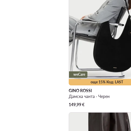
weCare
още 15% Код: LAST
GINO ROSSI
Дамска чанта · Черен
149,99
€