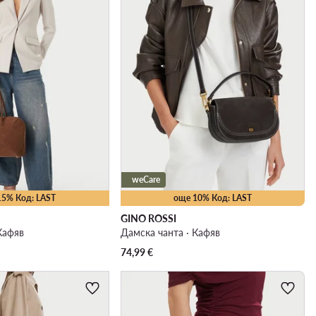
weCare
15% Код: LAST
още 10% Код: LAST
GINO ROSSI
Кафяв
Дамска чанта · Кафяв
74,99
€