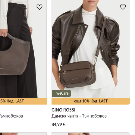
weCare
25% Код: LAST
още 10% Код: LAST
GINO ROSSI
 Тъмнобежов
Дамска чанта · Тъмнобежов
84,99
€