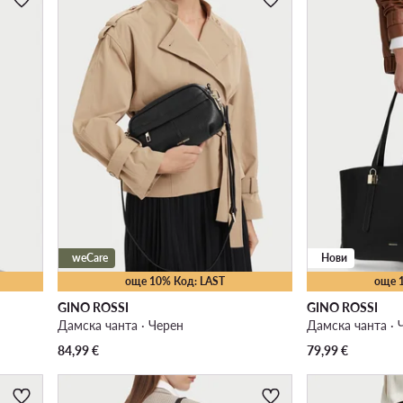
weCare
Нови
още 10% Код: LAST
още 
GINO ROSSI
GINO ROSSI
Дамска чанта · Черен
Дамска чанта · 
84,99
€
79,99
€