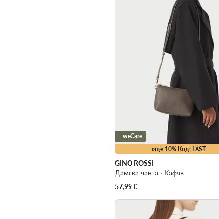
weCare
още 10% Код: LAST
GINO ROSSI
Дамска чанта · Кафяв
57,99
€