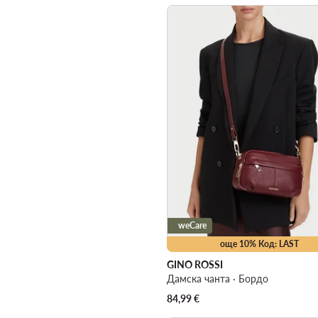
weCare
още 10% Код: LAST
GINO ROSSI
Дамска чанта · Бордо
84,99
€