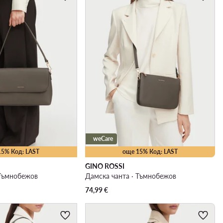
weCare
15% Код: LAST
още 15% Код: LAST
GINO ROSSI
 Тъмнобежов
Дамска чанта · Тъмнобежов
74,99
€