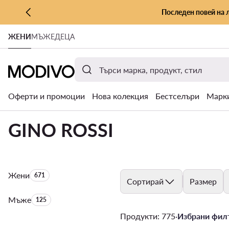
Последен повей на 
КЪМ ОСНОВНОТО СЪДЪРЖАНИЕ
ЖЕНИ
МЪЖЕ
ДЕЦА
КЪМ ТЪРСЕНЕ
Оферти и промоции
Нова колекция
Бестселъри
Марк
GINO ROSSI
Жени
Брой на продуктите:
671
Сортирай
Размер
Мъже
Брой на продуктите:
125
Продукти: 775
·
Избрани филт