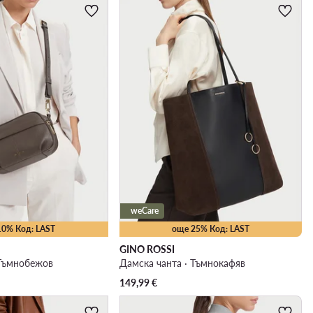
weCare
10% Код: LAST
още 25% Код: LAST
GINO ROSSI
 Тъмнобежов
Дамска чанта · Тъмнокафяв
149,99
€