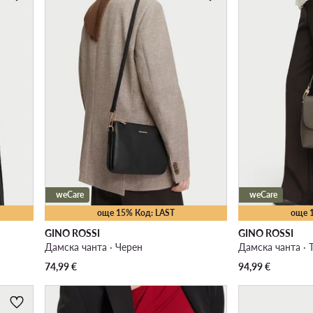
weCare
weCare
още 15% Код: LAST
още 
GINO ROSSI
GINO ROSSI
Дамска чанта · Черен
Дамска чанта ·
74,99
€
94,99
€