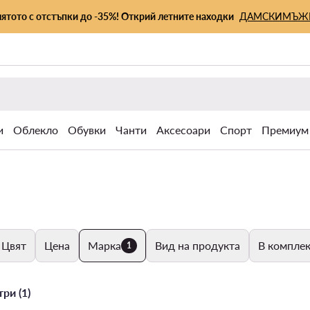
лятото с отстъпки до -35%! Открий летните находки
ДАМСКИ
МЪЖ
и
Облекло
Обувки
Чанти
Аксесоари
Спорт
Премиум
Цвят
Цена
Марка
Вид на продукта
В комплек
1
ри (1)