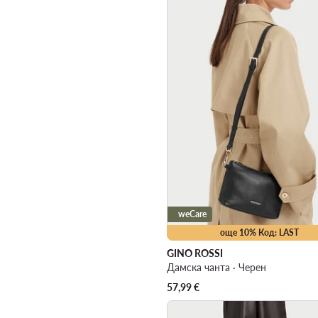
weCare
още 10% Код: LAST
GINO ROSSI
Дамска чанта · Черен
57,99
€