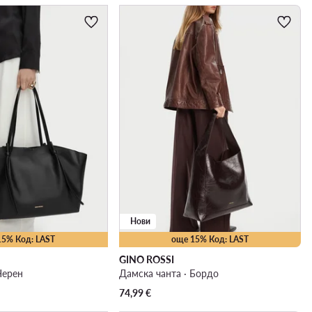
Нови
15% Код: LAST
още 15% Код: LAST
GINO ROSSI
Черен
Дамска чанта · Бордо
74,99
€