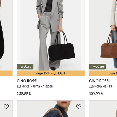
weCare
weCare
още 15% Код: LAST
още 
GINO ROSSI
GINO ROSSI
Дамска чанта · Черен
Дамска чанта · 
139,99
€
139,99
€