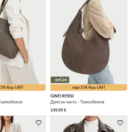
weCare
15% Код: LAST
още 15% Код: LAST
GINO ROSSI
 Тъмнобежов
Дамска чанта · Тъмнобежов
149,99
€