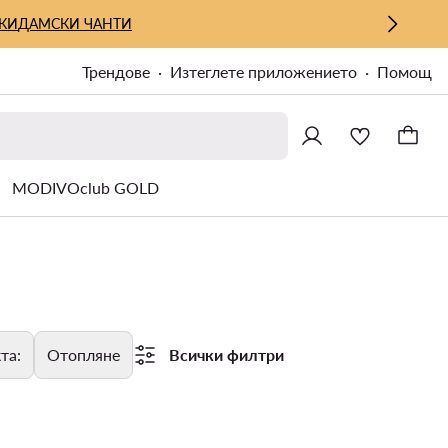
КИ
ДАМСКИ ЧАНТИ
Трендове
Изтеглете приложението
Помощ
MODIVOclub GOLD
та:
Отопляне
Всички филтри