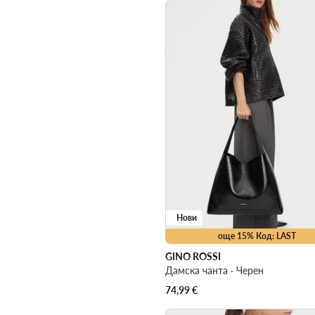
Нови
още 15% Код: LAST
GINO ROSSI
Дамска чанта · Черен
74,99
€