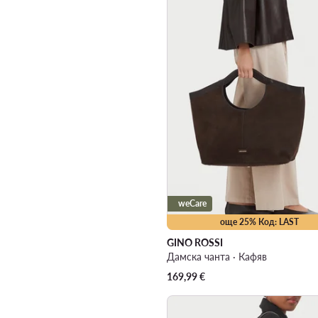
weCare
още 25% Код: LAST
GINO ROSSI
Дамска чанта · Кафяв
169,99
€