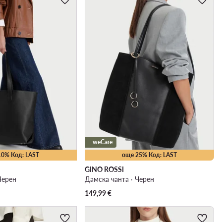
weCare
10% Код: LAST
още 25% Код: LAST
GINO ROSSI
Черен
Дамска чанта · Черен
149,99
€