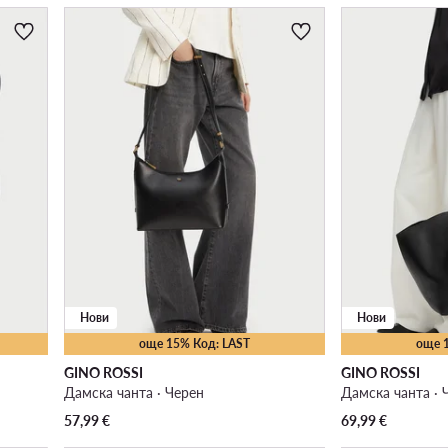
Нови
Нови
още 15% Код: LAST
още 
GINO ROSSI
GINO ROSSI
Дамска чанта · Черен
Дамска чанта · 
57,99
€
69,99
€