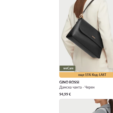
weCare
още 15% Код: LAST
GINO ROSSI
Дамска чанта · Черен
94,99
€