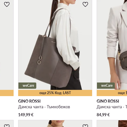
weCare
weCare
още 25% Код: LAST
още 
GINO ROSSI
GINO ROSSI
Дамска чанта · Тъмнобежов
Дамска чанта ·
149,99
€
84,99
€