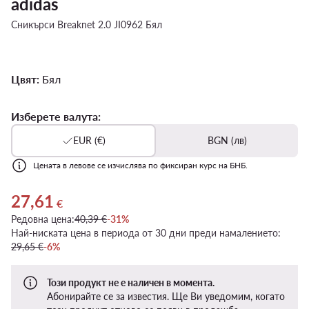
adidas
Сникърси Breaknet 2.0 JI0962 Бял
Цвят:
Бял
Изберете валута:
EUR (€)
BGN (лв)
Цената в левове се изчислява по фиксиран курс на БНБ.
27,61
Актуална цена 27,61 €
€
Редовна цена:
40,39 €
-31%
Най-ниската цена в периода от 30 дни преди намалението:
29,65 €
-6%
Този продукт не е наличен в момента.
Абонирайте се за известия. Ще Ви уведомим, когато