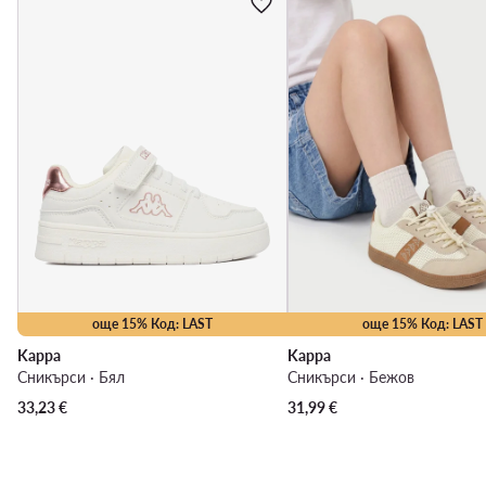
още 15% Код: LAST
още 15% Код: LAST
Kappa
Kappa
Сникърси · Бял
Сникърси · Бежов
33,23
€
31,99
€