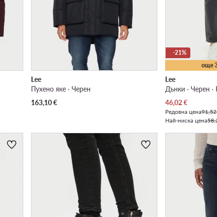
-21%
още 
Lee
Lee
Пухено яке · Черен
Дънки · Черен · 
Актуална цена
163,10
€
46,02
€
Редовна цена
91,52
Най-ниска цена
58,