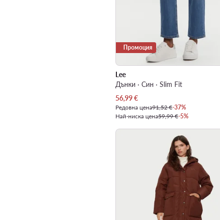
Промоция
Lee
Дънки · Син · Slim Fit
Актуална цена
56,99
€
Редовна цена
91,52 €
-37%
Най-ниска цена
59,99 €
-5%