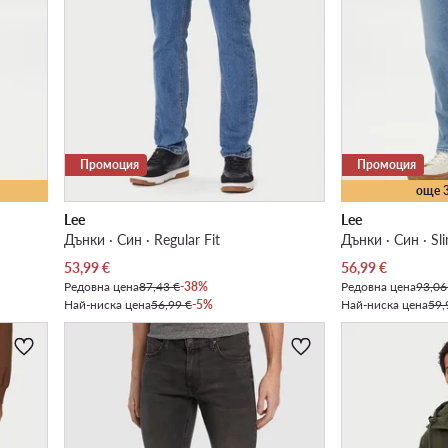
Промоция
Промоция
още 
Lee
Lee
Дънки · Син · Regular Fit
Дънки · Син · Sli
Актуална цена
Актуална цена
53,99
€
56,99
€
Редовна цена
87,43 €
-38%
Редовна цена
93,06
Най-ниска цена
56,99 €
-5%
Най-ниска цена
59,