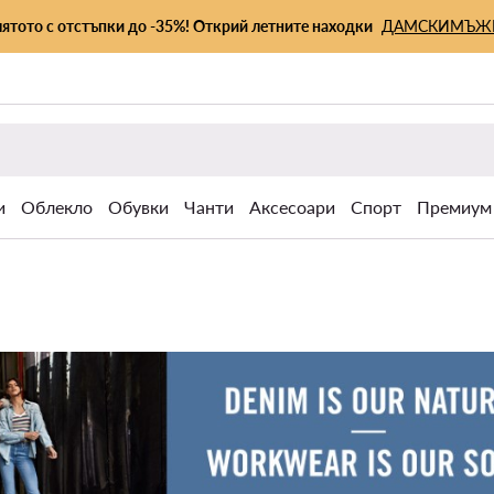
лятото с отстъпки до -35%! Открий летните находки
ДАМСКИ
МЪЖ
и
Облекло
Обувки
Чанти
Аксесоари
Спорт
Премиум