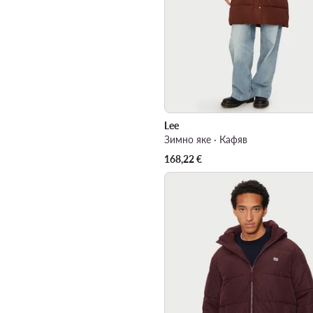
Lee
Зимно яке · Кафяв
168,22
€