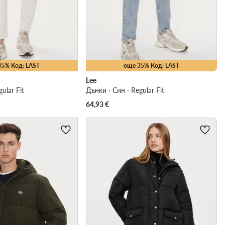
35% Код: LAST
още 35% Код: LAST
Lee
ular Fit
Дънки · Син · Regular Fit
64,93
€