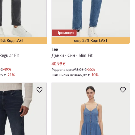
Промоция
35% Код: LAST
още 35% Код: LAST
Lee
Regular Fit
Дънки · Син · Slim Fit
Актуална цена
40,99
€
 €
-49%
Редовна цена
93,06 €
-55%
29 €
-21%
Най-ниска цена
46,02 €
-10%