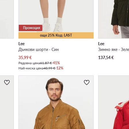
Промоция
още 25% Код: LAST
Lee
Lee
Дънкови шорти · Син
Зимно яке · Зел
Актуална цена
35,99
€
137,54
€
Редовна цена
61,87 €
-41%
Най-ниска цена
40,99 €
-12%