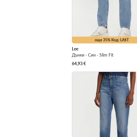
още 35% Код: LAST
Lee
Дънки · Син · Slim Fit
64,93
€