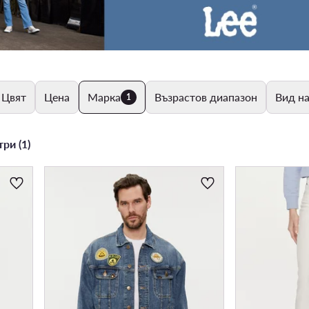
Цвят
Цена
Марка
Възрастов диапазон
Вид на
1
ри (1)