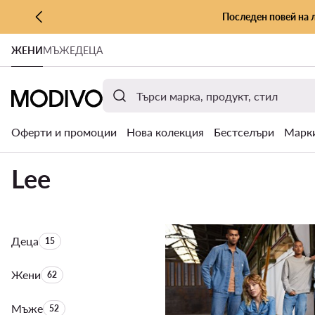
Последен повей на 
КЪМ ОСНОВНОТО СЪДЪРЖАНИЕ
ЖЕНИ
МЪЖЕ
ДЕЦА
КЪМ ТЪРСЕНЕ
Оферти и промоции
Нова колекция
Бестселъри
Марк
Lee
Деца
Брой на продуктите:
15
Жени
Брой на продуктите:
62
Мъже
Брой на продуктите:
52