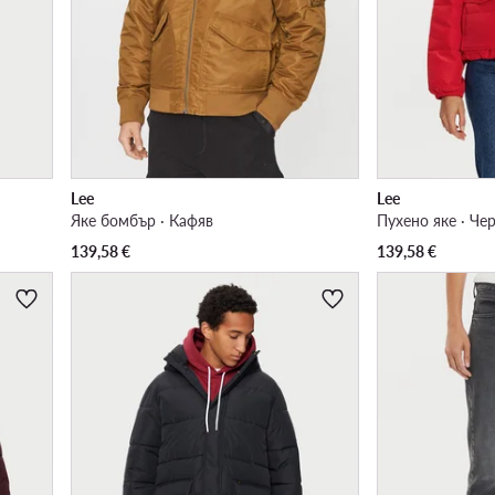
Lee
Lee
Яке бомбър · Кафяв
Пухено яке · Че
139,58
€
139,58
€