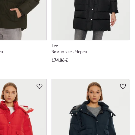
Lee
ен
Зимно яке · Черен
174,86
€