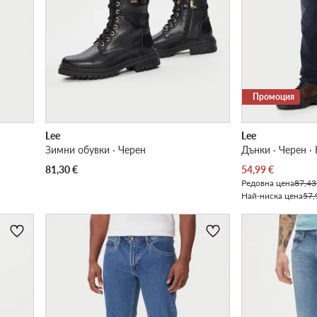
Промоция
Lee
Lee
Зимни обувки · Черен
Дънки · Черен · 
Актуална цена
81,30
€
54,99
€
Редовна цена
87,43
Най-ниска цена
57,