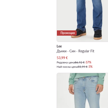
Промоция
Lee
Дънки · Син · Regular Fit
Актуална цена
53,99
€
Редовна цена
86,92 €
-37%
Най-ниска цена
55,99 €
-3%