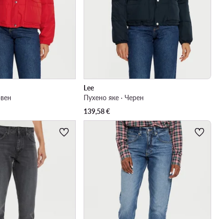
Lee
рвен
Пухено яке · Черен
139,58
€