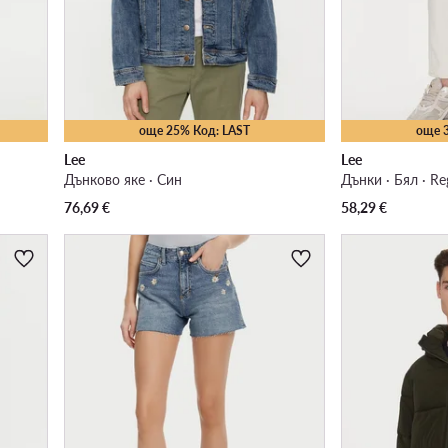
още 25% Код: LAST
още 
Lee
Lee
Дънково яке · Син
Дънки · Бял · Reg
76,69
€
58,29
€