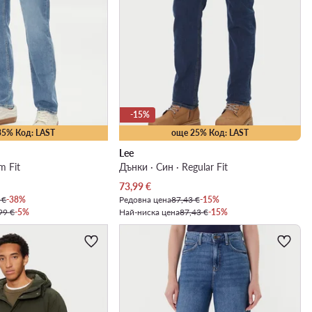
-15%
35% Код: LAST
още 25% Код: LAST
Lee
m Fit
Дънки · Син · Regular Fit
Актуална цена
73,99
€
 €
-38%
Редовна цена
87,43 €
-15%
99 €
-5%
Най-ниска цена
87,43 €
-15%