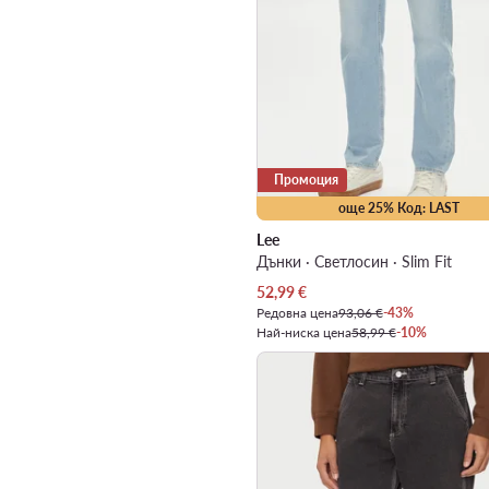
Промоция
още 25% Код: LAST
Lee
Дънки · Светлосин · Slim Fit
Актуална цена
52,99
€
Редовна цена
93,06 €
-43%
Най-ниска цена
58,99 €
-10%