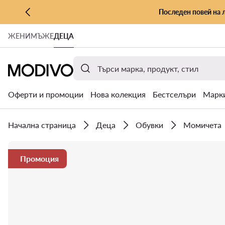
Последен повей на 
КЪМ ОСНОВНОТО СЪДЪРЖАНИЕ
ЖЕНИ
МЪЖЕ
ДЕЦА
КЪМ ТЪРСЕНЕ
Оферти и промоции
Нова колекция
Бестселъри
Марк
Начална страница
Деца
Обувки
Момичета
Промоция