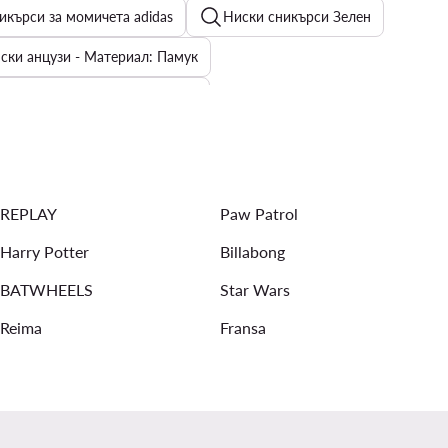
икърси за момичета adidas
Ниски сникърси Зелен
ски анцузи - Материал: Памук
ки и поло - Calvin Klein Jeans
Дамски Спортни Раници Roxy
Трекинг сандали дамски
ецове за момичета - Цвят: Бял
Деца Peppa Pig
REPLAY
Paw Patrol
Harry Potter
Billabong
BATWHEELS
Star Wars
Reima
Fransa