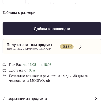
Таблица с размери
Добави в кошницата
Получете за този продукт
+5,99 €
Dowiedz się wi
10% кешбек с MODIVOclub GOLD
При Вас:
чт, 13.08 - вт, 18.08
Доставка от
0 лв
Безплатно връщане в рамките на 14 дни, 30 дни за
членовете на MODIVOclub
Информации за продукта