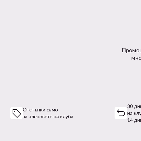
Промоц
мно
30 дн
Отстъпки само
на кл
за членовете на клуба
14 дн