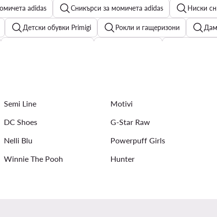
омичета adidas
Сникърси за момичета adidas
Ниски сн
Детски обувки Primigi
Рокли и гащеризони
Дам
Дамски обувки Kappa
Ленени рокли
Мъжки тенис
Детски шапки с козирка
Дамски обувки Badura
Преходни якета за момичета
Мъжки Кожени якета
К
Semi Line
Motivi
л: Изкуствена кожа
DC Shoes
G-Star Raw
Nelli Blu
Powerpuff Girls
Winnie The Pooh
Hunter