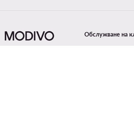
Обслужване на к
Начини и цени за дост
Връщане на продукти
Статус на поръчка
Смени държавата:
България (BG)
Проследяване на прат
Начини на плащане
Рекламации
Помощ
Контакти