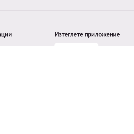
ации
Изтеглете приложение
размери
родуктите
т на продуктите
ices Act (DSA)
агради