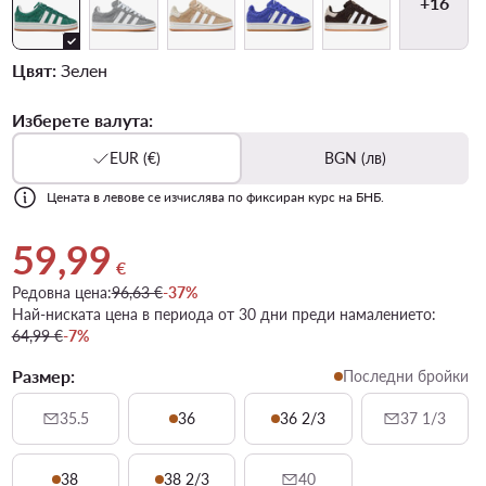
+16
Цвят:
Зелен
Изберете валута:
EUR (€)
BGN (лв)
Цената в левове се изчислява по фиксиран курс на БНБ.
59,99
Актуална цена 59,99 €
€
Редовна цена:
96,63 €
-37%
Най-ниската цена в периода от 30 дни преди намалението:
64,99 €
-7%
Размер:
Последни бройки
35.5
36
36 2/3
37 1/3
38
38 2/3
40