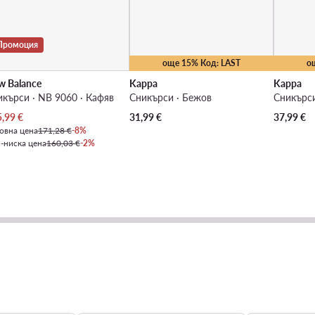
Промоция
още 15% Код: LAST
о
w Balance
Kappa
Kappa
кърси · NB 9060 · Кафяв
Сникърси · Бежов
Сникърси
уална цена
5,99
€
31,99
€
37,99
€
овна цена
171,28 €
-8%
-ниска цена
160,03 €
-2%