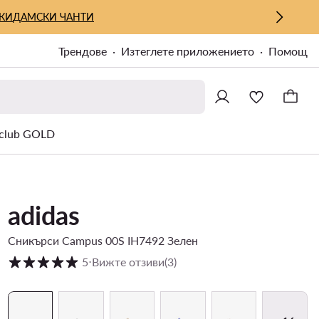
КИ
ДАМСКИ ЧАНТИ
Трендове
Изтеглете приложението
Помощ
lub GOLD
adidas
Сникърси Campus 00S IH7492 Зелен
Оценка на клиентите в скала от 1 до 5
5
⋅
Вижте отзиви
(3)