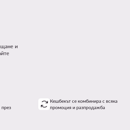
.
ъщане и
айте
Кешбекът се комбинира с всяка
 през
промоция и разпродажба