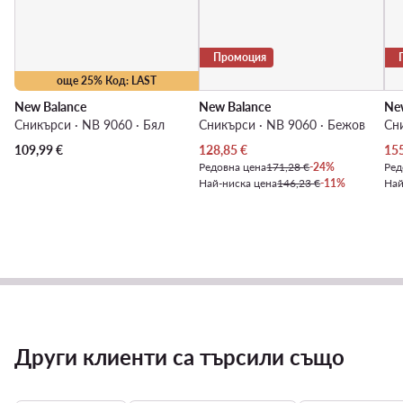
Промоция
още 25% Код: LAST
New Balance
New Balance
Ne
Сникърси · NB 9060 · Бял
Сникърси · NB 9060 · Бежов
Сни
Актуална цена
Акт
109,99
€
128,85
€
15
Редовна цена
171,28 €
-24%
Ред
Най-ниска цена
146,23 €
-11%
Най
Други клиенти са търсили също