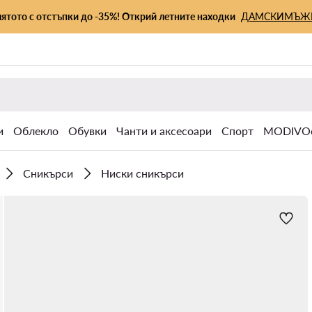
лятото с отстъпки до -35%! Открий летните находки
ДАМСКИ
МЪЖ
и
Облекло
Обувки
Чанти и аксесоари
Спорт
MODIVOc
Сникърси
Ниски сникърси