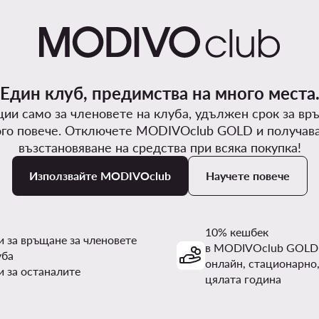
Един клуб, предимства на много места
ии само за членовете на клуба, удължен срок за вр
го повече. Отключете MODIVOclub GOLD и получав
възстановяване на средства при всяка покупка!
Използвайте MODIVOclub
Научете повече
10% кешбек
и за връщане за членовете
в MODIVOclub GOLD
уба
онлайн, стационарно,
и за останалите
цялата година