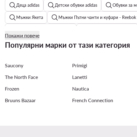
Деца adidas
Детски обувки adidas
Обувки за м
Мъжки Якета
Мъжки Пътни чанти и куфари - Reebok
Черни дънки с висока талия
Дамски бели сникърси
Покажи повече
Дамски бански костюми Roxy
Мъжки обувки adidas
Популярни марки от тази категория
Детски обувки adidas Disney
Рокли за кръщене
Saucony
Primigi
Черни дамски дънки
Мъжки Кожени якета - Материа
The North Face
Lanetti
Frozen
Nautica
Bruuns Bazaar
French Connection