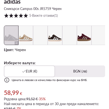
adidas
Сникърси Campus 00s JR5759 Черен
Оценка на клиентите в скала от 1 до 5
5
⋅
Вижте отзиви
(1)
Цвят:
Черен
Изберете валута:
EUR (€)
BGN (лв)
Цената в левове се изчислява по фиксиран курс на БНБ.
58,99
Актуална цена 58,99 €
€
Редовна цена:
91,52 €
-35%
Най-ниската цена в периода от 30 дни преди намалението:
63,91 €
-7%