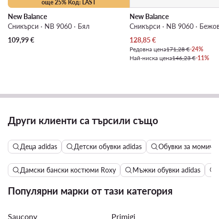
още 25% Код: LAST
New Balance
New Balance
Сникърси · NB 9060 · Бял
Сникърси · NB 9060 · Бежо
Актуална цена
109,99
€
128,85
€
Редовна цена
171,28 €
-24%
Най-ниска цена
146,23 €
-11%
Други клиенти са търсили също
Деца adidas
Детски обувки adidas
Обувки за момичет
Дамски бански костюми Roxy
Мъжки обувки adidas
Популярни марки от тази категория
Saucony
Primigi