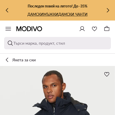
КЪМ ОСНОВНОТО СЪДЪРЖАНИЕ
КЪМ ТЪРСЕНЕ
Последен повей на лятото! До -35%
ДАМСКИ
МЪЖКИ
ДАМСКИ ЧАНТИ
Търси марка, продукт, стил
Якета за ски