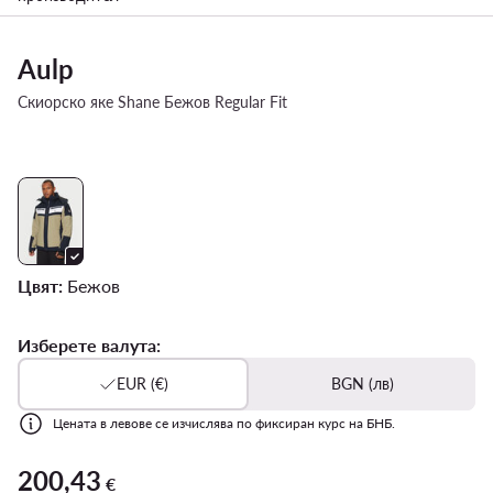
Aulp
Скиорско яке Shane Бежов Regular Fit
Цвят:
Бежов
Изберете валута:
EUR (€)
BGN (лв)
Цената в левове се изчислява по фиксиран курс на БНБ.
200,43
200,43 €
€