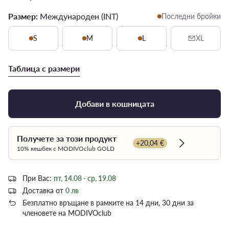
Размер:
Международен (INT)
Последни бройки
S
M
L
XL
Таблица с размери
Добави в кошницата
Получете за този продукт
+20,04 €
Dowiedz się w
10% кешбек с MODIVOclub GOLD
При Вас:
пт, 14.08 - ср, 19.08
Доставка от
0 лв
Безплатно връщане в рамките на 14 дни, 30 дни за
членовете на MODIVOclub