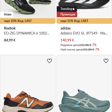
Trending
Нови
Промоция
още 10% Код: LAST
още 15% Код: LAST
Reebok
adidas
EO-ZIG DYNAMICA 6 100263919 · Маратонки за бягане
Adizero EVO SL JP7149 · Маратонки за бягане
Актуална цена
84,99
€
140,99
€
Редовна цена
152,88 €
-7%
Най-ниска цена
152,88 €
-7%