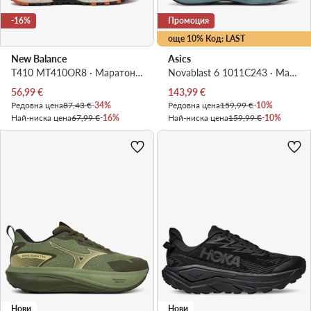
-16%
Промоция
още 10% Код: LAST
New Balance
Asics
T410 MT410OR8 · Маратонки за бягане
Novablast 6 1011C243 · Маратонки за бягане
Актуална цена
Актуална цена
56,99
€
143,99
€
Редовна цена
87,43 €
-34%
Редовна цена
159,99 €
-10%
Най-ниска цена
67,99 €
-16%
Най-ниска цена
159,99 €
-10%
Нови
Нови