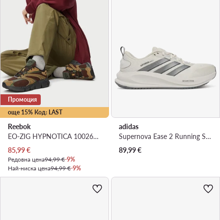
Промоция
още 15% Код: LAST
Reebok
adidas
EO-ZIG HYPNOTICA 100263343 · Маратонки за бягане
Supernova Ease 2 Running Shoes KJ1829 · Маратонки за бягане
Актуална цена
85,99
€
89,99
€
Редовна цена
94,99 €
-9%
Най-ниска цена
94,99 €
-9%