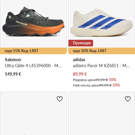
Промоция
още 15% Код: LAST
още 10% Код: LAST
Salomon
adidas
Ultra Glide 4 L45396000 · Маратонки за бягане
adizero Pacer M KZ6851 · Маратонки за бягане
Актуална цена
149,99
€
89,99
€
Редовна цена
99,99 €
-10%
Най-ниска цена
99,99 €
-10%