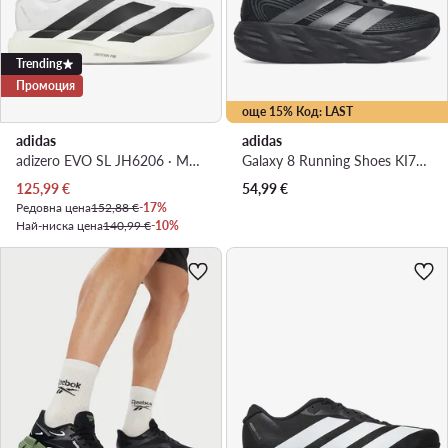
Trending
Промоция
още 15% Код: LAST
adidas
adidas
adizero EVO SL JH6206 · Маратонки за бягане
Galaxy 8 Running Shoes KI7980 · Маратонки за бягане
Актуална цена
125,99
€
54,99
€
Редовна цена
152,88 €
-17%
Най-ниска цена
140,99 €
-10%