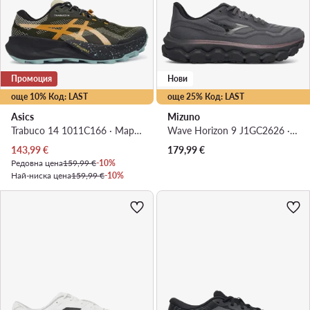
Промоция
Нови
още 10% Код: LAST
още 25% Код: LAST
Asics
Mizuno
Trabuco 14 1011C166 · Маратонки за бягане
Wave Horizon 9 J1GC2626 · Маратонки за бягане
Актуална цена
143,99
€
179,99
€
Редовна цена
159,99 €
-10%
Най-ниска цена
159,99 €
-10%