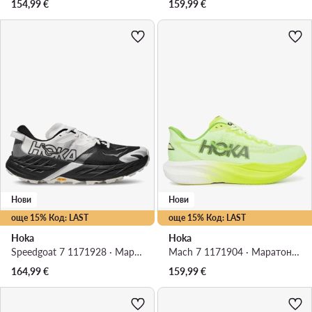
154,99
€
159,99
€
Нови
Нови
още 15% Код: LAST
още 15% Код: LAST
Hoka
Hoka
Speedgoat 7 1171928 · Маратонки за бягане
Mach 7 1171904 · Маратонки за бягане
164,99
€
159,99
€