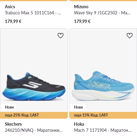
Asics
Mizuno
Trabuco Max 5 1011C164 · Маратонки за бягане
Wave Sky 9 J1GC2502 · Маратонки за бягане
179,99
€
179,99
€
Нови
Нови
още 25% Код: LAST
още 15% Код: LAST
Skechers
Hoka
246210/NVAQ · Маратонки за бягане
Mach 7 1171904 · Маратонки за бягане