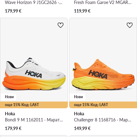
Wave Horizon 9 J1GC2626 · Маратонки за бягане
Fresh Foam Garoe V2 MGARO1PX · Маратонки за бягане
179,99
€
119,99
€
Нови
Нови
още 15% Код: LAST
още 15% Код: LAST
Hoka
Hoka
Bondi 9 M 1162011 · Маратонки за бягане
Challenger 8 1168716 · Маратонки за бягане
179,99
€
149,99
€