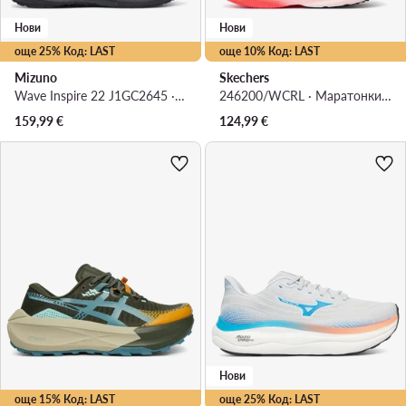
Нови
Нови
още 25% Код: LAST
още 10% Код: LAST
Mizuno
Skechers
Wave Inspire 22 J1GC2645 · Маратонки за бягане
246200/WCRL · Маратонки за бягане
159,99
€
124,99
€
Нови
още 15% Код: LAST
още 25% Код: LAST