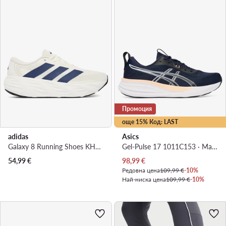
Промоция
още 15% Код: LAST
adidas
Asics
Galaxy 8 Running Shoes KH5609 · Маратонки за бягане
Gel-Pulse 17 1011C153 · Маратонки за бягане
Актуална цена
54,99
€
98,99
€
Редовна цена
109,99 €
-10%
Най-ниска цена
109,99 €
-10%