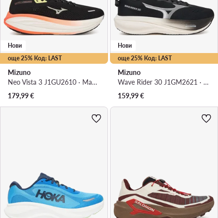
Нови
Нови
още 25% Код: LAST
още 25% Код: LAST
Mizuno
Mizuno
Neo Vista 3 J1GU2610 · Маратонки за бягане
Wave Rider 30 J1GM2621 · Маратонки за бягане
179,99
€
159,99
€