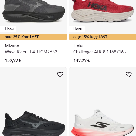
Нови
Нови
още 25% Код: LAST
още 15% Код: LAST
Mizuno
Hoka
Wave Rider Tt 4 J1GM2632 · Маратонки за бягане
Challenger ATR 8 1168716 · Маратонки за бягане
159,99
€
149,99
€