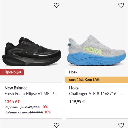
Промоция
Нови
още 15% Код: LAST
New Balance
Hoka
Fresh Foam Ellipse v1 MELPS21O · Маратонки за бягане
Challenger ATR 8 1168716 · Маратонки за бягане
Актуална цена
134,99
€
149,99
€
Редовна цена
149,99 €
-10%
Най-ниска цена
149,99 €
-10%