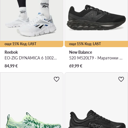
още 15% Код: LAST
още 15% Код: LAST
Reebok
New Balance
EO-ZIG DYNAMICA 6 100263918 · Маратонки за бягане
520 M520LT9 · Маратонки за бягане
84,99
€
69,99
€