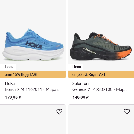
Нови
Нови
още 15% Код: LAST
още 25% Код: LAST
Hoka
Salomon
Bondi 9 M 1162011 · Маратонки за бягане
Genesis 2 L49309100 · Маратонки за бягане
179,99
€
149,99
€