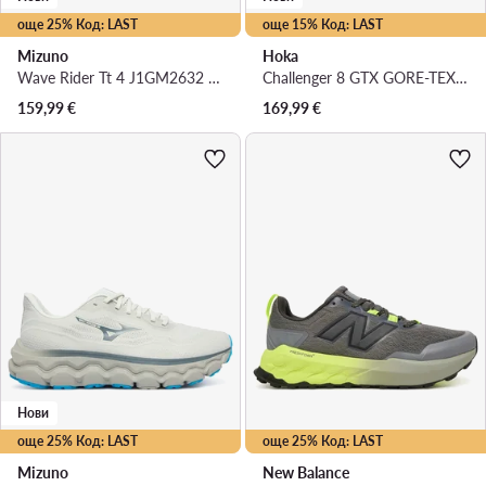
още 25% Код: LAST
още 15% Код: LAST
Mizuno
Hoka
Wave Rider Tt 4 J1GM2632 · Маратонки за бягане
Challenger 8 GTX GORE-TEX 1171958 · Маратонки за бягане
159,99
€
169,99
€
Нови
още 25% Код: LAST
още 25% Код: LAST
Mizuno
New Balance