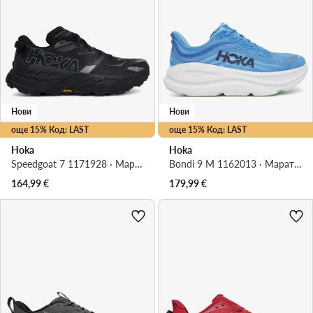
Нови
Нови
още 15% Код: LAST
още 15% Код: LAST
Hoka
Hoka
Speedgoat 7 1171928 · Маратонки за бягане
Bondi 9 M 1162013 · Маратонки за бягане
164,99
€
179,99
€