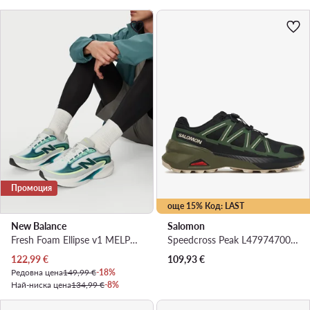
Промоция
още 15% Код: LAST
New Balance
Salomon
Fresh Foam Ellipse v1 MELPS4B2 · Маратонки за бягане
Speedcross Peak L47974700 · Маратонки за бягане
Актуална цена
122,99
€
109,93
€
Редовна цена
149,99 €
-18%
Най-ниска цена
134,99 €
-8%