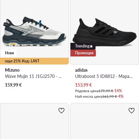
Trending
Нови
Промоция
още 25% Код: LAST
Mizuno
adidas
Wave Mujin 11 J1GJ2570 · Маратонки за бягане
Ultraboost 5 ID8812 · Маратонки за бягане
Актуална цена
159,99
€
153,99
€
Редовна цена
179,99 €
-14%
Най-ниска цена
161,99 €
-4%