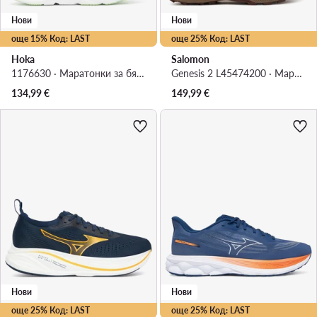
Нови
Нови
още 15% Код: LAST
още 25% Код: LAST
Hoka
Salomon
1176630 · Маратонки за бягане
Genesis 2 L45474200 · Маратонки за бягане
134,99
€
149,99
€
Нови
Нови
още 25% Код: LAST
още 25% Код: LAST