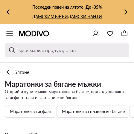
КЪМ ОСНОВНОТО СЪДЪРЖАНИЕ
КЪМ ТЪРСЕНЕ
Последен повей на лятото! До -35%
ДАМСКИ
МЪЖКИ
ДАМСКИ ЧАНТИ
Търси марка, продукт, стил
Бягане
Маратонки за бягане мъжки
Открий и купи мъжки маратонки за бягане, подходящи както
за асфалт, така и за планинско бягане.
Маратонки за асфалт
Маратонки за планинско бягане