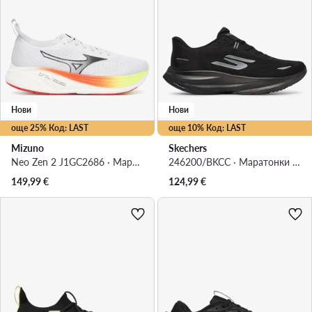
Нови
Нови
още 25% Код: LAST
още 10% Код: LAST
Mizuno
Skechers
Neo Zen 2 J1GC2686 · Маратонки за бягане
246200/BKCC · Маратонки за бягане
149,99
€
124,99
€