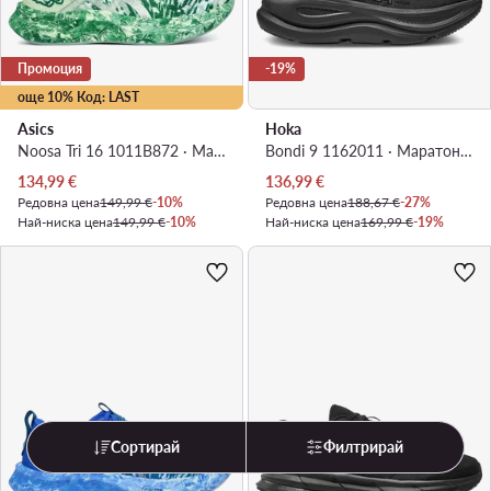
Промоция
-19%
още 10% Код: LAST
Asics
Hoka
Noosa Tri 16 1011B872 · Маратонки за бягане
Bondi 9 1162011 · Маратонки за бягане
Актуална цена
Актуална цена
134,99
€
136,99
€
Редовна цена
149,99 €
-10%
Редовна цена
188,67 €
-27%
Най-ниска цена
149,99 €
-10%
Най-ниска цена
169,99 €
-19%
Сортирай
Филтрирай