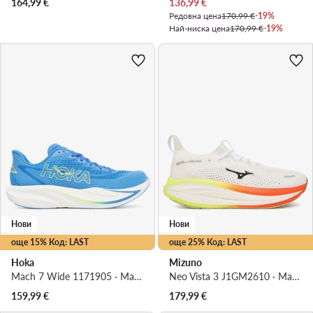
Актуална цена
164,99
€
136,99
€
Редовна цена
170,99 €
-19%
Най-ниска цена
170,99 €
-19%
Нови
Нови
още 15% Код: LAST
още 25% Код: LAST
Hoka
Mizuno
Mach 7 Wide 1171905 · Маратонки за бягане
Neo Vista 3 J1GM2610 · Маратонки за бягане
159,99
€
179,99
€