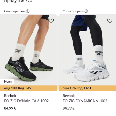
Продукти: 770
Спонсорирани
Спонсорирани
Нови
още 10% Код: LAST
още 15% Код: LAST
Reebok
Reebok
EO-ZIG DYNAMICA 6 100263919 · Маратонки за бягане
EO-ZIG DYNAMICA 6 100263918 · Маратонки за бягане
84,99
€
84,99
€