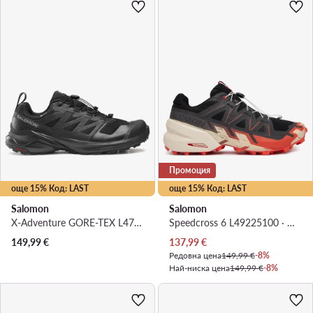
Промоция
още 15% Код: LAST
още 15% Код: LAST
Salomon
Salomon
X-Adventure GORE-TEX L47321100 · Маратонки за бягане
Speedcross 6 L49225100 · Маратонки за бягане
Актуална цена
149,99
€
137,99
€
Редовна цена
149,99 €
-8%
Най-ниска цена
149,99 €
-8%