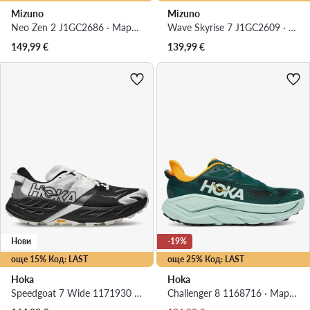
Mizuno
Mizuno
Neo Zen 2 J1GC2686 · Маратонки за бягане
Wave Skyrise 7 J1GC2609 · Маратонки за бягане
149,99
€
139,99
€
Нови
-19%
още 15% Код: LAST
още 25% Код: LAST
Hoka
Hoka
Speedgoat 7 Wide 1171930 · Маратонки за бягане
Challenger 8 1168716 · Маратонки за бягане