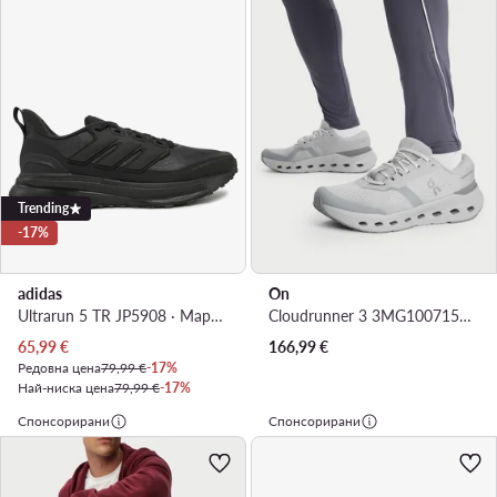
Trending
-17%
adidas
On
Ultrarun 5 TR JP5908 · Маратонки за бягане
Cloudrunner 3 3MG10071536 · Маратонки за бягане
Актуална цена
65,99
€
166,99
€
Редовна цена
79,99 €
-17%
Най-ниска цена
79,99 €
-17%
Спонсорирани
Спонсорирани