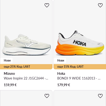
Нови
Нови
още 25% Код: LAST
още 15% Код: LAST
Mizuno
Hoka
Wave Inspire 22 J1GC2644 · Маратонки за бягане
BONDI 9 WIDE 1162013 · Маратонки за бягане
159,99
€
179,99
€