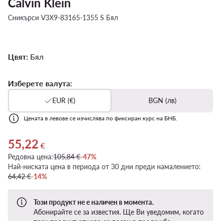
Calvin Klein
Сникърси V3X9-83165-1355 S Бял
Цвят:
Бял
Изберете валута:
EUR (€)
BGN (лв)
Цената в левове се изчислява по фиксиран курс на БНБ.
55,22
Актуална цена 55,22 €
€
Редовна цена:
105,84 €
-47%
Най-ниската цена в периода от 30 дни преди намалението:
64,42 €
-14%
Този продукт не е наличен в момента.
Абонирайте се за известия. Ще Ви уведомим, когато