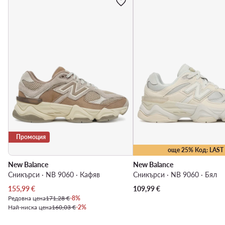
Промоция
още 25% Код: LAST
New Balance
New Balance
Сникърси · NB 9060 · Кафяв
Сникърси · NB 9060 · Бял
Актуална цена
155,99
€
109,99
€
Редовна цена
171,28 €
-8%
Най-ниска цена
160,03 €
-2%