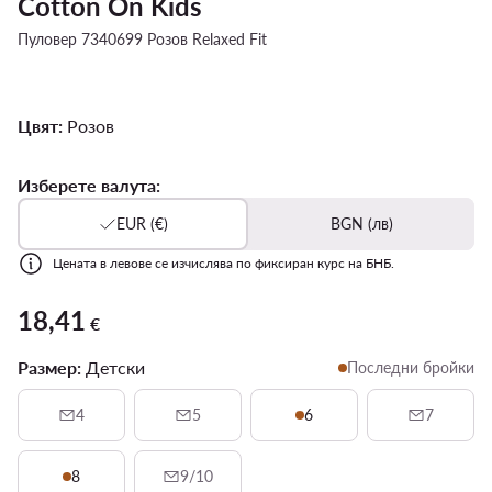
Cotton On Kids
Пуловер 7340699 Розов Relaxed Fit
Цвят:
Розов
Изберете валута:
EUR (€)
BGN (лв)
Цената в левове се изчислява по фиксиран курс на БНБ.
18,41
18,41 €
€
Размер:
Детски
Последни бройки
4
5
6
7
8
9/10