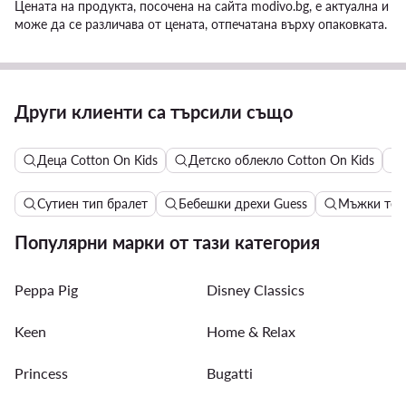
Цената на продукта, посочена на сайта modivo.bg, е актуална и
може да се различава от цената, отпечатана върху опаковката.
Други клиенти са търсили също
Деца Cotton On Kids
Детско облекло Cotton On Kids
Сутиен тип бралет
Бебешки дрехи Guess
Мъжки тен
Популярни марки от тази категория
Peppa Pig
Disney Classics
Keen
Home & Relax
Princess
Bugatti