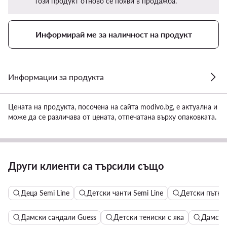
този продукт отново се появи в продажба.
Информирай ме за наличност на продукт
Информации за продукта
Цената на продукта, посочена на сайта modivo.bg, е актуална и
може да се различава от цената, отпечатана върху опаковката.
Други клиенти са търсили също
Деца Semi Line
Детски чанти Semi Line
Детски пътни 
Дамски сандали Guess
Детски тениски с яка
Дамски 