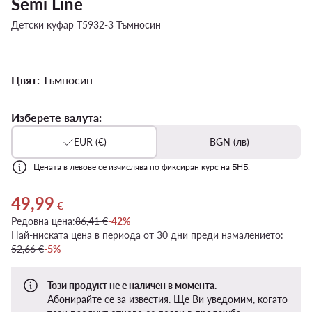
Semi Line
Детски куфар T5932-3 Тъмносин
Цвят:
Тъмносин
Изберете валута:
EUR (€)
BGN (лв)
Цената в левове се изчислява по фиксиран курс на БНБ.
49,99
Актуална цена 49,99 €
€
Редовна цена:
86,41 €
-42%
Най-ниската цена в периода от 30 дни преди намалението:
52,66 €
-5%
Този продукт не е наличен в момента.
Абонирайте се за известия. Ще Ви уведомим, когато