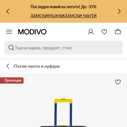
КЪМ ОСНОВНОТО СЪДЪРЖАНИЕ
КЪМ ТЪРСЕНЕ
Последен повей на лятото! До -35%
ДАМСКИ
МЪЖКИ
ДАМСКИ ЧАНТИ
Търси марка, продукт, стил
Пътни чанти и куфари
Промоция