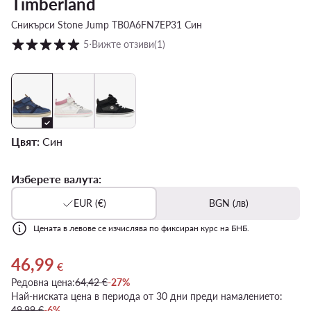
Timberland
Сникърси Stone Jump TB0A6FN7EP31 Син
Оценка на клиентите в скала от 1 до 5
5
⋅
Вижте отзиви
(1)
Цвят:
Син
Изберете валута:
EUR (€)
BGN (лв)
Цената в левове се изчислява по фиксиран курс на БНБ.
46,99
Актуална цена 46,99 €
€
Редовна цена:
64,42 €
-27%
Най-ниската цена в периода от 30 дни преди намалението:
49,99 €
-6%