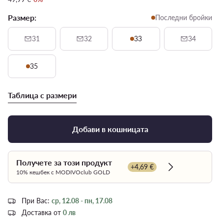
Размер:
Последни бройки
31
32
33
34
35
Таблица с размери
Добави в кошницата
Получете за този продукт
+4,69 €
Dowiedz się wi
10% кешбек с MODIVOclub GOLD
При Вас:
ср, 12.08 - пн, 17.08
Доставка от
0 лв