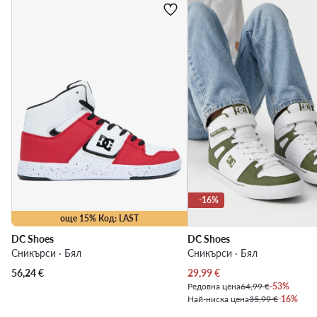
-16%
още 15% Код: LAST
DC Shoes
DC Shoes
Сникърси · Бял
Сникърси · Бял
Актуална цена
56,24
€
29,99
€
Редовна цена
64,99 €
-53%
Най-ниска цена
35,99 €
-16%