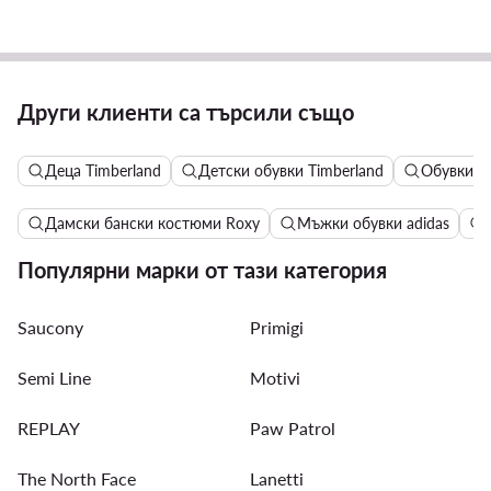
Други клиенти са търсили също
Деца Timberland
Детски обувки Timberland
Обувки за
Дамски бански костюми Roxy
Мъжки обувки adidas
Популярни марки от тази категория
Saucony
Primigi
Semi Line
Motivi
REPLAY
Paw Patrol
The North Face
Lanetti