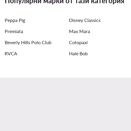
Популярни марки от тази категория
Дамски обеци Patrizia Pepe
Дамски колиета
Д
Peppa Pig
Disney Classics
Шапки, шалове, ръкавици за мъже
Дамски обувки ad
Premiata
Max Mara
Мъжки Бомбър якета
Beverly Hills Polo Club
Cotopaxi
RVCA
Hale Bob