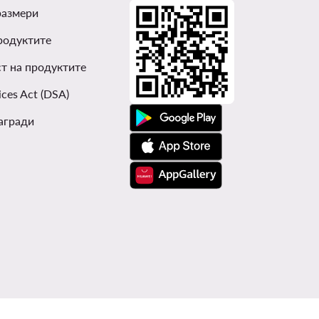
размери
родуктите
т на продуктите
ices Act (DSA)
агради