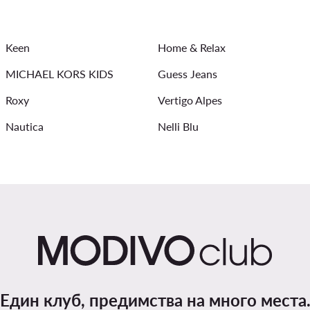
амски чанти - Badura
Дамски дънки Liu Jo
Дамски пла
Keen
Home & Relax
idas
Дамски чехли и джапанки Juicy Couture
Мъжки Об
MICHAEL KORS KIDS
Guess Jeans
Roxy
Vertigo Alpes
Nautica
Nelli Blu
Един клуб, предимства на много места