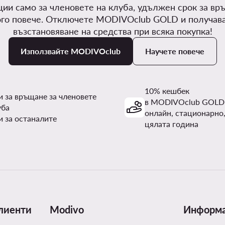
ии само за членовете на клуба, удължен срок за вр
го повече. Отключете MODIVOclub GOLD и получав
възстановяване на средства при всяка покупка!
Използвайте MODIVOclub
Научете повече
10% кешбек
и за връщане за членовете
в MODIVOclub GOLD
уба
онлайн, стационарно,
и за останалите
цялата година
лиенти
Modivo
Информ