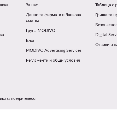
авка
За нас
Таблица с 
Данни за фирмата и банкова
Грижа за п
сметка
Безопаснос
Група MODIVO
ка
Digital Serv
Блог
Отзиви и н
MODIVO Advertising Services
Регламенти и общи условия
ика за поверителност