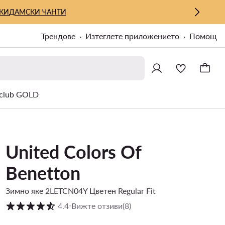
КИ
ДАМСКИ ЧАНТИ
Трендове
Изтеглете приложението
Помощ
lub GOLD
United Colors Of
Benetton
Зимно яке 2LETCN04Y Цветен Regular Fit
Оценка на клиентите в скала от 1 до 5
4.4
⋅
Вижте отзиви
(8)