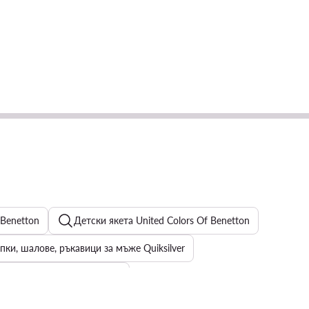
 Benetton
Детски якета United Colors Of Benetton
ки, шалове, ръкавици за мъже Quiksilver
амски сандали с тънък ток
s
Мъжки тениски и поло - HUGO