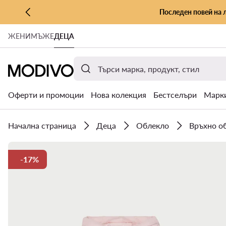
Последен повей на 
КЪМ ОСНОВНОТО СЪДЪРЖАНИЕ
ЖЕНИ
МЪЖЕ
ДЕЦА
КЪМ ТЪРСЕНЕ
Оферти и промоции
Нова колекция
Бестселъри
Марк
Начална страница
Деца
Облекло
Връхно о
-17%