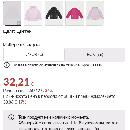
Цвят:
Цветен
Изберете валута:
EUR (€)
BGN (лв)
Цената в левове се изчислява по фиксиран курс на БНБ.
32,21
Актуална цена 32,21 €
€
Редовна цена:
50,62 €
-36%
Най-ниската цена в периода от 30 дни преди намалението:
38,86 €
-17%
Този продукт не е наличен в момента.
Абонирайте се за известия. Ще Ви уведомим, когато
този продукт отново се появи в продажба.