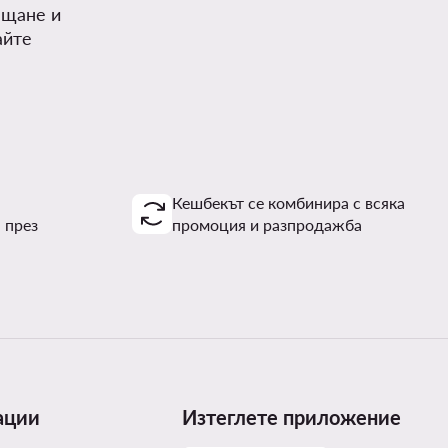
ъщане и
айте
Кешбекът се комбинира с всяка
 през
промоция и разпродажба
ации
Изтеглете приложение