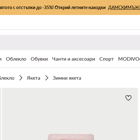
лятото с отстъпки до -35%! Открий летните находки
ДАМСКИ
МЪЖ
и
Облекло
Обувки
Чанти и аксесоари
Спорт
MODIVOc
блекло
Якета
Зимни якета