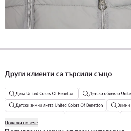
Други клиенти са търсили също
Деца United Colors Of Benetton
Детско облекло Unite
Детски зимни якета United Colors Of Benetton
Зимни 
Детски шалове и кърпи
Мъжки чорапи adidas
Покажи повече
Миди поли - Материал: Сатен
Дамски бански костюм