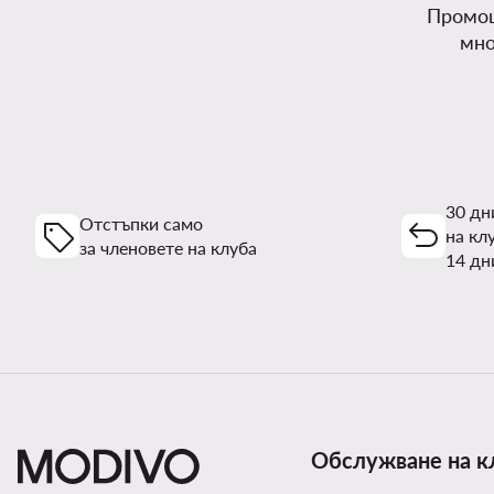
Промоц
мно
30 дн
Отстъпки само
на кл
за членовете на клуба
14 дн
Обслужване на к