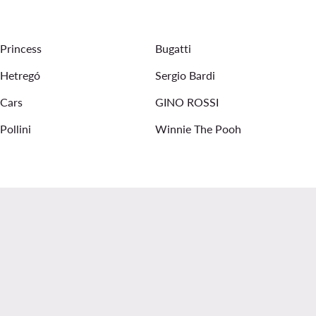
жно облекло
Детски обувки Geox
Princess
Bugatti
лекло Kappa
Мъжки Анцузи - Материал: Памук
Hetregó
Sergio Bardi
Cars
GINO ROSSI
Pollini
Winnie The Pooh
.