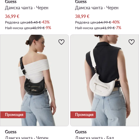
Guess
Guess
Дамска чанта · Черен
Дамска чанта · Черен
Актуална цена
Актуална цена
36,99
€
38,99
€
Редовна цена
65,45 €
-43%
Редовна цена
64,99 €
-40%
Най-ниска цена
40,99 €
-9%
Най-ниска цена
41,99 €
-7%
Промоция
Промоция
Guess
Guess
Дамска чанта · Черен
Дамска чанта · Бял