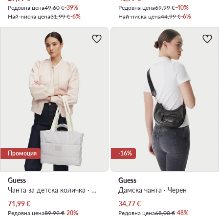
Редовна цена
49,60 €
-39%
Редовна цена
69,99 €
-40%
Най-ниска цена
31,99 €
-6%
Най-ниска цена
44,99 €
-6%
Промоция
-16%
Guess
Guess
Чанта за детска количка · Бял
Дамска чанта · Черен
Актуална цена
Актуална цена
71,99
€
34,77
€
Редовна цена
89,99 €
-20%
Редовна цена
68,00 €
-48%