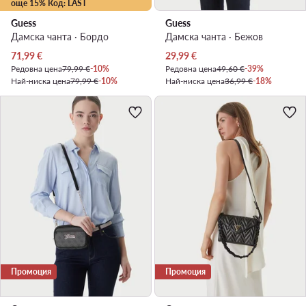
още 15% Код: LAST
Guess
Guess
Дамска чанта · Бордо
Дамска чанта · Бежов
Актуална цена
Актуална цена
71,99
€
29,99
€
Редовна цена
79,99 €
-10%
Редовна цена
49,60 €
-39%
Най-ниска цена
79,99 €
-10%
Най-ниска цена
36,99 €
-18%
Промоция
Промоция