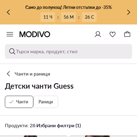
КЪМ ОСНОВНОТО СЪДЪРЖАНИЕ
КЪМ ТЪРСЕНЕ
Само до полунощ! Летни отстъпки до -35%
11 Ч
:
56 М
:
24 С
Търси марка, продукт, стил
Чанти и раници
Детски чанти Guess
Чанти
Раници
Продукти: 28
·
Избрани филтри (1)