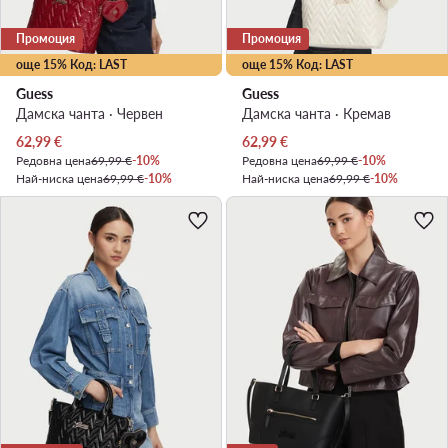
Промоция
Промоция
още 15% Код: LAST
още 15% Код: LAST
Guess
Guess
Дамска чанта · Червен
Дамска чанта · Кремав
Актуална цена
Актуална цена
62,99
€
62,99
€
Редовна цена
69,99 €
-10%
Редовна цена
69,99 €
-10%
Най-ниска цена
69,99 €
-10%
Най-ниска цена
69,99 €
-10%