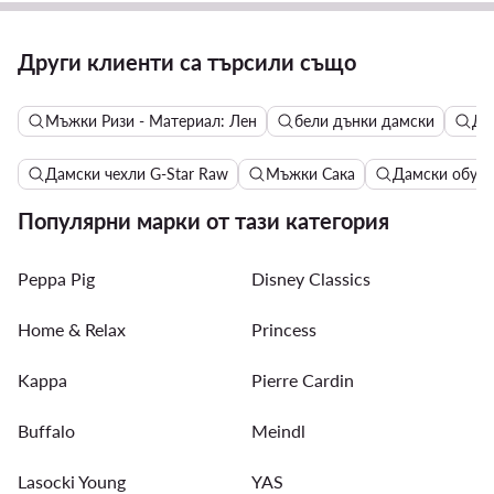
Други клиенти са търсили също
Мъжки Ризи - Материал: Лен
бели дънки дамски
Да
Дамски чехли G-Star Raw
Мъжки Сака
Дамски обувки
Популярни марки от тази категория
Peppa Pig
Disney Classics
Home & Relax
Princess
Kappa
Pierre Cardin
Buffalo
Meindl
Lasocki Young
YAS