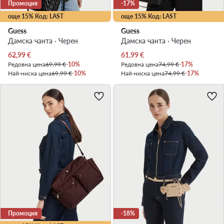
Промоция
-17%
още 15% Код: LAST
още 15% Код: LAST
Guess
Guess
Дамска чанта · Черен
Дамска чанта · Черен
Актуална цена
Актуална цена
62,99
€
61,99
€
Редовна цена
69,99 €
-10%
Редовна цена
74,99 €
-17%
Най-ниска цена
69,99 €
-10%
Най-ниска цена
74,99 €
-17%
Промоция
-18%