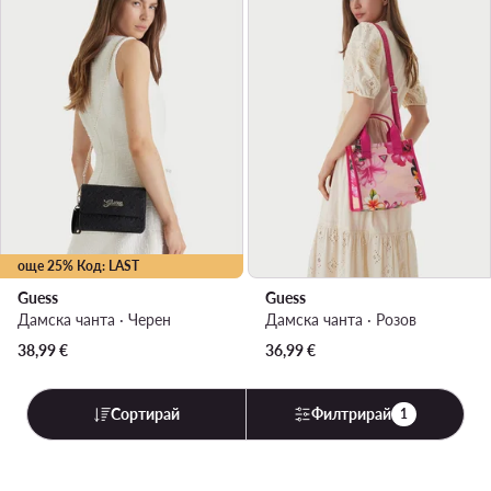
още 25% Код: LAST
Guess
Guess
Дамска чанта · Черен
Дамска чанта · Розов
38,99
€
36,99
€
Сортирай
Филтрирай
1