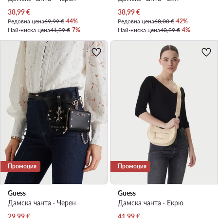
Актуална цена
Актуална цена
38,99
€
38,99
€
Редовна цена
69,99 €
-44%
Редовна цена
68,00 €
-42%
Най-ниска цена
41,99 €
-7%
Най-ниска цена
40,99 €
-4%
Промоция
Промоция
Guess
Guess
Дамска чанта · Черен
Дамска чанта · Екрю
Актуална цена
Актуална цена
29,99
€
41,99
€