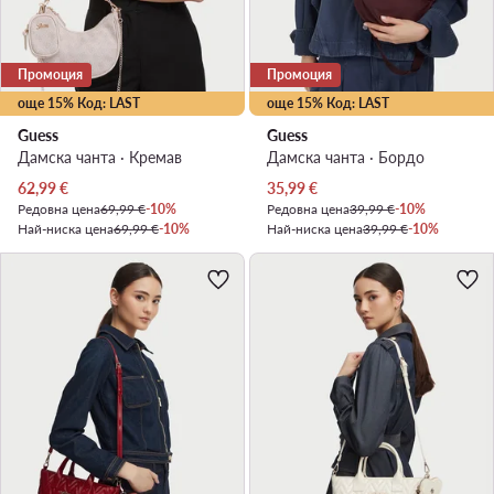
Промоция
Промоция
още 15% Код: LAST
още 15% Код: LAST
Guess
Guess
Дамска чанта · Кремав
Дамска чанта · Бордо
Актуална цена
Актуална цена
62,99
€
35,99
€
Редовна цена
69,99 €
-10%
Редовна цена
39,99 €
-10%
Най-ниска цена
69,99 €
-10%
Най-ниска цена
39,99 €
-10%