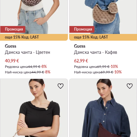
Промоция
Промоция
още 15% Код: LAST
още 15% Код: LAST
Guess
Guess
Дамска чанта · Цветен
Дамска чанта · Кафяв
Актуална цена
Актуална цена
40,99
€
62,99
€
Редовна цена
44,99 €
-8%
Редовна цена
69,99 €
-10%
Най-ниска цена
44,99 €
-8%
Най-ниска цена
69,99 €
-10%