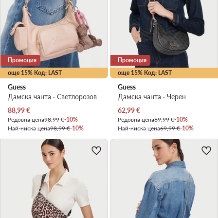
Промоция
Промоция
още 15% Код: LAST
още 15% Код: LAST
Guess
Guess
Дамска чанта · Светлорозов
Дамска чанта · Черен
Актуална цена
Актуална цена
88,99
€
62,99
€
Редовна цена
98,99 €
-10%
Редовна цена
69,99 €
-10%
Най-ниска цена
98,99 €
-10%
Най-ниска цена
69,99 €
-10%