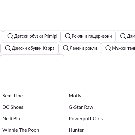
Детски обувки Primigi
Рокли и гащеризони
Дам
Дамски обувки Kappa
Ленени рокли
Мъжки тенис
Детски шапки с козирка
Трекинг сандали дамски
Детски обувки adidas Disney
л
Деца Peppa Pig
Черни дамски дънки
Мъжки Ко
Semi Line
Motivi
DC Shoes
G-Star Raw
Nelli Blu
Powerpuff Girls
Winnie The Pooh
Hunter