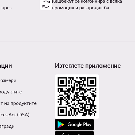
Кешбекът се комбинира с всяка
 през
промоция и разпродажба
ации
Изтеглете приложение
размери
родуктите
т на продуктите
ices Act (DSA)
агради