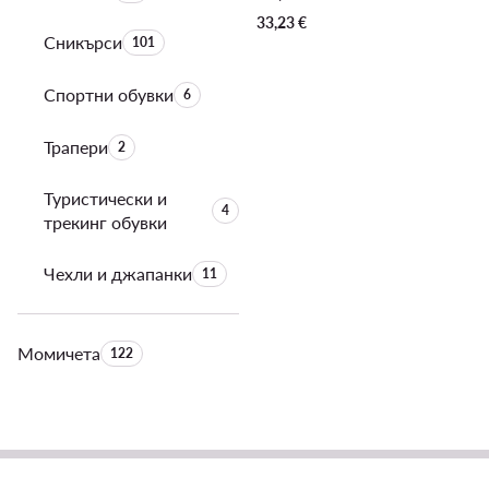
33,23
€
Сникърси
Брой на продуктите:
101
Спортни обувки
Брой на продуктите:
6
Трапери
Брой на продуктите:
2
Туристически и
Брой на продуктите:
4
трекинг обувки
Чехли и джапанки
Брой на продуктите:
11
Момичета
Брой на продуктите:
122