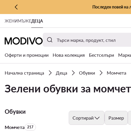
Последен повей на 
КЪМ ОСНОВНОТО СЪДЪРЖАНИЕ
ЖЕНИ
МЪЖЕ
ДЕЦА
КЪМ ТЪРСЕНЕ
Оферти и промоции
Нова колекция
Бестселъри
Марк
Начална страница
Деца
Обувки
Момчета
Зелени обувки за момчет
Обувки
Сортирай
Размер
Момчета
Брой на продуктите:
217