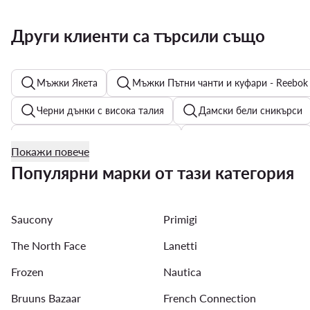
Други клиенти са търсили също
Мъжки Якета
Мъжки Пътни чанти и куфари - Reebok
Черни дънки с висока талия
Дамски бели сникърси
Дамски бански костюми Roxy
Мъжки обувки adidas
Покажи повече
Дамски обувки Badura
Дамски Спортни Раници Roxy
Популярни марки от тази категория
Мъжки Кожени якета
Кецове за момичета - Цвят: Бя
Saucony
Primigi
The North Face
Lanetti
Frozen
Nautica
Bruuns Bazaar
French Connection