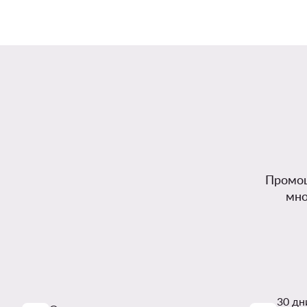
Промоц
мно
30 дн