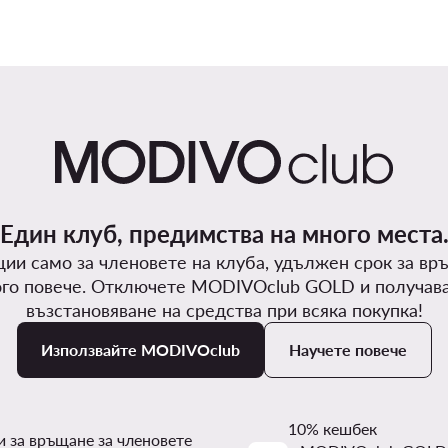
Един клуб, предимства на много места
ии само за членовете на клуба, удължен срок за вр
го повече. Отключете MODIVOclub GOLD и получав
възстановяване на средства при всяка покупка!
Използвайте MODIVOclub
Научете повече
10% кешбек
и за връщане за членовете