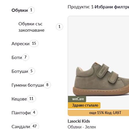
Продукти: 1
·
Избрани филтри
Обувки
Брой на продуктите:
1
Обувки със
Брой на продуктите:
1
закопчаване
Апрески
Брой на продуктите:
15
Боти
Брой на продуктите:
7
Ботуши
Брой на продуктите:
5
Гумени ботуши
Брой на продуктите:
8
Кецове
Брой на продуктите:
11
weCare
Здраво стъпало
Пантофи
Брой на продуктите:
4
още 15% Код: LAST
Lasocki Kids
Сандали
Брой на продуктите:
47
Обувки · Зелен