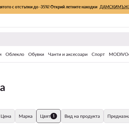
лятото с отстъпки до -35%! Открий летните находки
ДАМСКИ
МЪЖ
и
Облекло
Обувки
Чанти и аксесоари
Спорт
MODIVOc
а
Цена
Марка
Цвят
Вид на продукта
Предназн
1