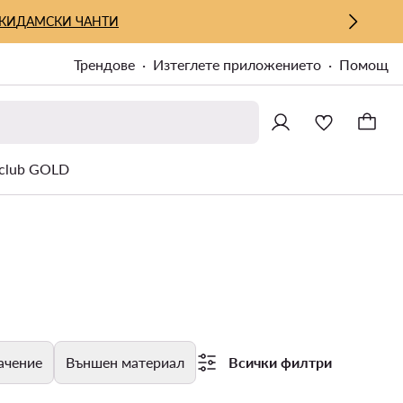
КИ
ДАМСКИ ЧАНТИ
Трендове
Изтеглете приложението
Помощ
lub GOLD
ачение
Външен материал
Всички филтри