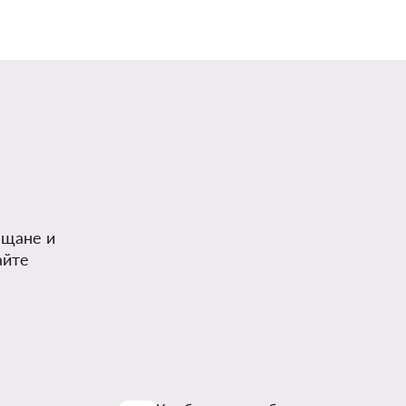
.
ъщане и
айте