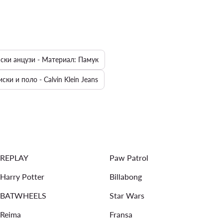
ски анцузи - Материал: Памук
ки и поло - Calvin Klein Jeans
Рокли за кръщене
Преходни якета за момичета
жени якета - Материал: Изкуствена кожа
REPLAY
Paw Patrol
Harry Potter
Billabong
BATWHEELS
Star Wars
Reima
Fransa