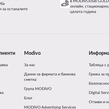
в MODIVOclub GOLD
уба
онлайн, стационарно,
и за останалите
цялата година
лиенти
Modivo
Информ
авка
За нас
Таблица с 
Данни за фирмата и банкова
Грижа за п
сметка
Безопаснос
Група MODIVO
ка
Digital Serv
Блог
Отзиви и н
MODIVO Advertising Services