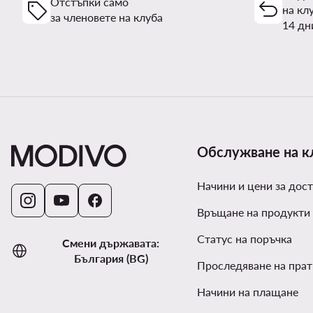
Отстъпки само
на кл
за членовете на клуба
14 дн
Обслужване на к
Начини и цени за дост
Връщане на продукти
Статус на поръчка
Смени държавата:
България (BG)
Проследяване на прат
Начини на плащане