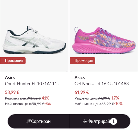
Промоция
Промоция
Asics
Asics
Court Hunter Ff 1071A111 · Обувки за зала
Gel-Noosa Tri 16 Gs 1014A346 · Маратонки за бягане
Актуална цена
Актуална цена
53,99
€
61,99
€
Редовна цена
91,52 €
-41%
Редовна цена
74,99 €
-17%
Най-ниска цена
58,99 €
-8%
Най-ниска цена
68,99 €
-10%
Сортирай
Филтрирай
1