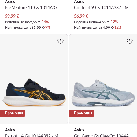
Asics
Asics
Pre Venture 11 Gs 1014A378 · Маратонки за бягане
Contend 9 Gs 1014A337 · Маратонки за бягане
Актуална цена
Актуална цена
59,99
€
56,99
€
Редовна цена
69,99 €
-14%
Редовна цена
64,99 €
-12%
Най-ниска цена
65,99 €
-9%
Най-ниска цена
64,99 €
-12%
Промоция
Промоция
Asics
Asics
Patriot 14 Gs 1014A392 · Маратонки за бягане
Gel-Game Gs Clay/Oc 1044A082 · Обувки за тенис