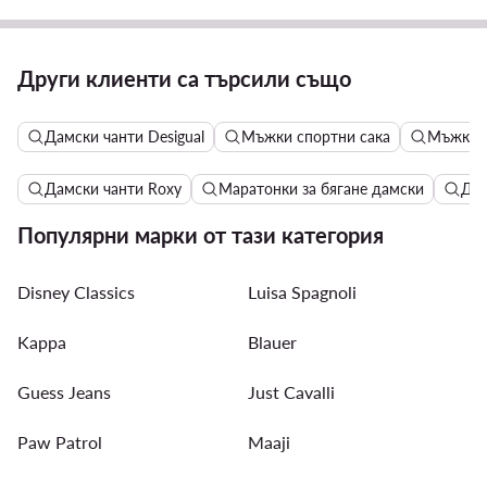
Други клиенти са търсили също
Дамски чанти Desigual
Мъжки спортни сака
Мъжки Р
Дамски чанти Roxy
Маратонки за бягане дамски
Дет
Популярни марки от тази категория
Disney Classics
Luisa Spagnoli
Kappa
Blauer
Guess Jeans
Just Cavalli
Paw Patrol
Maaji