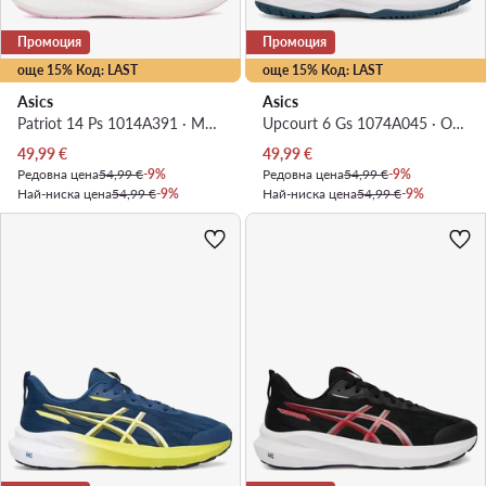
Промоция
Промоция
още 15% Код: LAST
още 15% Код: LAST
Asics
Asics
Patriot 14 Ps 1014A391 · Маратонки за бягане
Upcourt 6 Gs 1074A045 · Обувки за зала
Актуална цена
Актуална цена
49,99
€
49,99
€
Редовна цена
54,99 €
-9%
Редовна цена
54,99 €
-9%
Най-ниска цена
54,99 €
-9%
Най-ниска цена
54,99 €
-9%