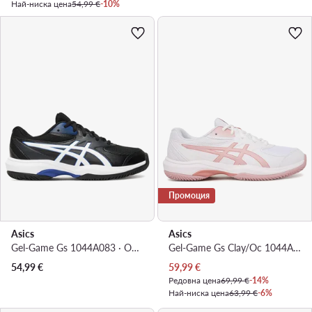
Най-ниска цена
54,99 €
-10%
Промоция
Asics
Asics
Gel-Game Gs 1044A083 · Обувки за тенис
Gel-Game Gs Clay/Oc 1044A082 · Обувки за тенис
Актуална цена
54,99
€
59,99
€
Редовна цена
69,99 €
-14%
Най-ниска цена
63,99 €
-6%