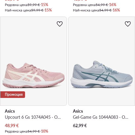
Редовна цена
59,99 €
-15%
Редовна цена
54,99 €
-16%
Най-ниска цена
59,99 €
-15%
Най-ниска цена
54,99 €
-16%
Промоция
Asics
Asics
Upcourt 6 Gs 1074A045 · Обувки за зала
Gel-Game Gs 1044A083 · Обувки за тенис
Актуална цена
48,99
€
62,99
€
Редовна цена
54,99 €
-10%