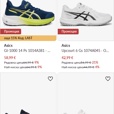
Промоция
Промоция
още 15% Код: LAST
Asics
Asics
Gt-1000 14 Ps 1014A381 · Маратонки за бягане
Upcourt 6 Gs 1074A045 · Обувки за зала
Актуална цена
Актуална цена
58,99
€
42,99
€
Редовна цена
64,99 €
-9%
Редовна цена
54,99 €
-21%
Най-ниска цена
64,99 €
-9%
Най-ниска цена
44,99 €
-4%