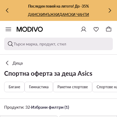
КЪМ ОСНОВНОТО СЪДЪРЖАНИЕ
КЪМ ТЪРСЕНЕ
Последен повей на лятото! До -35%
ДАМСКИ
МЪЖКИ
ДАМСКИ ЧАНТИ
Търси марка, продукт, стил
Деца
Спортна оферта за деца Asics
Бягане
Гимнастика
Ракетни спортове
Спортове н
Продукти: 32
·
Избрани филтри (1)