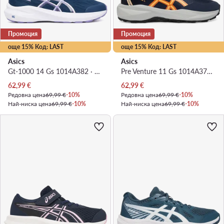
Промоция
Промоция
още 15% Код: LAST
още 15% Код: LAST
Asics
Asics
Gt-1000 14 Gs 1014A382 · Маратонки за бягане
Pre Venture 11 Gs 1014A378 · Маратонки за бягане
Актуална цена
Актуална цена
62,99
€
62,99
€
Редовна цена
69,99 €
-10%
Редовна цена
69,99 €
-10%
Най-ниска цена
69,99 €
-10%
Най-ниска цена
69,99 €
-10%