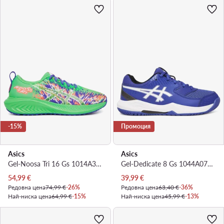
-15%
Промоция
Asics
Asics
Gel-Noosa Tri 16 Gs 1014A346 · Маратонки за бягане
Gel-Dedicate 8 Gs 1044A077 · Обувки за тенис
Актуална цена
Актуална цена
54,99
€
39,99
€
Редовна цена
74,99 €
-26%
Редовна цена
63,40 €
-36%
Най-ниска цена
64,99 €
-15%
Най-ниска цена
45,99 €
-13%