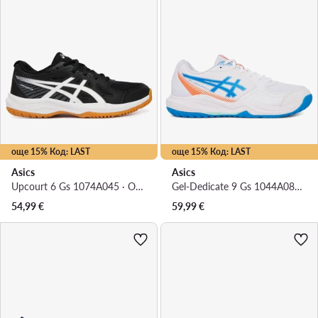
още 15% Код: LAST
още 15% Код: LAST
Asics
Asics
Upcourt 6 Gs 1074A045 · Обувки за зала
Gel-Dedicate 9 Gs 1044A085 · Обувки за тенис
54,99
€
59,99
€