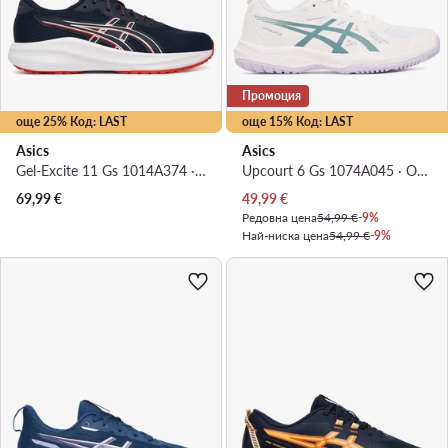
Промоция
още 25% Код: LAST
още 15% Код: LAST
Asics
Asics
Gel-Excite 11 Gs 1014A374 · Маратонки за бягане
Upcourt 6 Gs 1074A045 · Обувки за зала
Актуална цена
69,99
€
49,99
€
Редовна цена
54,99 €
-9%
Най-ниска цена
54,99 €
-9%