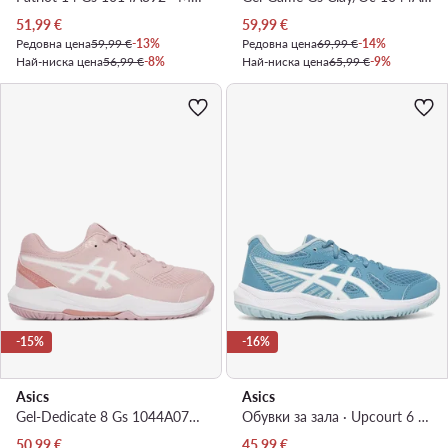
Актуална цена
Актуална цена
51,99
€
59,99
€
Редовна цена
59,99 €
-13%
Редовна цена
69,99 €
-14%
Най-ниска цена
56,99 €
-8%
Най-ниска цена
65,99 €
-9%
-15%
-16%
Asics
Asics
Gel-Dedicate 8 Gs 1044A077 · Обувки за тенис
Обувки за зала · Upcourt 6 Gs 1074A045 · Син
Актуална цена
Актуална цена
50,99
€
45,99
€