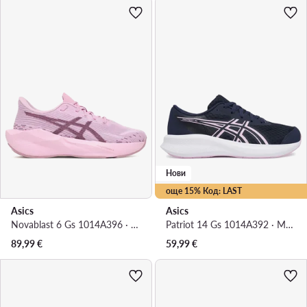
Нови
още 15% Код: LAST
Asics
Asics
Novablast 6 Gs 1014A396 · Маратонки за бягане
Patriot 14 Gs 1014A392 · Маратонки за бягане
89,99
€
59,99
€