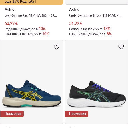
още 15% Код: LAST
Asics
Asics
Gel-Game Gs 1044A083 · Обувки за тенис
Gel-Dedicate 8 Gs 1044A077 · Обувки за тенис
Актуална цена
Актуална цена
62,99
€
51,99
€
Редовна цена
69,99 €
-10%
Редовна цена
59,99 €
-13%
Най-ниска цена
69,99 €
-10%
Най-ниска цена
56,99 €
-8%
Промоция
Промоция