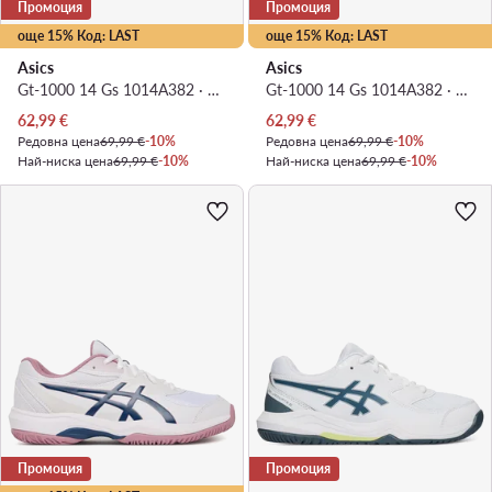
Промоция
Промоция
още 15% Код: LAST
още 15% Код: LAST
Asics
Asics
Gt-1000 14 Gs 1014A382 · Маратонки за бягане
Gt-1000 14 Gs 1014A382 · Маратонки за бягане
Актуална цена
Актуална цена
62,99
€
62,99
€
Редовна цена
69,99 €
-10%
Редовна цена
69,99 €
-10%
Най-ниска цена
69,99 €
-10%
Най-ниска цена
69,99 €
-10%
Промоция
Промоция