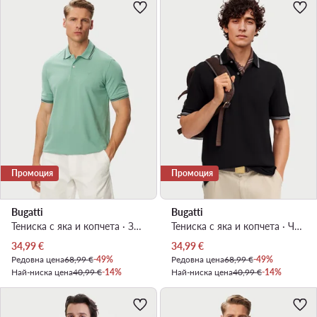
Промоция
Промоция
Bugatti
Bugatti
Тениска с яка и копчета · Зелен
Тениска с яка и копчета · Черен
Актуална цена
Актуална цена
34,99
€
34,99
€
Редовна цена
68,99 €
-49%
Редовна цена
68,99 €
-49%
Най-ниска цена
40,99 €
-14%
Най-ниска цена
40,99 €
-14%