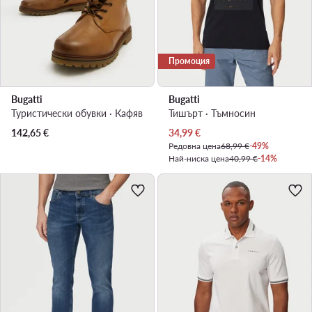
Промоция
Bugatti
Bugatti
Туристически oбувки · Кафяв
Тишърт · Тъмносин
Актуална цена
142,65
€
34,99
€
Редовна цена
68,99 €
-49%
Най-ниска цена
40,99 €
-14%