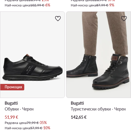
Най-ниска цена
102,99 €
-6%
Най-ниска цена
87,99 €
-9%
Промоция
Bugatti
Bugatti
Обувки · Черен
Туристически oбувки · Черен
Актуална цена
51,99
€
142,65
€
Редовна цена
79,99 €
-35%
Най-ниска цена
57,99 €
-10%