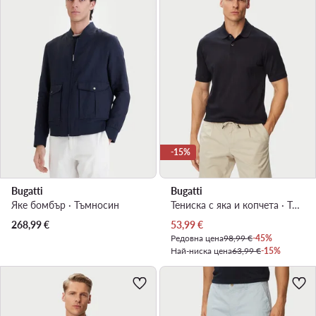
-15%
Bugatti
Bugatti
Яке бомбър · Тъмносин
Тениска с яка и копчета · Тъмносин
Актуална цена
268,99
€
53,99
€
Редовна цена
98,99 €
-45%
Най-ниска цена
63,99 €
-15%