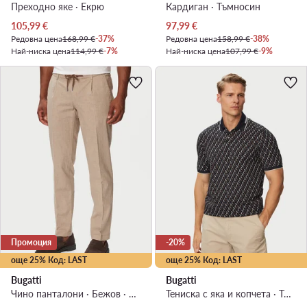
Преходно яке · Екрю
Кардиган · Тъмносин
Актуална цена
Актуална цена
105,99
€
97,99
€
Редовна цена
168,99 €
-37%
Редовна цена
158,99 €
-38%
Най-ниска цена
114,99 €
-7%
Най-ниска цена
107,99 €
-9%
Промоция
-20%
още 25% Код: LAST
още 25% Код: LAST
Bugatti
Bugatti
Чино панталони · Бежов · Slim Fit
Тениска с яка и копчета · Тъмносин