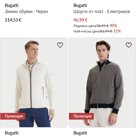
Bugatti
Bugatti
Зимни обувки · Черен
Шорти от плат · Електриков
Актуална цена
114,53
€
46,99
€
Редовна цена
78,99 €
-40%
Най-ниска цена
52,99 €
-11%
Промоция
Промоция
Bugatti
Bugatti