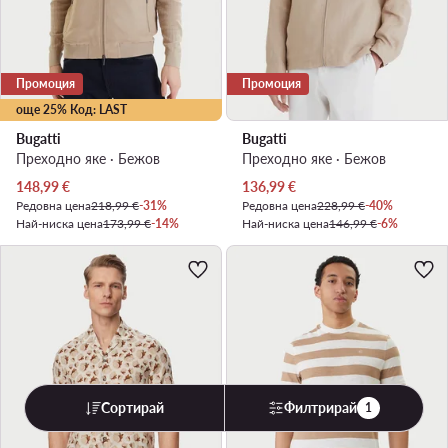
Промоция
Промоция
още 25% Код: LAST
Bugatti
Bugatti
Преходно яке · Бежов
Преходно яке · Бежов
Актуална цена
Актуална цена
148,99
€
136,99
€
Редовна цена
218,99 €
-31%
Редовна цена
228,99 €
-40%
Най-ниска цена
173,99 €
-14%
Най-ниска цена
146,99 €
-6%
Сортирай
Филтрирай
1