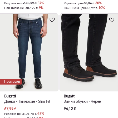
Редовна цена
128,99 €
-37%
Редовна цена
60,84 €
-30%
Най-ниска цена
87,99 €
-9%
Най-ниска цена
46,99 €
-10%
Промоция
Bugatti
Bugatti
Дънки · Тъмносин · Slim Fit
Зимни обувки · Черен
Актуална цена
67,99
€
96,12
€
Редовна цена
101,75 €
-33%