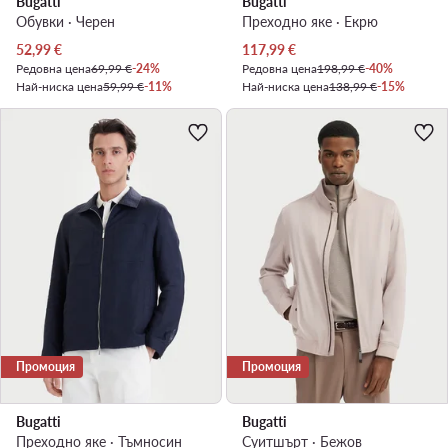
Bugatti
Bugatti
Обувки · Черен
Преходно яке · Екрю
Актуална цена
Актуална цена
52,99
€
117,99
€
Редовна цена
69,99 €
-24%
Редовна цена
198,99 €
-40%
Най-ниска цена
59,99 €
-11%
Най-ниска цена
138,99 €
-15%
Промоция
Промоция
Bugatti
Bugatti
Преходно яке · Тъмносин
Суитшърт · Бежов