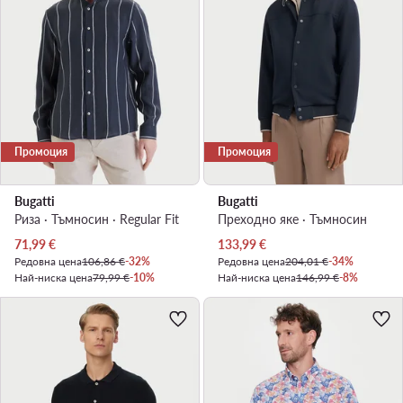
Промоция
Промоция
Bugatti
Bugatti
Риза · Тъмносин · Regular Fit
Преходно яке · Тъмносин
Актуална цена
Актуална цена
71,99
€
133,99
€
Редовна цена
106,86 €
-32%
Редовна цена
204,01 €
-34%
Най-ниска цена
79,99 €
-10%
Най-ниска цена
146,99 €
-8%