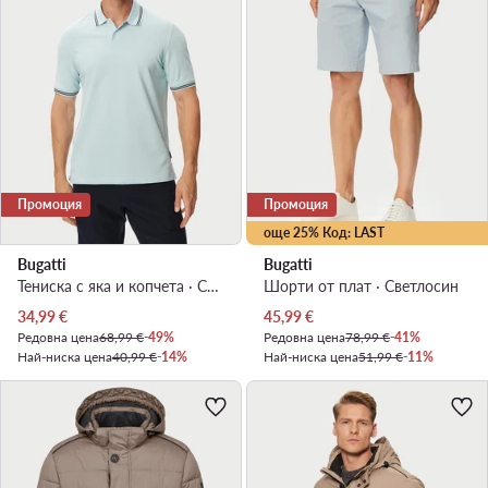
Промоция
Промоция
още 25% Код: LAST
Bugatti
Bugatti
Тениска с яка и копчета · Светлосин
Шорти от плат · Светлосин
Актуална цена
Актуална цена
34,99
€
45,99
€
Редовна цена
68,99 €
-49%
Редовна цена
78,99 €
-41%
Най-ниска цена
40,99 €
-14%
Най-ниска цена
51,99 €
-11%