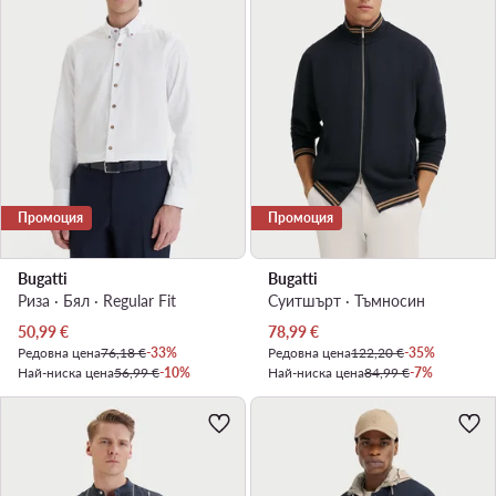
Промоция
Промоция
Bugatti
Bugatti
Риза · Бял · Regular Fit
Суитшърт · Тъмносин
Актуална цена
Актуална цена
50,99
€
78,99
€
Редовна цена
76,18 €
-33%
Редовна цена
122,20 €
-35%
Най-ниска цена
56,99 €
-10%
Най-ниска цена
84,99 €
-7%