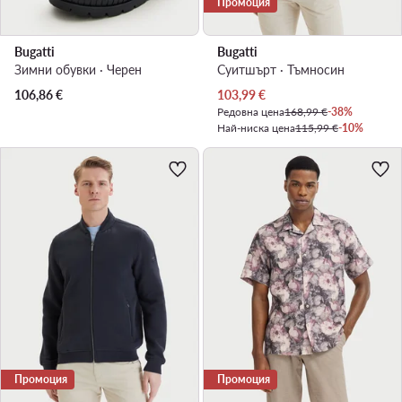
Промоция
Bugatti
Bugatti
Зимни обувки · Черен
Суитшърт · Тъмносин
Актуална цена
106,86
€
103,99
€
Редовна цена
168,99 €
-38%
Най-ниска цена
115,99 €
-10%
Промоция
Промоция