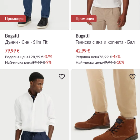
Промоция
Промоция
Bugatti
Bugatti
Дънки · Син · Slim Fit
Тениска с яка и копчета · Бял
Актуална цена
Актуална цена
79,99
€
42,99
€
Редовна цена
128,99 €
-37%
Редовна цена
78,99 €
-45%
Най-ниска цена
87,99 €
-9%
Най-ниска цена
47,99 €
-10%