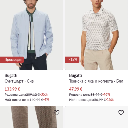
Промоция
-15%
Bugatti
Bugatti
Суитшърт · Сив
Тениска с яка и копчета · Бял
Актуална цена
Актуална цена
133,99
€
47,99
€
Редовна цена
209,12 €
-35%
Редовна цена
88,99 €
-46%
Най-ниска цена
140,99 €
-4%
Най-ниска цена
56,99 €
-15%