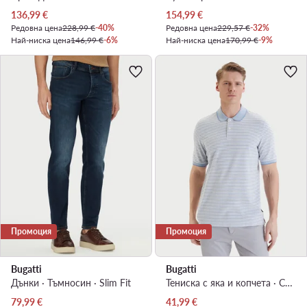
Актуална цена
Актуална цена
136,99
€
154,99
€
Редовна цена
228,99 €
-40%
Редовна цена
229,57 €
-32%
Най-ниска цена
146,99 €
-6%
Най-ниска цена
170,99 €
-9%
Промоция
Промоция
Bugatti
Bugatti
Дънки · Тъмносин · Slim Fit
Тениска с яка и копчета · Светлосин
Актуална цена
Актуална цена
79,99
€
41,99
€