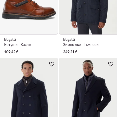
Bugatti
Bugatti
Ботуши · Кафяв
Зимно яке · Тъмносин
109,42
€
349,21
€