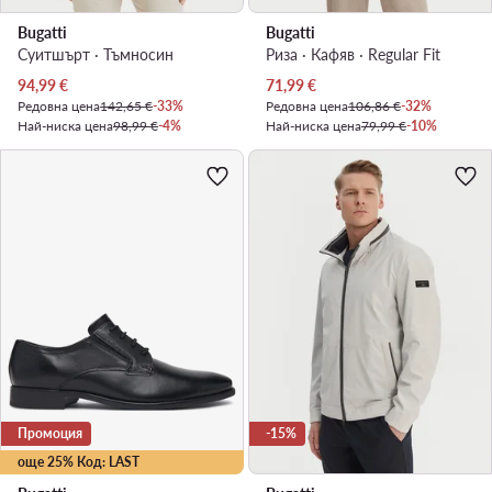
Bugatti
Bugatti
Суитшърт · Тъмносин
Риза · Кафяв · Regular Fit
Актуална цена
Актуална цена
94,99
€
71,99
€
Редовна цена
142,65 €
-33%
Редовна цена
106,86 €
-32%
Най-ниска цена
98,99 €
-4%
Най-ниска цена
79,99 €
-10%
Промоция
-15%
още 25% Код: LAST