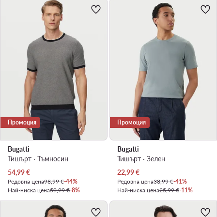
Промоция
Промоция
Bugatti
Bugatti
Тишърт · Тъмносин
Тишърт · Зелен
Актуална цена
Актуална цена
54,99
€
22,99
€
Редовна цена
98,99 €
-44%
Редовна цена
38,99 €
-41%
Най-ниска цена
59,99 €
-8%
Най-ниска цена
25,99 €
-11%