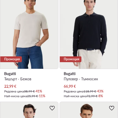
Промоция
Промоция
Bugatti
Bugatti
Тишърт · Бежов
Пуловер · Тъмносин
Актуална цена
Актуална цена
22,99
€
66,99
€
Редовна цена
38,99 €
-41%
Редовна цена
118,99 €
-43%
Най-ниска цена
25,99 €
-11%
Най-ниска цена
72,99 €
-8%