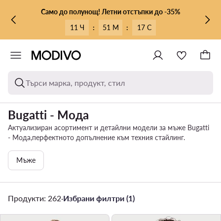
КЪМ ОСНОВНОТО СЪДЪРЖАНИЕ
КЪМ ТЪРСЕНЕ
Само до полунощ! Летни отстъпки до -35%
11 Ч
:
51 М
:
15 С
Търси марка, продукт, стил
Bugatti - Мода
Актуализиран асортимент и детайлни модели за мъже Bugatti
- Мода,перфектното допълнение към техния стайлинг.
Мъже
Продукти: 262
·
Избрани филтри (1)