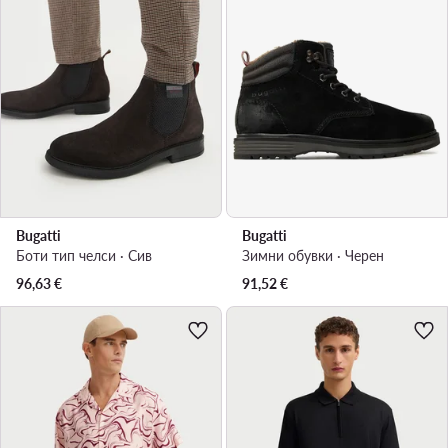
Bugatti
Bugatti
Боти тип челси · Сив
Зимни обувки · Черен
96,63
€
91,52
€