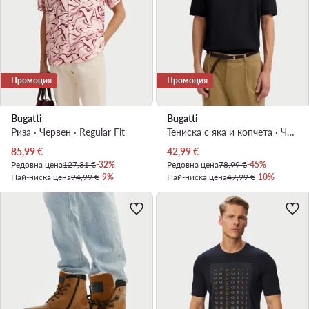
Промоция
Промоция
Bugatti
Bugatti
Риза · Червен · Regular Fit
Тениска с яка и копчета · Черен
Актуална цена
Актуална цена
85,99
€
42,99
€
Редовна цена
127,31 €
-32%
Редовна цена
78,99 €
-45%
Най-ниска цена
94,99 €
-9%
Най-ниска цена
47,99 €
-10%