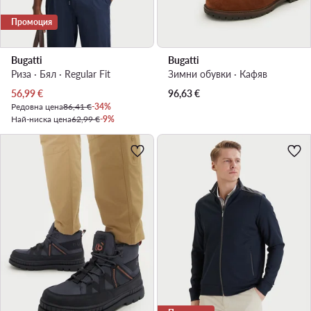
Промоция
Bugatti
Bugatti
Риза · Бял · Regular Fit
Зимни обувки · Кафяв
Актуална цена
56,99
€
96,63
€
Редовна цена
86,41 €
-34%
Най-ниска цена
62,99 €
-9%