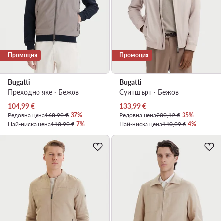
Промоция
Промоция
Bugatti
Bugatti
Преходно яке · Бежов
Суитшърт · Бежов
Актуална цена
Актуална цена
104,99
€
133,99
€
Редовна цена
168,99 €
-37%
Редовна цена
209,12 €
-35%
Най-ниска цена
113,99 €
-7%
Най-ниска цена
140,99 €
-4%