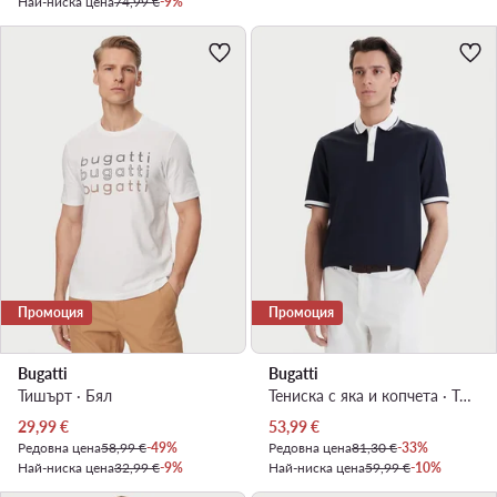
Най-ниска цена
74,99 €
-9%
Промоция
Промоция
Bugatti
Bugatti
Тишърт · Бял
Тениска с яка и копчета · Тъмносин
Актуална цена
Актуална цена
29,99
€
53,99
€
Редовна цена
58,99 €
-49%
Редовна цена
81,30 €
-33%
Най-ниска цена
32,99 €
-9%
Най-ниска цена
59,99 €
-10%