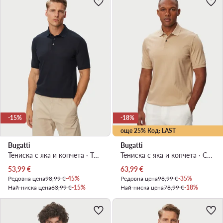
-15%
-18%
още 25% Код: LAST
Bugatti
Bugatti
Тениска с яка и копчета · Тъмносин
Тениска с яка и копчета · Светлокафяв
Актуална цена
Актуална цена
53,99
€
63,99
€
Редовна цена
98,99 €
-45%
Редовна цена
98,99 €
-35%
Най-ниска цена
63,99 €
-15%
Най-ниска цена
78,99 €
-18%