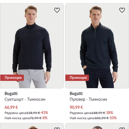
Промоция
Промоция
Bugatti
Bugatti
Суитшърт · Тъмносин
Пуловер · Тъмносин
Актуална цена
Актуална цена
66,99
€
90,99
€
Редовна цена
118,99 €
-43%
Редовна цена
148,99 €
-38%
Най-ниска цена
72,99 €
-8%
Най-ниска цена
101,99 €
-10%