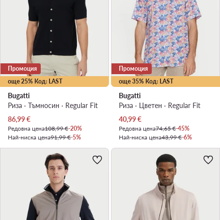
Промоция
Промоция
още 25% Код: LAST
още 35% Код: LAST
Bugatti
Bugatti
Риза · Тъмносин · Regular Fit
Риза · Цветен · Regular Fit
Актуална цена
Актуална цена
86,99
€
40,99
€
Редовна цена
108,99 €
-20%
Редовна цена
74,65 €
-45%
Най-ниска цена
91,99 €
-5%
Най-ниска цена
43,99 €
-6%