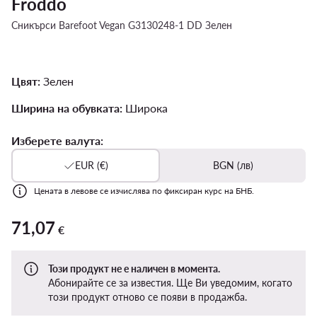
Froddo
Сникърси Barefoot Vegan G3130248-1 DD Зелен
Цвят:
Зелен
Ширина на обувката:
Широка
Изберете валута:
EUR (€)
BGN (лв)
Цената в левове се изчислява по фиксиран курс на БНБ.
71,07
71,07 €
€
Този продукт не е наличен в момента.
Абонирайте се за известия. Ще Ви уведомим, когато
този продукт отново се появи в продажба.