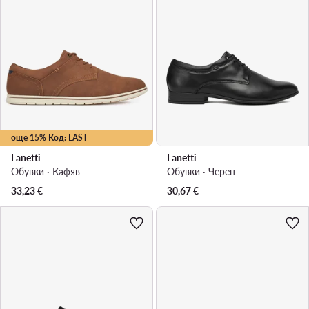
още 15% Код: LAST
Lanetti
Lanetti
Обувки · Кафяв
Обувки · Черен
33,23
€
30,67
€