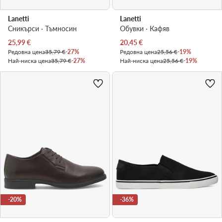
Lanetti
Lanetti
Сникърси · Тъмносин
Обувки · Кафяв
Актуална цена
Актуална цена
25,99
€
20,45
€
Редовна цена
35,79 €
-27%
Редовна цена
25,56 €
-19%
Най-ниска цена
35,79 €
-27%
Най-ниска цена
25,56 €
-19%
-20%
-36%