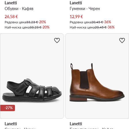
Lanetti
Lanetti
Обувки · Кафяв
Гуменки · Черен
Актуална цена
Актуална цена
26,58
€
12,99
€
Редовна цена
33,23 €
-20%
Редовна цена
20,45 €
-36%
Най-ниска цена
33,23 €
-20%
Най-ниска цена
20,45 €
-36%
-27%
Lanetti
Lanetti