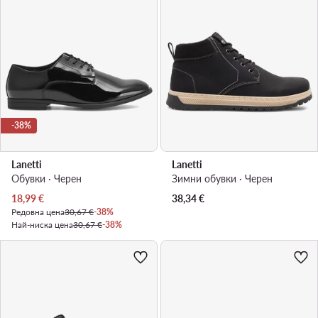
-38%
Lanetti
Lanetti
Обувки · Черен
Зимни обувки · Черен
Актуална цена
18,99
€
38,34
€
Редовна цена
30,67 €
-38%
Най-ниска цена
30,67 €
-38%