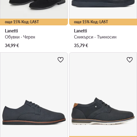
още 15% Код: LAST
още 15% Код: LAST
Lanetti
Lanetti
Обувки · Черен
Сникърси · Тъмносин
34,99
€
35,79
€