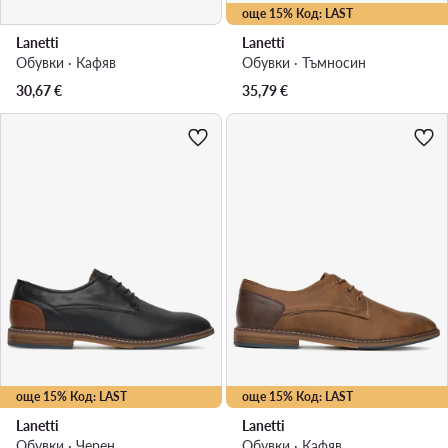
още 15% Код: LAST
Lanetti
Lanetti
Обувки · Кафяв
Обувки · Тъмносин
30,67
€
35,79
€
още 15% Код: LAST
още 15% Код: LAST
Lanetti
Lanetti
Обувки · Черен
Обувки · Кафяв