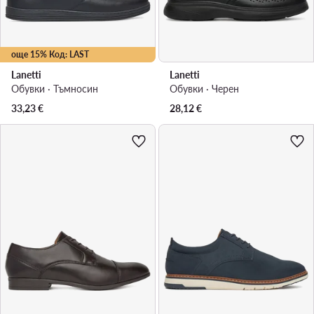
още 15% Код: LAST
Lanetti
Lanetti
Обувки · Тъмносин
Обувки · Черен
33,23
€
28,12
€