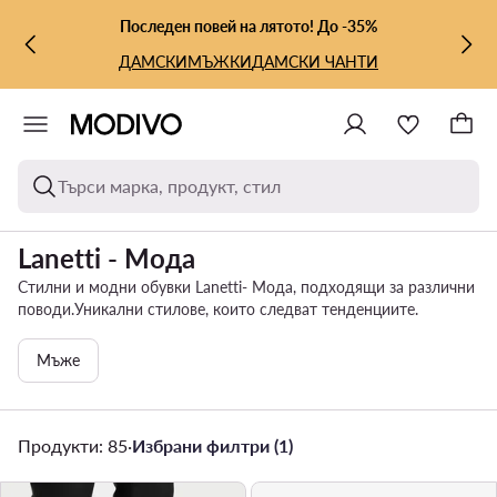
КЪМ ОСНОВНОТО СЪДЪРЖАНИЕ
КЪМ ТЪРСЕНЕ
Последен повей на лятото! До -35%
ДАМСКИ
МЪЖКИ
ДАМСКИ ЧАНТИ
Търси марка, продукт, стил
Lanetti - Мода
Стилни и модни обувки Lanetti- Мода, подходящи за различни
поводи.Уникални стилове, които следват тенденциите.
Мъже
Продукти: 85
·
Избрани филтри (1)