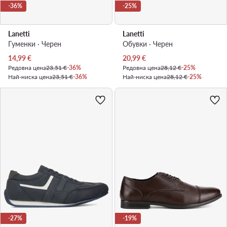
-36%
-25%
Lanetti
Lanetti
Гуменки · Черен
Обувки · Черен
Актуална цена
Актуална цена
14,99
€
20,99
€
Редовна цена
23,51 €
-36%
Редовна цена
28,12 €
-25%
Най-ниска цена
23,51 €
-36%
Най-ниска цена
28,12 €
-25%
-27%
-19%