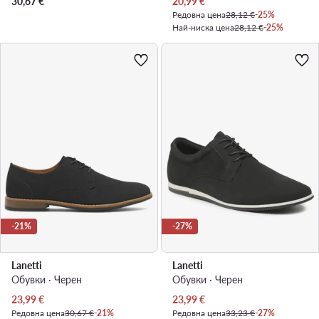
Актуална цена
30,67
€
20,99
€
Редовна цена
28,12 €
-25%
Най-ниска цена
28,12 €
-25%
-21%
-27%
Lanetti
Lanetti
Обувки · Черен
Обувки · Черен
Актуална цена
Актуална цена
23,99
€
23,99
€
Редовна цена
30,67 €
-21%
Редовна цена
33,23 €
-27%