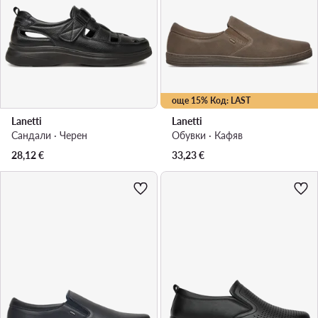
още 15% Код: LAST
Lanetti
Lanetti
Сандали · Черен
Обувки · Кафяв
28,12
€
33,23
€