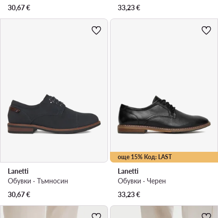
30,67
€
33,23
€
още 15% Код: LAST
Lanetti
Lanetti
Обувки · Тъмносин
Обувки · Черен
30,67
€
33,23
€