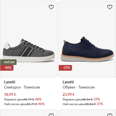
weCare
-46%
-37%
Lanetti
Lanetti
Сникърси · Тъмносин
Обувки · Тъмносин
Актуална цена
Актуална цена
18,99
€
23,99
€
Редовна цена
35,79 €
-46%
Редовна цена
38,34 €
-37%
Най-ниска цена
35,79 €
-46%
Най-ниска цена
38,34 €
-37%