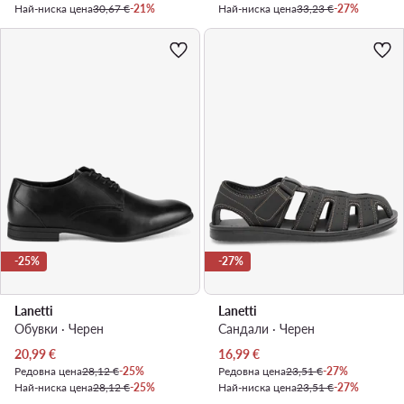
Най-ниска цена
30,67 €
-21%
Най-ниска цена
33,23 €
-27%
-25%
-27%
Lanetti
Lanetti
Обувки · Черен
Сандали · Черен
Актуална цена
Актуална цена
20,99
€
16,99
€
Редовна цена
28,12 €
-25%
Редовна цена
23,51 €
-27%
Най-ниска цена
28,12 €
-25%
Най-ниска цена
23,51 €
-27%