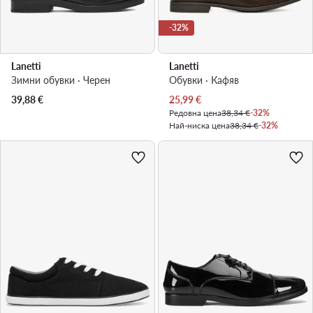
-32%
Lanetti
Lanetti
Зимни обувки · Черен
Обувки · Кафяв
Актуална цена
39,88
€
25,99
€
Редовна цена
38,34 €
-32%
Най-ниска цена
38,34 €
-32%