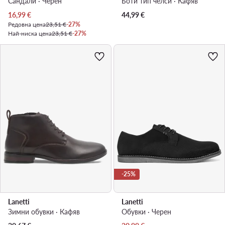
Сандали · Черен
Боти тип челси · Кафяв
Актуална цена
16,99
€
44,99
€
Редовна цена
23,51 €
-27%
Най-ниска цена
23,51 €
-27%
-25%
Lanetti
Lanetti
Зимни обувки · Кафяв
Обувки · Черен