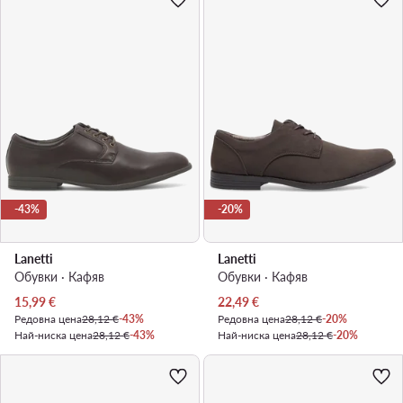
-43%
-20%
Lanetti
Lanetti
Обувки · Кафяв
Обувки · Кафяв
Актуална цена
Актуална цена
15,99
€
22,49
€
Редовна цена
28,12 €
-43%
Редовна цена
28,12 €
-20%
Най-ниска цена
28,12 €
-43%
Най-ниска цена
28,12 €
-20%