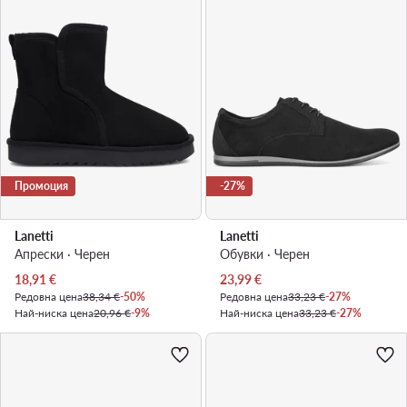
Промоция
-27%
Lanetti
Lanetti
Апрески · Черен
Обувки · Черен
Актуална цена
Актуална цена
18,91
€
23,99
€
Редовна цена
38,34 €
-50%
Редовна цена
33,23 €
-27%
Най-ниска цена
20,96 €
-9%
Най-ниска цена
33,23 €
-27%