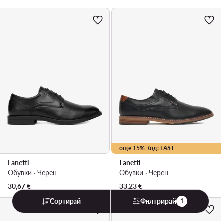
още 15% Код: LAST
Lanetti
Lanetti
Обувки · Черен
Обувки · Черен
30,67
€
33,23
€
Сортирай
Филтрирай
1