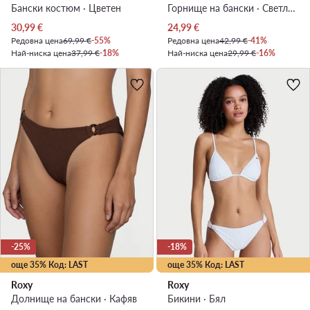
Бански костюм · Цветен
Горнище на бански · Светлосин
Актуална цена
Актуална цена
30,99
€
24,99
€
Редовна цена
69,99 €
-55%
Редовна цена
42,99 €
-41%
Най-ниска цена
37,99 €
-18%
Най-ниска цена
29,99 €
-16%
-25%
-18%
още 35% Код: LAST
още 35% Код: LAST
Roxy
Roxy
Долнище на бански · Кафяв
Бикини · Бял