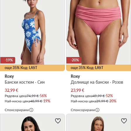
-19%
-20%
още 35% Код: LAST
още 35% Код: LAST
Roxy
Roxy
Бански костюм · Син
Долнище на бански · Розов
Актуална цена
Актуална цена
32,99
€
23,99
€
Редовна цена
74,99 €
-56%
Редовна цена
49,99 €
-52%
Най-ниска цена
40,99 €
-19%
Най-ниска цена
29,99 €
-20%
Спонсорирани
Спонсорирани