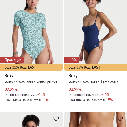
Промоция
-19%
още 35% Код: LAST
още 35% Код: LAST
Roxy
Roxy
Бански костюм · Електриков
Бански костюм · Тъмносин
Актуална цена
Актуална цена
37,99
€
32,99
€
Редовна цена
69,99 €
-45%
Редовна цена
74,99 €
-56%
Най-ниска цена
42,99 €
-11%
Най-ниска цена
40,99 €
-19%