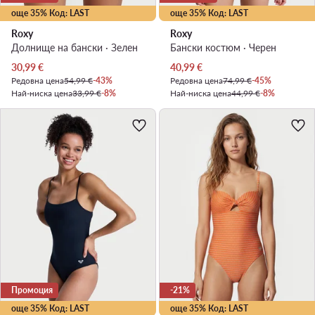
още 35% Код: LAST
още 35% Код: LAST
Roxy
Roxy
Долнище на бански · Зелен
Бански костюм · Черен
Актуална цена
Актуална цена
30,99
€
40,99
€
Редовна цена
54,99 €
-43%
Редовна цена
74,99 €
-45%
Най-ниска цена
33,99 €
-8%
Най-ниска цена
44,99 €
-8%
Промоция
-21%
още 35% Код: LAST
още 35% Код: LAST