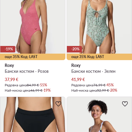
-19%
-20%
още 35% Код: LAST
още 35% Код: LAST
Roxy
Roxy
Бански костюм · Розов
Бански костюм · Зелен
Актуална цена
Актуална цена
37,99
€
41,99
€
Редовна цена
84,99 €
-55%
Редовна цена
76,99 €
-45%
Най-ниска цена
46,99 €
-19%
Най-ниска цена
52,99 €
-20%