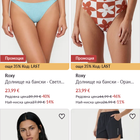
Промоция
Промоция
още 35% Код: LAST
още 35% Код: LAST
Roxy
Roxy
Долнище на бански · Светлосин
Долнище на бански · Оранжев
Актуална цена
Актуална цена
23,99
€
23,99
€
Редовна цена
39,99 €
-40%
Редовна цена
44,99 €
-46%
Най-ниска цена
27,99 €
-14%
Най-ниска цена
26,99 €
-11%