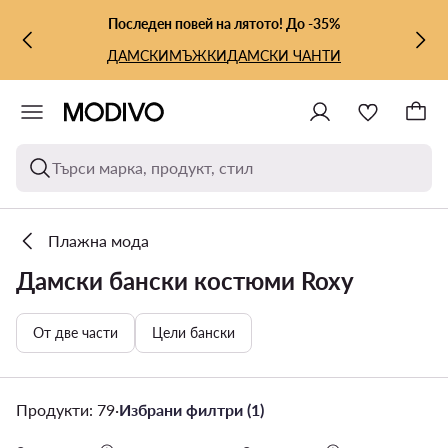
КЪМ ОСНОВНОТО СЪДЪРЖАНИЕ
КЪМ ТЪРСЕНЕ
Последен повей на лятото! До -35%
ДАМСКИ
МЪЖКИ
ДАМСКИ ЧАНТИ
Търси марка, продукт, стил
Плажна мода
Дамски бански костюми Roxy
От две части
Цели бански
Продукти: 79
·
Избрани филтри (1)