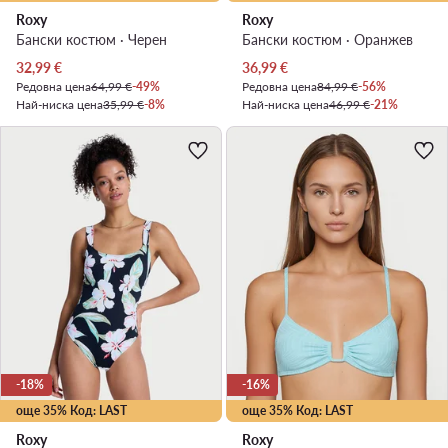
Roxy
Roxy
Бански костюм · Черен
Бански костюм · Оранжев
Актуална цена
Актуална цена
32,99
€
36,99
€
Редовна цена
64,99 €
-49%
Редовна цена
84,99 €
-56%
Най-ниска цена
35,99 €
-8%
Най-ниска цена
46,99 €
-21%
-18%
-16%
още 35% Код: LAST
още 35% Код: LAST
Roxy
Roxy