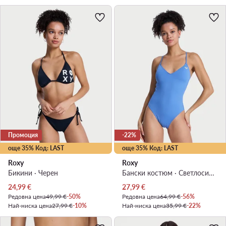
Промоция
-22%
още 35% Код: LAST
още 35% Код: LAST
Roxy
Roxy
Бикини · Черен
Бански костюм · Светлосиньо
Актуална цена
Актуална цена
24,99
€
27,99
€
Редовна цена
49,99 €
-50%
Редовна цена
64,99 €
-56%
Най-ниска цена
27,99 €
-10%
Най-ниска цена
35,99 €
-22%