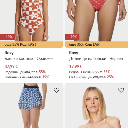
-19%
-25%
още 35% Код: LAST
още 35% Код: LAST
Roxy
Roxy
Бански костюм · Оранжев
Долнище на бански · Червен
Актуална цена
Актуална цена
37,99
€
17,99
€
Редовна цена
84,99 €
-55%
Редовна цена
39,99 €
-55%
Най-ниска цена
46,99 €
-19%
Най-ниска цена
23,99 €
-25%