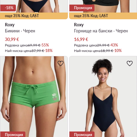
-18%
Промоция
още 35% Код: LAST
още 35% Код: LAST
Roxy
Roxy
Бикини · Черен
Горнище на бански · Черен
Актуална цена
Актуална цена
30,99
€
16,99
€
Редовна цена
69,99 €
-55%
Редовна цена
29,99 €
-43%
Най-ниска цена
37,99 €
-18%
Най-ниска цена
18,99 €
-10%
Промоция
Промоция