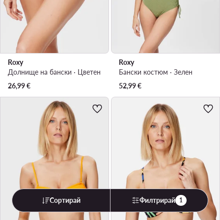
Roxy
Roxy
Долнище на бански · Цветен
Бански костюм · Зелен
26,99
€
52,99
€
Сортирай
Филтрирай
1