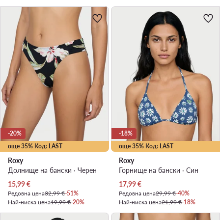
-20%
-18%
още 35% Код: LAST
още 35% Код: LAST
Roxy
Roxy
Долнище на бански · Черен
Горнище на бански · Син
Актуална цена
Актуална цена
15,99
€
17,99
€
Редовна цена
32,99 €
-51%
Редовна цена
29,99 €
-40%
Най-ниска цена
19,99 €
-20%
Най-ниска цена
21,99 €
-18%