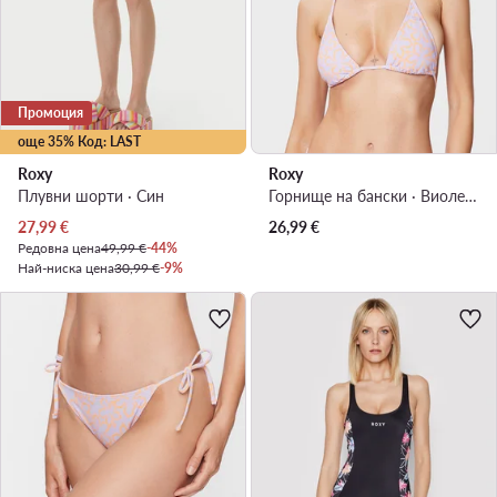
Промоция
още 35% Код: LAST
Roxy
Roxy
Плувни шорти · Син
Горнище на бански · Виолетов
Актуална цена
27,99
€
26,99
€
Редовна цена
49,99 €
-44%
Най-ниска цена
30,99 €
-9%