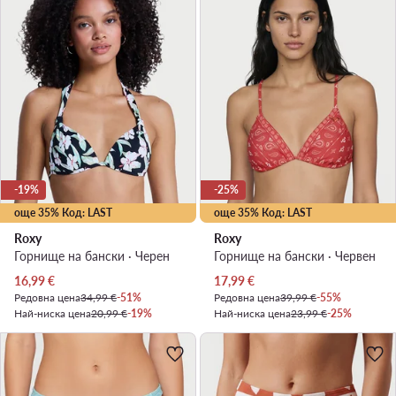
-19%
-25%
още 35% Код: LAST
още 35% Код: LAST
Roxy
Roxy
Горнище на бански · Черен
Горнище на бански · Червен
Актуална цена
Актуална цена
16,99
€
17,99
€
Редовна цена
34,99 €
-51%
Редовна цена
39,99 €
-55%
Най-ниска цена
20,99 €
-19%
Най-ниска цена
23,99 €
-25%