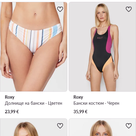
Roxy
Roxy
Долнище на бански · Цветен
Бански костюм · Черен
23,99
€
35,99
€