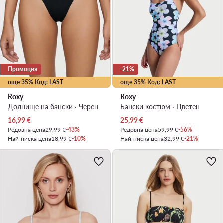
Промоция
-21%
още 35% Код: LAST
още 35% Код: LAST
Roxy
Roxy
Долнище на бански · Черен
Бански костюм · Цветен
Актуална цена
Актуална цена
16,99
€
25,99
€
Редовна цена
29,99 €
-43%
Редовна цена
59,99 €
-56%
Най-ниска цена
18,99 €
-10%
Най-ниска цена
32,99 €
-21%