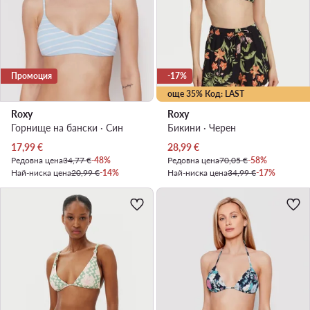
Промоция
-17%
още 35% Код: LAST
Roxy
Roxy
Горнище на бански · Син
Бикини · Черен
Актуална цена
Актуална цена
17,99
€
28,99
€
Редовна цена
34,77 €
-48%
Редовна цена
70,05 €
-58%
Най-ниска цена
20,99 €
-14%
Най-ниска цена
34,99 €
-17%