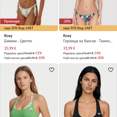
Промоция
-20%
още 35% Код: LAST
още 35% Код: LAST
Roxy
Roxy
Бикини · Цветен
Горнище на бански · Тъмносин
Актуална цена
Актуална цена
35,99
€
31,99
€
Редовна цена
74,65 €
-51%
Редовна цена
71,07 €
-54%
Най-ниска цена
39,99 €
-10%
Най-ниска цена
39,99 €
-20%