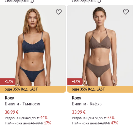
Спонсорирани
Спонсорирани
-17%
-47%
още 35% Код: LAST
още 35% Код: LAST
Roxy
Roxy
Бикини · Тъмносин
Бикини · Кафяв
Актуална цена
Актуална цена
38,99
€
33,99
€
Редовна цена
69,99 €
-44%
Редовна цена
76,99 €
-55%
Най-ниска цена
46,99 €
-17%
Най-ниска цена
64,99 €
-47%