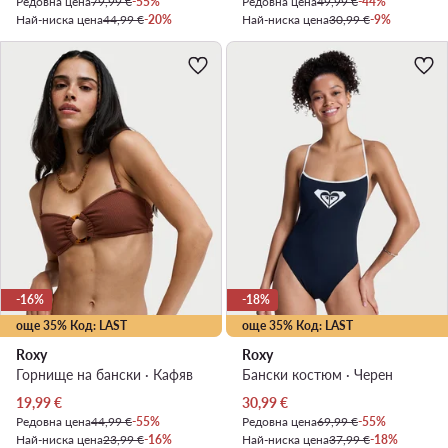
Редовна цена
79,99 €
-55%
Редовна цена
49,99 €
-44%
Най-ниска цена
44,99 €
-20%
Най-ниска цена
30,99 €
-9%
-16%
-18%
още 35% Код: LAST
още 35% Код: LAST
Roxy
Roxy
Горнище на бански · Кафяв
Бански костюм · Черен
Актуална цена
Актуална цена
19,99
€
30,99
€
Редовна цена
44,99 €
-55%
Редовна цена
69,99 €
-55%
Най-ниска цена
23,99 €
-16%
Най-ниска цена
37,99 €
-18%