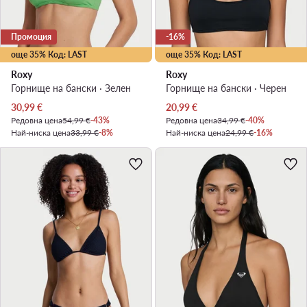
Промоция
-16%
още 35% Код: LAST
още 35% Код: LAST
Roxy
Roxy
Горнище на бански · Зелен
Горнище на бански · Черен
Актуална цена
Актуална цена
30,99
€
20,99
€
Редовна цена
54,99 €
-43%
Редовна цена
34,99 €
-40%
Най-ниска цена
33,99 €
-8%
Най-ниска цена
24,99 €
-16%