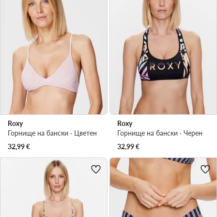
Roxy
Roxy
Горнище на бански · Цветен
Горнище на бански · Черен
32,99
€
32,99
€