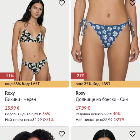
-21%
-21%
още 35% Код: LAST
още 35% Код: LAST
Roxy
Roxy
Бикини · Черен
Долнище на бански · Син
Актуална цена
Актуална цена
25,99
€
17,99
€
Редовна цена
59,99 €
-56%
Редовна цена
29,99 €
-40%
Най-ниска цена
32,99 €
-21%
Най-ниска цена
22,99 €
-21%