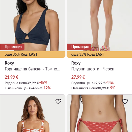
Промоция
Промоция
още 35% Код: LAST
още 35% Код: LAST
Roxy
Roxy
Горнище на бански · Тъмносин
Плувни шорти · Черен
Актуална цена
Актуална цена
21,99
€
27,99
€
Редовна цена
39,99 €
-45%
Редовна цена
49,99 €
-44%
Най-ниска цена
24,99 €
-12%
Най-ниска цена
30,99 €
-9%