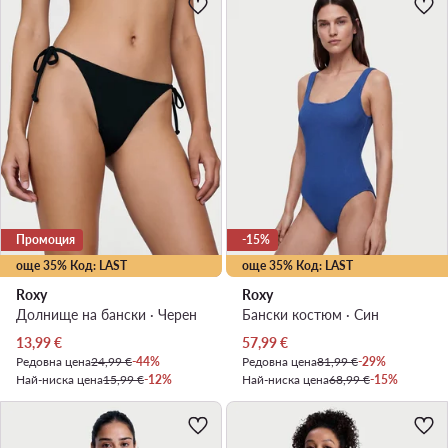
Промоция
-15%
още 35% Код: LAST
още 35% Код: LAST
Roxy
Roxy
Долнище на бански · Черен
Бански костюм · Син
Актуална цена
Актуална цена
13,99
€
57,99
€
Редовна цена
24,99 €
-44%
Редовна цена
81,99 €
-29%
Най-ниска цена
15,99 €
-12%
Най-ниска цена
68,99 €
-15%