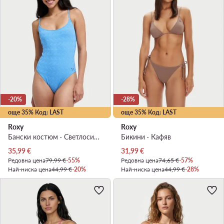
-20%
-28%
още 35% Код: LAST
още 35% Код: LAST
Roxy
Roxy
Бански костюм · Светлосиньо
Бикини · Кафяв
Актуална цена
Актуална цена
35,99
€
31,99
€
Редовна цена
79,99 €
-55%
Редовна цена
74,65 €
-57%
Най-ниска цена
44,99 €
-20%
Най-ниска цена
44,99 €
-28%