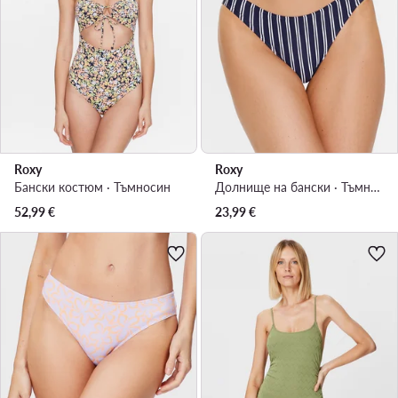
Roxy
Roxy
Бански костюм · Тъмносин
Долнище на бански · Тъмносин
52,99
€
23,99
€