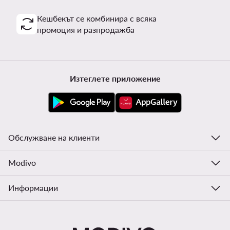
Harry Potter
Billabong
Покажете повече марки
Един клуб, предимства на много места.
Промоции само за членовете на клуба, удължен
срок за връщане и много повече. Отключете
MODIVOclub GOLD и получавайте възстановяване
на средства при всяка покупка!
Използвайте MODIVOclub
Научете повече