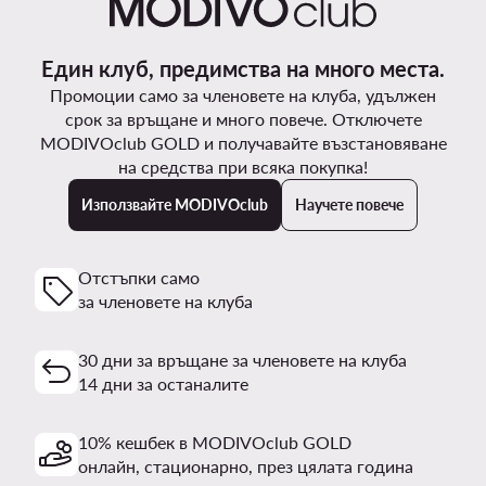
Други клиенти са търсили също
Деца Froddo
Детски обувки Froddo
Обувки за момич
Дамски бански костюми Roxy
Мъжки обувки adidas
Популярни марки от тази категория
Saucony
Primigi
Semi Line
Motivi
REPLAY
Paw Patrol
The North Face
Lanetti
DC Shoes
G-Star Raw