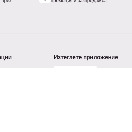
 през
промоция и разпродажба
ации
Изтеглете приложение
размери
родуктите
т на продуктите
ices Act (DSA)
агради