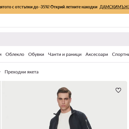
лятото с отстъпки до -35%! Открий летните находки
ДАМСКИ
МЪЖ
и
Облекло
Обувки
Чанти и раници
Аксесоари
Спортн
Преходни якета