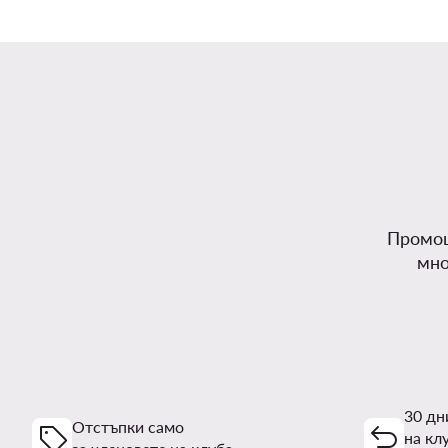
Промоц
мно
30 дн
Отстъпки само
на кл