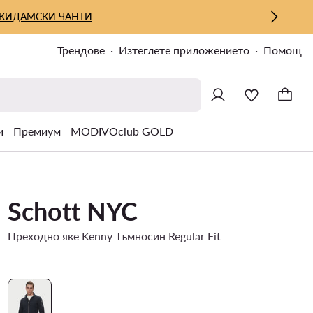
КИ
ДАМСКИ ЧАНТИ
Трендове
Изтеглете приложението
Помощ
и
Премиум
MODIVOclub GOLD
Schott NYC
Преходно яке Kenny Тъмносин Regular Fit