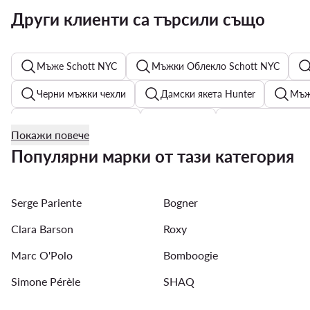
Други клиенти са търсили също
Мъже Schott NYC
Мъжки Облекло Schott NYC
Черни мъжки чехли
Дамски якета Hunter
Мъж
Дамски обувки Pinko
Костюми
Дамски обувки 
Покажи повече
Мъжки обувки New Balance
Цели бански костюми д
Популярни марки от тази категория
Мъжки обувки Guess
Мъжки Портфейли
Дамс
Serge Pariente
Bogner
Дамски обеци
Мъжки часовници Fossil
Clara Barson
Roxy
Marc O'Polo
Bomboogie
Simone Pérèle
SHAQ