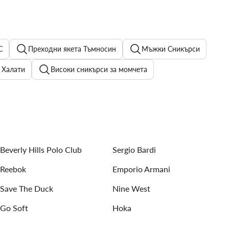
C
Преходни якета Тъмносин
Мъжки Сникърси
 Халати
Високи сникърси за момчета
ъжки Панталони - G-Star Raw
Детски палта
и - Материал: Кашмир
Мъжки потници
Beverly Hills Polo Club
Sergio Bardi
Reebok
Emporio Armani
Save The Duck
Nine West
Go Soft
Hoka