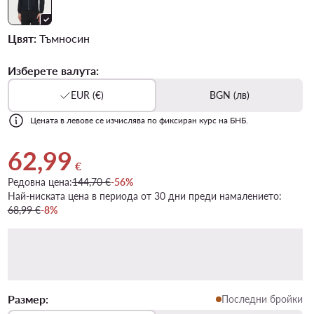
Цвят:
Тъмносин
Изберете валута:
EUR (€)
BGN (лв)
Цената в левове се изчислява по фиксиран курс на БНБ.
62,99
Актуална цена 62,99 €
€
Редовна цена:
144,70 €
-56%
Най-ниската цена в периода от 30 дни преди намалението:
68,99 €
-8%
Размер:
Последни бройки