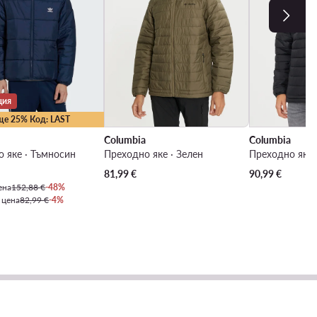
ция
ще 25% Код: LAST
Columbia
Columbia
 яке · Тъмносин
Преходно яке · Зелен
Преходно яке 
 цена
81,99
€
90,99
€
ена
152,88 €
-48%
 цена
82,99 €
-4%