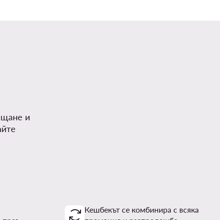
.
ъщане и
айте
Кешбекът се комбинира с всяка