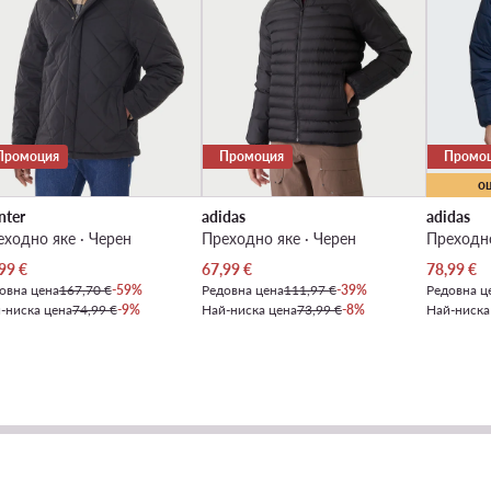
Промоция
Промоция
Промо
о
nter
adidas
adidas
ходно яке · Черен
Преходно яке · Черен
Преходно
уална цена
Актуална цена
Актуална
99
€
67,99
€
78,99
€
овна цена
167,70 €
-59%
Редовна цена
111,97 €
-39%
Редовна ц
-ниска цена
74,99 €
-9%
Най-ниска цена
73,99 €
-8%
Най-ниска