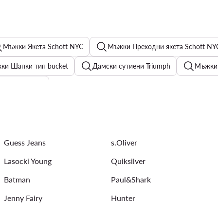
Мъжки Якета Schott NYC
Мъжки Преходни якета Schott NY
ки Шапки тип bucket
Дамски сутиени Triumph
Мъжки
Karl Lagerfeld
амски
Мъжки Якета - G-Star Raw
За през рамо
М
ки Чизми
Дамско бельо Juicy Couture
Дамски пуловер
Guess Jeans
s.Oliver
Lasocki Young
Quiksilver
Batman
Paul&Shark
Jenny Fairy
Hunter