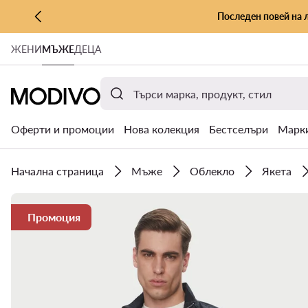
Последен повей на 
КЪМ ОСНОВНОТО СЪДЪРЖАНИЕ
ЖЕНИ
МЪЖЕ
ДЕЦА
КЪМ ТЪРСЕНЕ
Оферти и промоции
Нова колекция
Бестселъри
Марк
Начална страница
Мъже
Облекло
Якета
Промоция