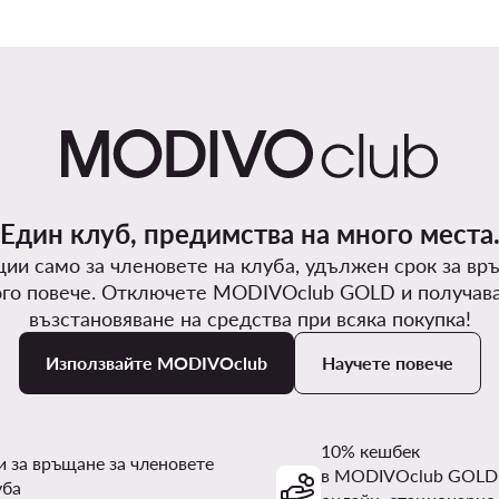
Един клуб, предимства на много места
ии само за членовете на клуба, удължен срок за вр
го повече. Отключете MODIVOclub GOLD и получав
възстановяване на средства при всяка покупка!
Използвайте MODIVOclub
Научете повече
10% кешбек
и за връщане за членовете
в MODIVOclub GOLD
уба