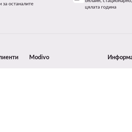
онлайн, стационарно,
и за останалите
цялата година
лиенти
Modivo
Информ
авка
За нас
Таблица с 
Данни за фирмата и банкова
Грижа за п
сметка
Безопаснос
Група MODIVO
ка
Digital Serv
Блог
Отзиви и н
MODIVO Advertising Services