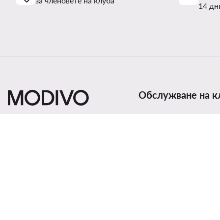
за членовете на клуба
14 дн
Обслужване на к
Начини и цени за дост
Връщане на продукти
Статус на поръчка
Смени държавата:
България (BG)
Проследяване на прат
Начини на плащане
Рекламации