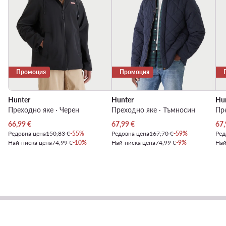
Промоция
Промоция
Hunter
Hunter
Hu
Преходно яке · Черен
Преходно яке · Тъмносин
Пре
Актуална цена
Актуална цена
Акт
66,99
€
67,99
€
67,
Редовна цена
150,83 €
-55%
Редовна цена
167,70 €
-59%
Ред
Най-ниска цена
74,99 €
-10%
Най-ниска цена
74,99 €
-9%
Най