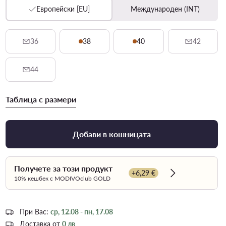
Европейски [EU]
Международен (INT)
36
38
40
42
44
Таблица с размери
Добави в кошницата
Получете за този продукт
+6,29 €
Dowiedz się wi
10% кешбек с MODIVOclub GOLD
При Вас:
ср, 12.08 - пн, 17.08
Доставка от
0 лв