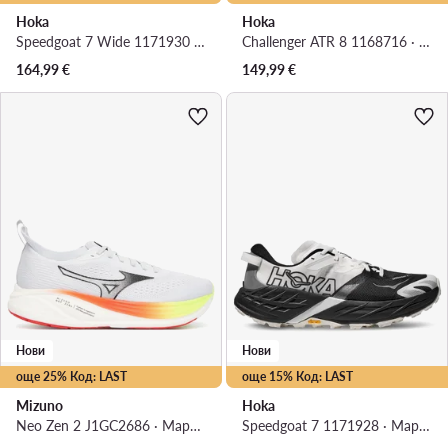
Hoka
Hoka
Speedgoat 7 Wide 1171930 · Маратонки за бягане
Challenger ATR 8 1168716 · Маратонки за бягане
164,99
€
149,99
€
Нови
Нови
още 25% Код: LAST
още 15% Код: LAST
Mizuno
Hoka
Neo Zen 2 J1GC2686 · Маратонки за бягане
Speedgoat 7 1171928 · Маратонки за бягане