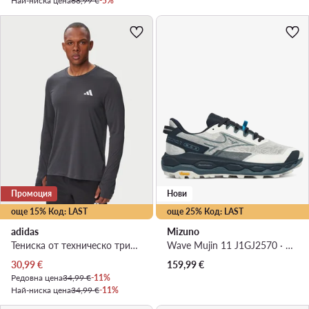
Най-ниска цена
68,99 €
-5%
Промоция
Нови
още 15% Код: LAST
още 25% Код: LAST
adidas
Mizuno
Тениска от техническо трико · Тъмносив
Wave Mujin 11 J1GJ2570 · Маратонки за бягане
Актуална цена
30,99
€
159,99
€
Редовна цена
34,99 €
-11%
Най-ниска цена
34,99 €
-11%