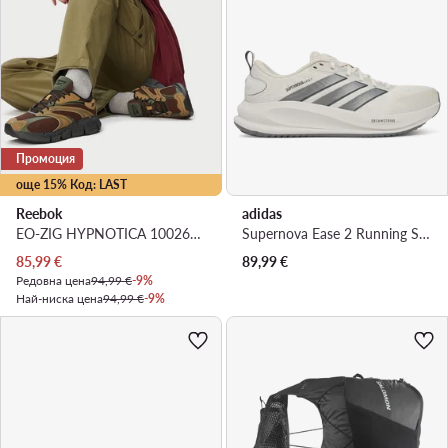
Промоция
още 15% Код: LAST
Reebok
adidas
EO-ZIG HYPNOTICA 100263343 · Маратонки за бягане
Supernova Ease 2 Running Shoes KJ1829 · Маратонки за бягане
Актуална цена
85,99
€
89,99
€
Редовна цена
94,99 €
-9%
Най-ниска цена
94,99 €
-9%