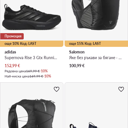
Промоция
още 10% Код: LAST
още 15% Код: LAST
adidas
Salomon
Supernova Rise 3 Gtx Running Shoes KI3134 · Маратонки за бягане
Яке без ръкави за бягане · Черен
Актуална цена
152,99
€
100,99
€
Редовна цена
169,99 €
-10%
Най-ниска цена
169,99 €
-10%