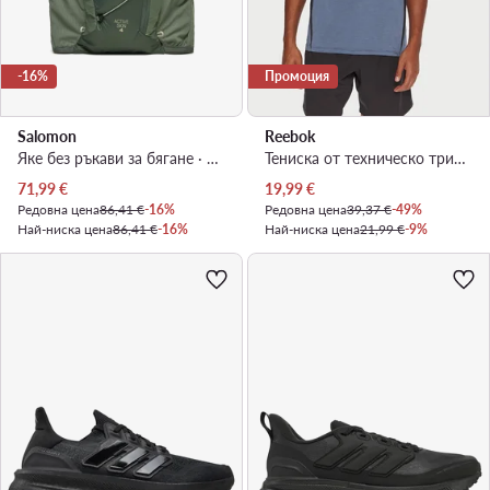
-16%
Промоция
Salomon
Reebok
Яке без ръкави за бягане · Зелен
Тениска от техническо трико · Син
Актуална цена
Актуална цена
71,99
€
19,99
€
Редовна цена
86,41 €
-16%
Редовна цена
39,37 €
-49%
Най-ниска цена
86,41 €
-16%
Най-ниска цена
21,99 €
-9%