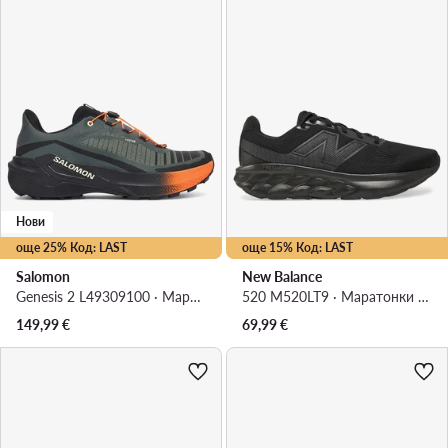
Нови
още 25% Код: LAST
още 15% Код: LAST
Salomon
New Balance
Genesis 2 L49309100 · Маратонки за бягане
520 M520LT9 · Маратонки за бягане
149,99
€
69,99
€