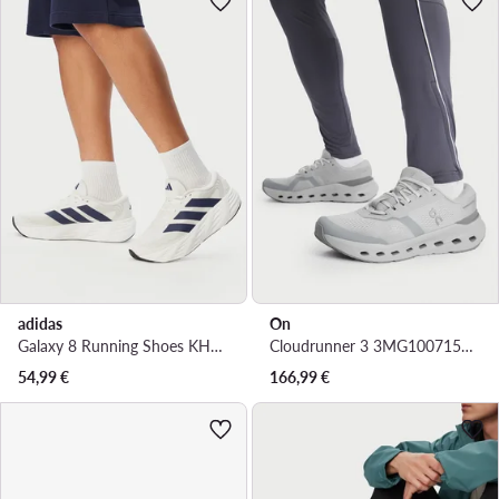
adidas
On
Galaxy 8 Running Shoes KH5609 · Маратонки за бягане
Cloudrunner 3 3MG10071536 · Маратонки за бягане
54,99
€
166,99
€