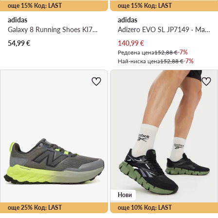
още 15% Код: LAST
още 15% Код: LAST
adidas
adidas
Galaxy 8 Running Shoes KI7980 · Маратонки за бягане
Adizero EVO SL JP7149 · Маратонки за бягане
Актуална цена
54,99
€
140,99
€
Редовна цена
152,88 €
-7%
Най-ниска цена
152,88 €
-7%
Нови
още 25% Код: LAST
още 10% Код: LAST