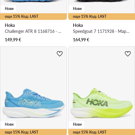
Нови
Нови
още 15% Код: LAST
още 15% Код: LAST
Hoka
Hoka
Challenger ATR 8 1168716 · Маратонки за бягане
Speedgoat 7 1171928 · Маратонки за бягане
149,99
€
164,99
€
Нови
Нови
още 15% Код: LAST
още 15% Код: LAST