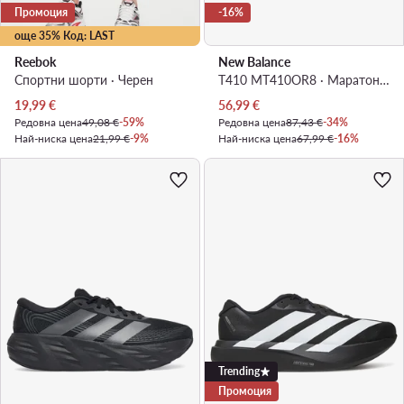
Промоция
-16%
още 35% Код: LAST
Reebok
New Balance
Спортни шорти · Черен
T410 MT410OR8 · Маратонки за бягане
Актуална цена
Актуална цена
19,99
€
56,99
€
Редовна цена
49,08 €
-59%
Редовна цена
87,43 €
-34%
Най-ниска цена
21,99 €
-9%
Най-ниска цена
67,99 €
-16%
Trending
Промоция