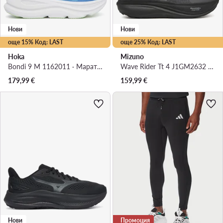
Нови
Нови
още 15% Код: LAST
още 25% Код: LAST
Hoka
Mizuno
Bondi 9 M 1162011 · Маратонки за бягане
Wave Rider Tt 4 J1GM2632 · Маратонки за бягане
179,99
€
159,99
€
Нови
Промоция