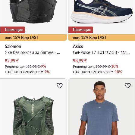
Промоция
Промоция
още 15% Код: LAST
още 15% Код: LAST
Salomon
Asics
Яке без ръкави за бягане · Черен
Gel-Pulse 17 1011C153 · Маратонки за бягане
Актуална цена
Актуална цена
82,99
€
98,99
€
Редовна цена
92,03 €
-9%
Редовна цена
109,99 €
-10%
Най-ниска цена
92,03 €
-9%
Най-ниска цена
109,99 €
-10%