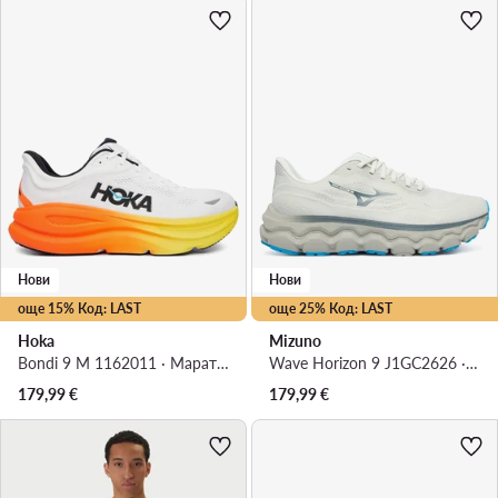
Нови
Нови
още 15% Код: LAST
още 25% Код: LAST
Hoka
Mizuno
Bondi 9 M 1162011 · Маратонки за бягане
Wave Horizon 9 J1GC2626 · Маратонки за бягане
179,99
€
179,99
€