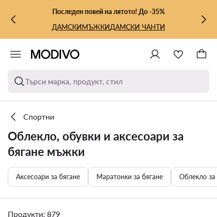
КЪМ ОСНОВНОТО СЪДЪРЖАНИЕ
КЪМ ТЪРСЕНЕ
Последен повей на лятото! До -35%
ДАМСКИ
МЪЖКИ
ДАМСКИ ЧАНТИ
Търси марка, продукт, стил
Спортни
Облекло, обувки и аксесоари за
бягане мъжки
Аксесоари за бягане
Маратонки за бягане
Облекло за
Продукти: 879