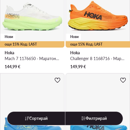
Нови
Нови
още 15% Код: LAST
още 15% Код: LAST
Hoka
Hoka
Mach 7 1176650 · Маратонки за бягане
Challenger 8 1168716 · Маратонки за бягане
144,99
€
149,99
€
Сортирай
Филтрирай