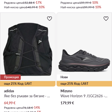
Редовна цена
152,88 €
-17%
Редовна цена
159,99 €
-10%
Най-ниска цена
140,99 €
-10%
Най-ниска цена
159,99 €
-10%
Промоция
Нови
още 25% Код: LAST
още 25% Код: LAST
adidas
Mizuno
Яке без ръкави за бягане · Черен
Wave Horizon 9 J1GC2626 · Маратонки за бягане
Актуална цена
64,99
€
179,99
€
Редовна цена
76,18 €
-14%