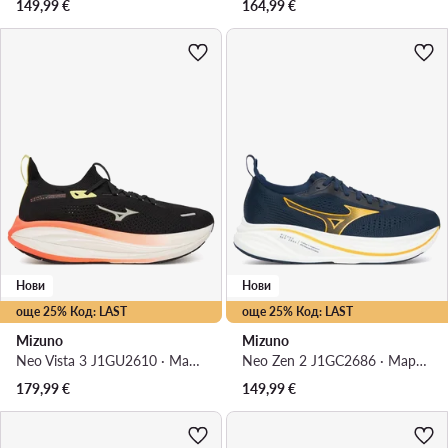
149,99
€
164,99
€
Нови
Нови
още 25% Код: LAST
още 25% Код: LAST
Mizuno
Mizuno
Neo Vista 3 J1GU2610 · Маратонки за бягане
Neo Zen 2 J1GC2686 · Маратонки за бягане
179,99
€
149,99
€