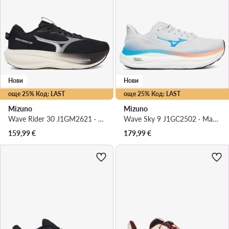
Нови
Нови
още 25% Код: LAST
още 25% Код: LAST
Mizuno
Mizuno
Wave Rider 30 J1GM2621 · Маратонки за бягане
Wave Sky 9 J1GC2502 · Маратонки за бягане
159,99
€
179,99
€