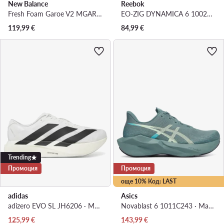
New Balance
Reebok
Fresh Foam Garoe V2 MGARO1PX · Маратонки за бягане
EO-ZIG DYNAMICA 6 100263919 · Маратонки за бягане
119,99
€
84,99
€
Trending
Промоция
Промоция
още 10% Код: LAST
adidas
Asics
adizero EVO SL JH6206 · Маратонки за бягане
Novablast 6 1011C243 · Маратонки за бягане
Актуална цена
Актуална цена
125,99
€
143,99
€