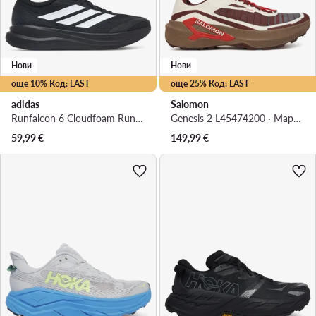
Нови
Нови
още 10% Код: LAST
още 25% Код: LAST
adidas
Salomon
Runfalcon 6 Cloudfoam Running Shoes IH9530 · Маратонки за бягане
Genesis 2 L45474200 · Маратонки за бягане
59,99
€
149,99
€