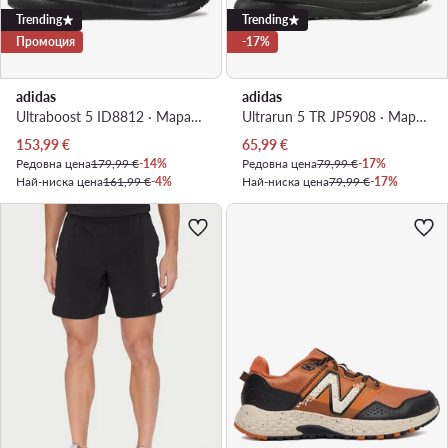
Trending
Trending
Промоция
-17%
adidas
adidas
Ultraboost 5 ID8812 · Маратонки за бягане
Ultrarun 5 TR JP5908 · Маратонки за бягане
Актуална цена
Актуална цена
153,99
€
65,99
€
Редовна цена
179,99 €
-14%
Редовна цена
79,99 €
-17%
Най-ниска цена
161,99 €
-4%
Най-ниска цена
79,99 €
-17%