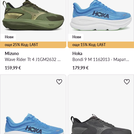
Нови
Нови
още 25% Код: LAST
още 15% Код: LAST
Mizuno
Hoka
Wave Rider Tt 4 J1GM2632 · Маратонки за бягане
Bondi 9 M 1162013 · Маратонки за бягане
159,99
€
179,99
€