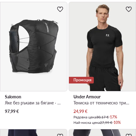
Промоция
Salomon
Under Armour
Яке без ръкави за бягане · Черен
Тениска от техническо трико · Черен
Актуална цена
97,99
€
24,99
€
Редовна цена
30,17 €
-17%
Най-ниска цена
27,99 €
-10%