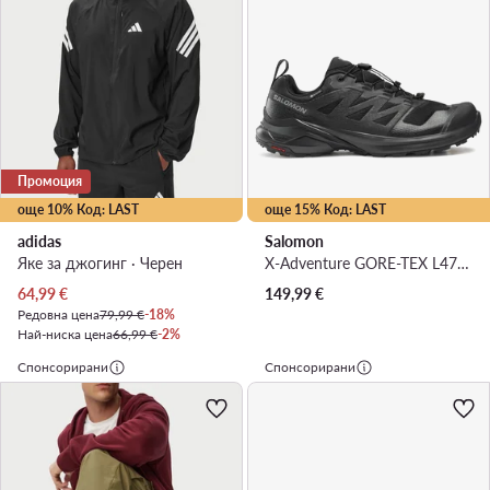
Промоция
още 10% Код: LAST
още 15% Код: LAST
adidas
Salomon
Яке за джогинг · Черен
X-Adventure GORE-TEX L47321100 · Маратонки за бягане
Актуална цена
64,99
€
149,99
€
Редовна цена
79,99 €
-18%
Най-ниска цена
66,99 €
-2%
Спонсорирани
Спонсорирани