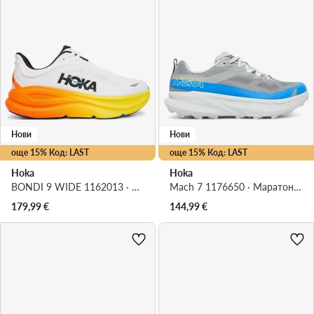
Нови
Нови
още 15% Код: LAST
още 15% Код: LAST
Hoka
Hoka
BONDI 9 WIDE 1162013 · Маратонки за бягане
Mach 7 1176650 · Маратонки за бягане
179,99
€
144,99
€