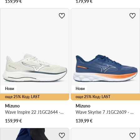
159,99
€
179,99
€
Нови
Нови
още 25% Код: LAST
още 25% Код: LAST
Mizuno
Mizuno
Wave Inspire 22 J1GC2644 · Маратонки за бягане
Wave Skyrise 7 J1GC2609 · Маратонки за бягане
159,99
€
139,99
€