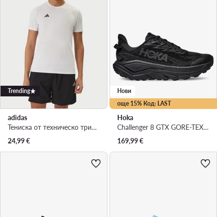
Trending
Нови
още 15% Код: LAST
adidas
Hoka
Тениска от техническо трико · Бял
Challenger 8 GTX GORE-TEX 1171958 · Маратонки за бягане
24,99
€
169,99
€