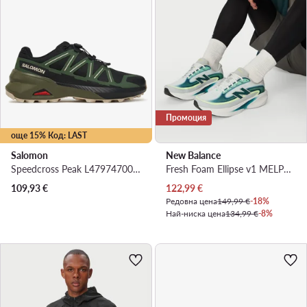
Промоция
още 15% Код: LAST
Salomon
New Balance
Speedcross Peak L47974700 · Маратонки за бягане
Fresh Foam Ellipse v1 MELPS4B2 · Маратонки за бягане
Актуална цена
109,93
€
122,99
€
Редовна цена
149,99 €
-18%
Най-ниска цена
134,99 €
-8%