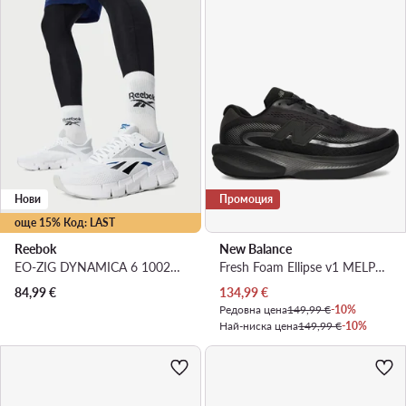
Нови
Промоция
още 15% Код: LAST
Reebok
New Balance
EO-ZIG DYNAMICA 6 100263918 · Маратонки за бягане
Fresh Foam Ellipse v1 MELPS21O · Маратонки за бягане
Актуална цена
84,99
€
134,99
€
Редовна цена
149,99 €
-10%
Най-ниска цена
149,99 €
-10%