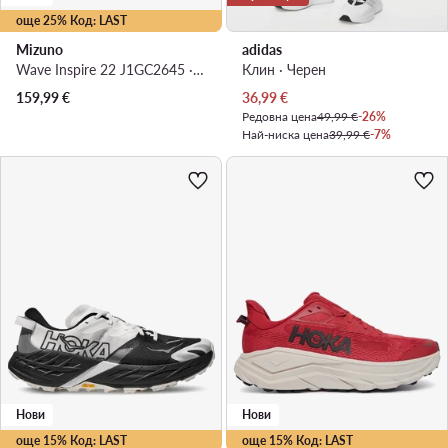
още 25% Код: LAST
Mizuno
adidas
Wave Inspire 22 J1GC2645 · Маратонки за бягане
Клин · Черен
Актуална цена
159,99
€
36,99
€
Редовна цена
49,99 €
-26%
Най-ниска цена
39,99 €
-7%
Нови
Нови
още 15% Код: LAST
още 15% Код: LAST