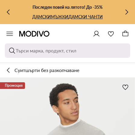
КЪМ ОСНОВНОТО СЪДЪРЖАНИЕ
КЪМ ТЪРСЕНЕ
Последен повей на лятото! До -35%
ДАМСКИ
МЪЖКИ
ДАМСКИ ЧАНТИ
Търси марка, продукт, стил
Суитшърти без разкопчаване
Промоция