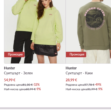
Промоция
Промоция
Hunter
Hunter
Суитшърт · Зелен
Суитшърт · Каки
Актуална цена
Актуална цена
54,99
€
28,99
€
Редовна цена
81,30 €
-32%
Редовна цена
57,78 €
-49%
Най-ниска цена
60,99 €
-9%
Най-ниска цена
31,99 €
-9%