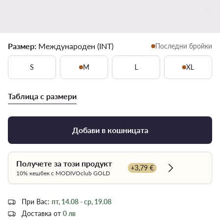
Размер:
Международен (INT)
Последни бройки
S
M
L
XL
Таблица с размери
Добави в кошницата
Получете за този продукт
+3,79 €
Dowiedz się wi
10% кешбек с MODIVOclub GOLD
При Вас:
пт, 14.08 - ср, 19.08
Доставка от
0 лв