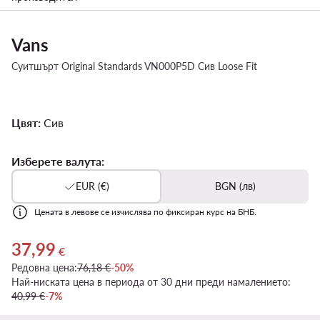
Vans
Суитшърт Original Standards VN000P5D Сив Loose Fit
Цвят:
Сив
Изберете валута:
EUR (€)
BGN (лв)
Цената в левове се изчислява по фиксиран курс на БНБ.
37,99
Актуална цена 37,99 €
€
Редовна цена:
76,18 €
-50%
Най-ниската цена в периода от 30 дни преди намалението:
40,99 €
-7%