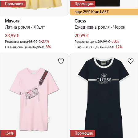
Промоция
Промоция
още 25% Код: LAST
Mayoral
Guess
Лятна рокля · Жълт
Ежедневна рокля · Черен
Актуална цена
Актуална цена
33,99
€
20,99
€
Редовна цена
46,99 €
-27%
Редовна цена
29,99 €
-30%
Най-ниска цена
36,99 €
-8%
Най-ниска цена
23,99 €
-12%
-34%
Промоция