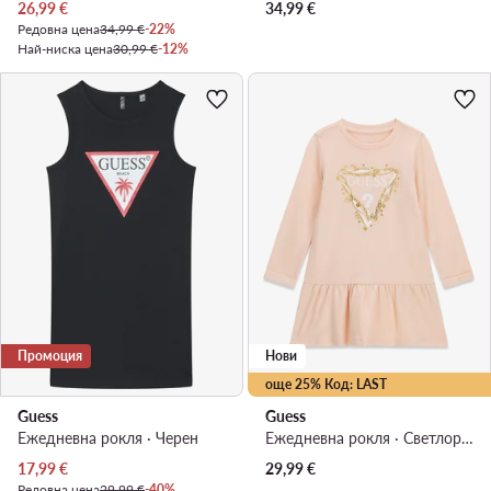
Актуална цена
26,99
€
34,99
€
Редовна цена
34,99 €
-22%
Най-ниска цена
30,99 €
-12%
Промоция
Нови
още 25% Код: LAST
Guess
Guess
Ежедневна рокля · Черен
Ежедневна рокля · Светлорозов
Актуална цена
17,99
€
29,99
€
Редовна цена
29,99 €
-40%