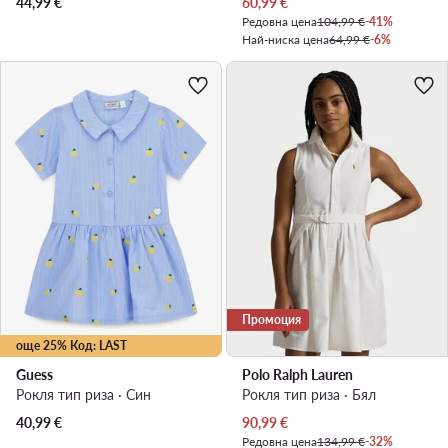
Актуална цена
44,99
€
60,99
€
Редовна цена
104,99 €
-41%
Най-ниска цена
64,99 €
-6%
Промоция
още 25% Код: LAST
Guess
Polo Ralph Lauren
Рокля тип риза · Син
Рокля тип риза · Бял
Актуална цена
40,99
€
90,99
€
Редовна цена
134,99 €
-32%