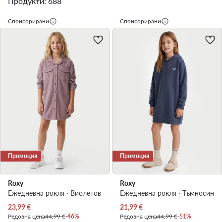
Продукти: 688
Спонсорирани
Спонсорирани
Промоция
Промоция
Roxy
Roxy
Ежедневна рокля · Виолетов
Ежедневна рокля · Тъмносин
Актуална цена
Актуална цена
23,99
€
21,99
€
Редовна цена
44,99 €
-46%
Редовна цена
44,99 €
-51%