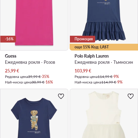
-16%
Промоция
още 15% Код: LAST
Guess
Polo Ralph Lauren
Ежедневна рокля · Розов
Ежедневна рокля · Тъмносин
Актуална цена
Актуална цена
25,99
€
103,99
€
Редовна цена
39,99 €
-35%
Редовна цена
114,99 €
-9%
Най-ниска цена
30,99 €
-16%
Най-ниска цена
114,99 €
-9%