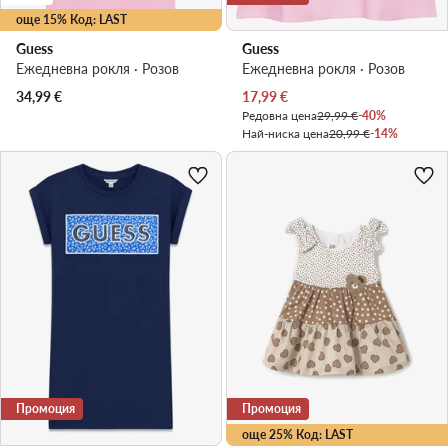
още 15% Код: LAST
Guess
Guess
Ежедневна рокля · Розов
Ежедневна рокля · Розов
Актуална цена
34,99
€
17,99
€
Редовна цена
29,99 €
-40%
Най-ниска цена
20,99 €
-14%
Промоция
Промоция
още 25% Код: LAST