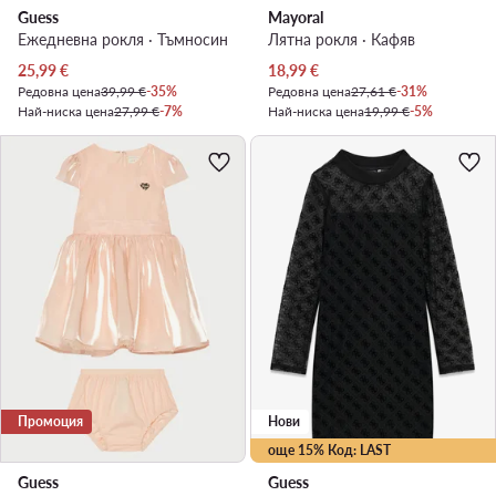
Guess
Mayoral
Ежедневна рокля · Тъмносин
Лятна рокля · Кафяв
Актуална цена
Актуална цена
25,99
€
18,99
€
Редовна цена
39,99 €
-35%
Редовна цена
27,61 €
-31%
Най-ниска цена
27,99 €
-7%
Най-ниска цена
19,99 €
-5%
Промоция
Нови
още 15% Код: LAST
Guess
Guess