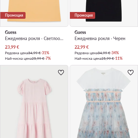
Промоция
Промоция
Guess
Guess
Ежедневна рокля · Светлооранжев
Ежедневна рокля · Черен
Актуална цена
Актуална цена
23,99
€
22,99
€
Редовна цена
34,99 €
-31%
Редовна цена
34,99 €
-34%
Най-ниска цена
25,99 €
-7%
Най-ниска цена
25,99 €
-11%