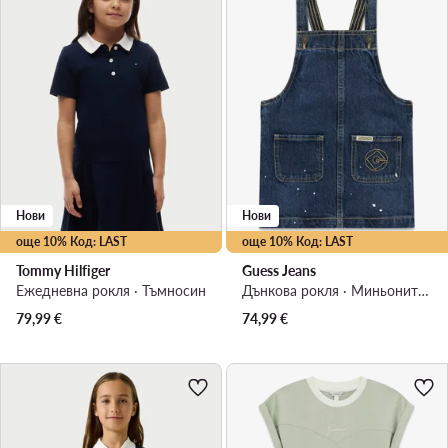
Нови
Нови
още 10% Код: LAST
още 10% Код: LAST
Tommy Hilfiger
Guess Jeans
Ежедневна рокля · Тъмносин
Дънкова рокля · Миньоните · Син
79,99
€
74,99
€