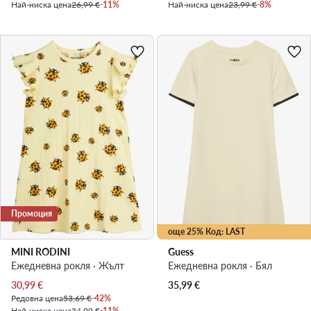
Най-ниска цена
26,99 €
-11%
Най-ниска цена
23,99 €
-8%
Промоция
още 25% Код: LAST
MINI RODINI
Guess
Ежедневна рокля · Жълт
Ежедневна рокля · Бял
Актуална цена
30,99
€
35,99
€
Редовна цена
53,69 €
-42%
Най-ниска цена
34,99 €
-11%