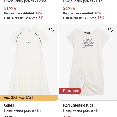
Ежедневна рокля · Розов
Ежедневна рокля · Бял
Актуална цена
Актуална цена
51,99
€
26,99
€
Редовна цена
89,99 €
-42%
Редовна цена
44,99 €
-40%
Най-ниска цена
54,99 €
-5%
Най-ниска цена
31,99 €
-15%
Промоция
още 25% Код: LAST
Guess
Karl Lagerfeld Kids
Ежедневна рокля · Бял
Ежедневна рокля · Бял