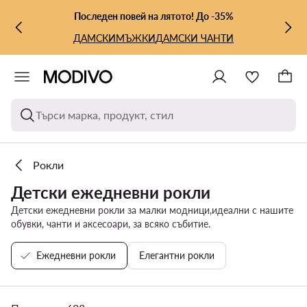
КЪМ ОСНОВНОТО СЪДЪРЖАНИЕ
КЪМ ТЪРСЕНЕ
Последен повей на лятото! До -35%
ДАМСКИ
МЪЖКИ
ДАМСКИ ЧАНТИ
Търси марка, продукт, стил
Рокли
Детски ежедневни рокли
Детски ежедневни рокли за малки модници,идеални с нашите
обувки, чанти и аксесоари, за всяко събитие.
Ежедневни рокли
Елегантни рокли