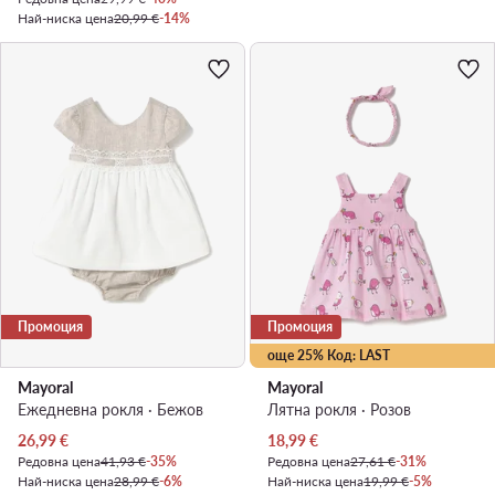
Най-ниска цена
20,99 €
-14%
Промоция
Промоция
още 25% Код: LAST
Mayoral
Mayoral
Ежедневна рокля · Бежов
Лятна рокля · Розов
Актуална цена
Актуална цена
26,99
€
18,99
€
Редовна цена
41,93 €
-35%
Редовна цена
27,61 €
-31%
Най-ниска цена
28,99 €
-6%
Най-ниска цена
19,99 €
-5%