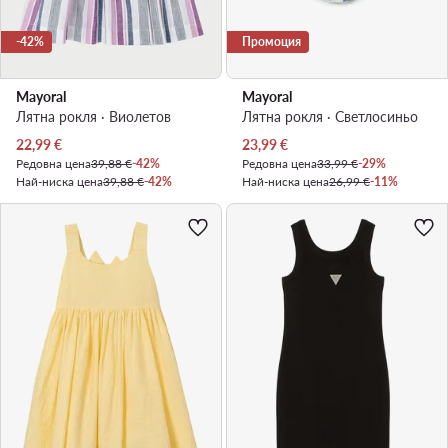
-42%
Промоция
Mayoral
Mayoral
Лятна рокля · Виолетов
Лятна рокля · Светлосиньо
Актуална цена
Актуална цена
22,99
€
23,99
€
Редовна цена
39,88 €
-42%
Редовна цена
33,99 €
-29%
Най-ниска цена
39,88 €
-42%
Най-ниска цена
26,99 €
-11%