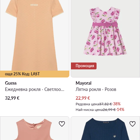
Промоция
още 25% Код: LAST
Guess
Mayoral
Ежедневна рокля · Светлооранжев
Лятна рокля · Розов
Актуална цена
32,99
€
22,99
€
Редовна цена
37,32 €
-38%
Най-ниска цена
26,99 €
-14%