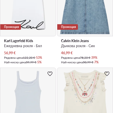
Промоция
Промоция
Karl Lagerfeld Kids
Calvin Klein Jeans
Ежедневна рокля · Бял
Дънкова рокля · Син
Актуална цена
Актуална цена
56,99
€
46,99
€
Редовна цена
122,20 €
-53%
Редовна цена
78,23 €
-39%
Най-ниска цена
59,99 €
-5%
Най-ниска цена
50,99 €
-7%