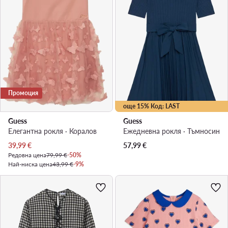
Промоция
още 15% Код: LAST
Guess
Guess
Елегантна рокля · Коралов
Ежедневна рокля · Тъмносин
Актуална цена
39,99
€
57,99
€
Редовна цена
79,99 €
-50%
Най-ниска цена
43,99 €
-9%