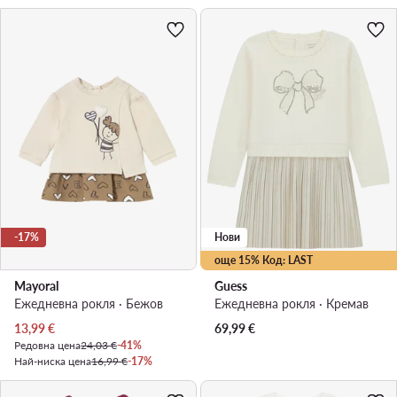
-17%
Нови
още 15% Код: LAST
Mayoral
Guess
Ежедневна рокля · Бежов
Ежедневна рокля · Кремав
Актуална цена
13,99
€
69,99
€
Редовна цена
24,03 €
-41%
Най-ниска цена
16,99 €
-17%