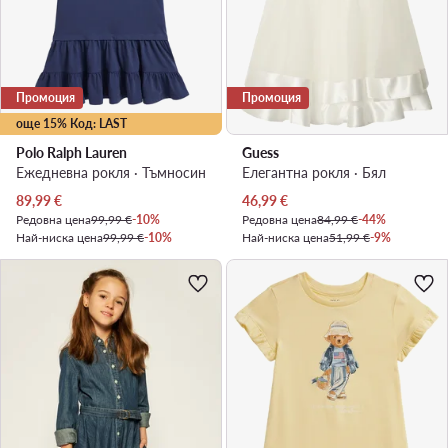
Промоция
Промоция
още 15% Код: LAST
Polo Ralph Lauren
Guess
Ежедневна рокля · Тъмносин
Елегантна рокля · Бял
Актуална цена
Актуална цена
89,99
€
46,99
€
Редовна цена
99,99 €
-10%
Редовна цена
84,99 €
-44%
Най-ниска цена
99,99 €
-10%
Най-ниска цена
51,99 €
-9%