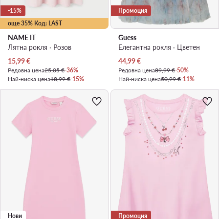
-15%
Промоция
още 35% Код: LAST
NAME IT
Guess
Лятна рокля · Розов
Елегантна рокля · Цветен
Актуална цена
Актуална цена
15,99
€
44,99
€
Редовна цена
25,05 €
-36%
Редовна цена
89,99 €
-50%
Най-ниска цена
18,99 €
-15%
Най-ниска цена
50,99 €
-11%
Нови
Промоция