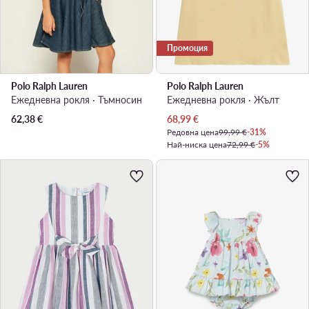
Промоция
Polo Ralph Lauren
Polo Ralph Lauren
Ежедневна рокля · Тъмносин
Ежедневна рокля · Жълт
Актуална цена
62,38
€
68,99
€
Редовна цена
99,99 €
-31%
Най-ниска цена
72,99 €
-5%