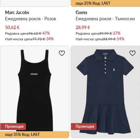
още 25% Код: LAST
Marc Jacobs
Guess
Ежедневна рокля · Розов
Ежедневна рокля · Тъмносин
Актуална цена
Актуална цена
50,62
€
28,99
€
Редовна цена
96,12 €
-47%
Редовна цена
39,99 €
-27%
Най-ниска цена
77,72 €
-34%
Най-ниска цена
33,99 €
-14%
Промоция
Промоция
още 35% Код: LAST