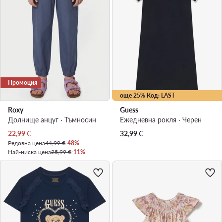
Промоция
още 25% Код: LAST
Roxy
Guess
Долнище анцуг · Тъмносин
Ежедневна рокля · Черен
Актуална цена
22,99
€
32,99
€
Редовна цена
44,99 €
-48%
Най-ниска цена
25,99 €
-11%