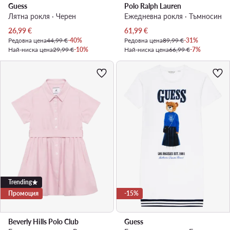
Guess
Polo Ralph Lauren
Лятна рокля · Черен
Ежедневна рокля · Тъмносин
Актуална цена
Актуална цена
26,99
€
61,99
€
Редовна цена
44,99 €
-40%
Редовна цена
89,99 €
-31%
Най-ниска цена
29,99 €
-10%
Най-ниска цена
66,99 €
-7%
Trending
Промоция
-15%
Beverly Hills Polo Club
Guess