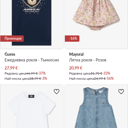
Промоция
-16%
Guess
Mayoral
Ежедневна рокля · Тъмносин
Лятна рокля · Розов
Актуална цена
Актуална цена
27,99
€
20,99
€
Редовна цена
44,99 €
-37%
Редовна цена
31,70 €
-33%
Най-ниска цена
28,99 €
-3%
Най-ниска цена
24,99 €
-16%