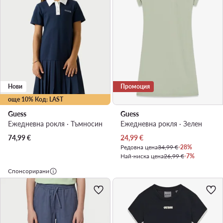
Нови
Промоция
още 10% Код: LAST
Guess
Guess
Ежедневна рокля · Тъмносин
Ежедневна рокля · Зелен
Актуална цена
74,99
€
24,99
€
Редовна цена
34,99 €
-28%
Най-ниска цена
26,99 €
-7%
Спонсорирани