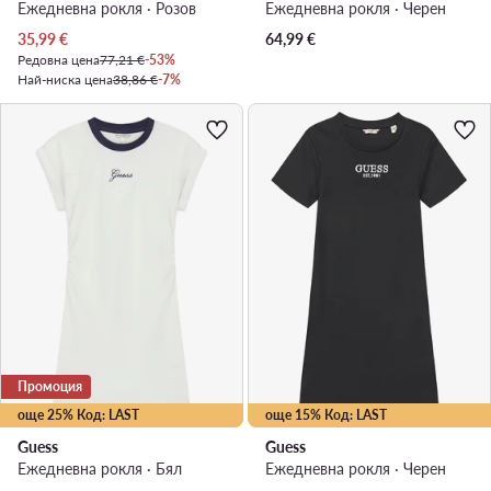
Ежедневна рокля · Розов
Ежедневна рокля · Черен
Актуална цена
35,99
€
64,99
€
Редовна цена
77,21 €
-53%
Най-ниска цена
38,86 €
-7%
Промоция
още 25% Код: LAST
още 15% Код: LAST
Guess
Guess
Ежедневна рокля · Бял
Ежедневна рокля · Черен