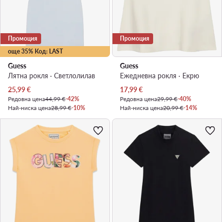
Промоция
Промоция
още 35% Код: LAST
Guess
Guess
Лятна рокля · Светлолилав
Ежедневна рокля · Екрю
Актуална цена
Актуална цена
25,99
€
17,99
€
Редовна цена
44,99 €
-42%
Редовна цена
29,99 €
-40%
Най-ниска цена
28,99 €
-10%
Най-ниска цена
20,99 €
-14%