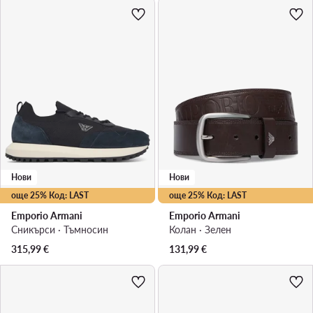
Нови
Нови
още 25% Код: LAST
още 25% Код: LAST
Emporio Armani
Emporio Armani
Сникърси · Тъмносин
Колан · Зелен
315,99
€
131,99
€