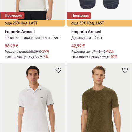
Промоция
Промоция
още 25% Код: LAST
още 35% Код: LAST
Emporio Armani
Emporio Armani
Тениска с яка и копчета · Бял
Джапанки · Син
Актуална цена
Актуална цена
86,99
€
42,99
€
Редовна цена
108,39 €
-19%
Редовна цена
74,14 €
-42%
Най-ниска цена
91,99 €
-5%
Най-ниска цена
47,99 €
-10%