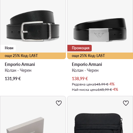
Нови
Промоция
още 25% Код: LAST
още 25% Код: LAST
Emporio Armani
Emporio Armani
Колан · Черен
Колан · Черен
Актуална цена
131,99
€
138,99
€
Редовна цена
145,99 €
-4%
Най-ниска цена
145,99 €
-4%