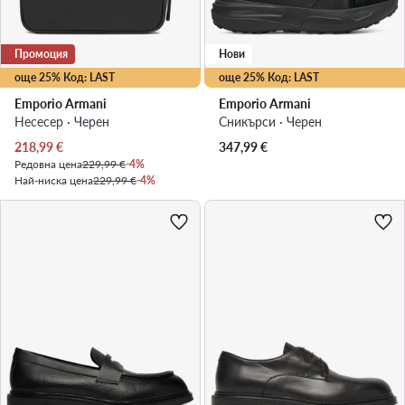
Промоция
Нови
още 25% Код: LAST
още 25% Код: LAST
Emporio Armani
Emporio Armani
Несесер · Черен
Сникърси · Черен
Актуална цена
218,99
€
347,99
€
Редовна цена
229,99 €
-4%
Най-ниска цена
229,99 €
-4%