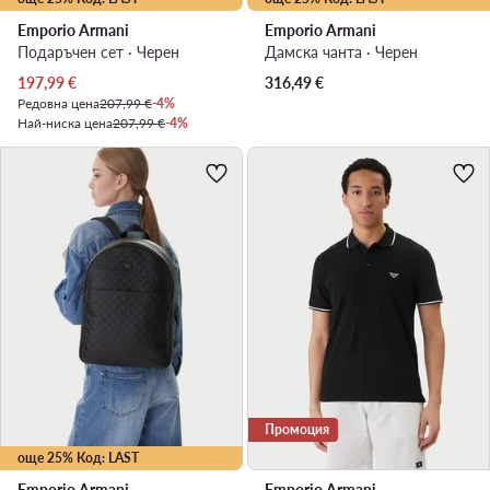
Emporio Armani
Emporio Armani
Подаръчен сет · Черен
Дамска чанта · Черен
Актуална цена
197,99
€
316,49
€
Редовна цена
207,99 €
-4%
Най-ниска цена
207,99 €
-4%
Промоция
още 25% Код: LAST
Emporio Armani
Emporio Armani