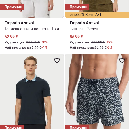
Промоция
Промоция
още 25% Код: LAST
Emporio Armani
Emporio Armani
Тениска с яка и копчета · Бял
Тишърт · Зелен
Актуална цена
Актуална цена
62,99
€
86,99
€
Редовна цена
101,75 €
-38%
Редовна цена
108,39 €
-19%
Най-ниска цена
65,99 €
-4%
Най-ниска цена
91,99 €
-5%
Промоция
Промоция