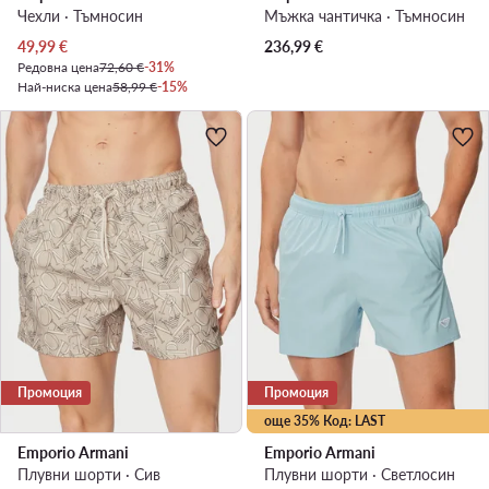
Чехли · Тъмносин
Мъжка чантичка · Тъмносин
Актуална цена
49,99
€
236,99
€
Редовна цена
72,60 €
-31%
Най-ниска цена
58,99 €
-15%
Промоция
Промоция
още 35% Код: LAST
Emporio Armani
Emporio Armani
Плувни шорти · Сив
Плувни шорти · Светлосин