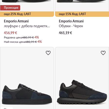
Промоция
още 25% Код: LAST
още 15% Код: LAST
Emporio Armani
Emporio Armani
лоуфъри с дебела подметка · Черен
Обувки · Черен
Актуална цена
456,99
€
461,19
€
Редовна цена
480,99 €
-4%
Най-ниска цена
480,99 €
-4%