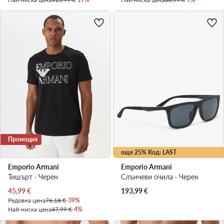
Промоция
още 25% Код: LAST
Emporio Armani
Emporio Armani
Тишърт · Черен
Слънчеви очила · Черен
Актуална цена
45,99
€
193,99
€
Редовна цена
76,18 €
-39%
Най-ниска цена
47,99 €
-4%