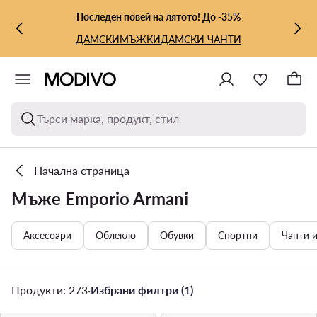
КЪМ ОСНОВНОТО СЪДЪРЖАНИЕ
КЪМ ТЪРСЕНЕ
Последен повей на лятото! До -35%
ДАМСКИ
МЪЖКИ
ДАМСКИ ЧАНТИ
Търси марка, продукт, стил
Начална страница
Мъже Emporio Armani
Аксесоари
Облекло
Обувки
Спортни
Чанти 
Продукти: 273
·
Избрани филтри (1)