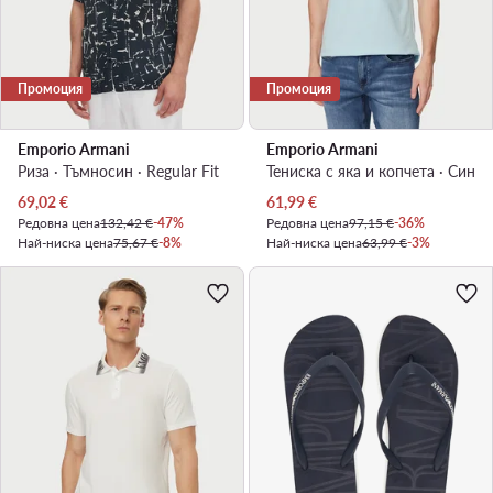
Промоция
Промоция
Emporio Armani
Emporio Armani
Риза · Тъмносин · Regular Fit
Тениска с яка и копчета · Син
Актуална цена
Актуална цена
69,02
€
61,99
€
Редовна цена
132,42 €
-47%
Редовна цена
97,15 €
-36%
Най-ниска цена
75,67 €
-8%
Най-ниска цена
63,99 €
-3%