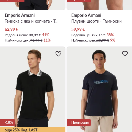
Emporio Armani
Emporio Armani
Тениска с яка и копчета · Тъмносин
Плувни шорти · Тъмносин
Актуална цена
Актуална цена
62,99
€
59,99
€
Редовна цена
108,39 €
-41%
Редовна цена
97,15 €
-38%
Най-ниска цена
70,99 €
-11%
Най-ниска цена
65,99 €
-9%
-18%
Промоция
още 25% Код: LAST