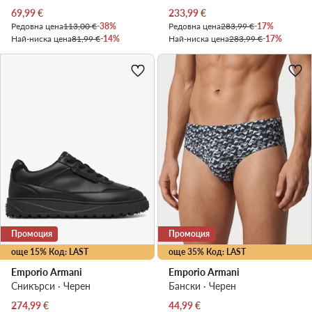
Актуална цена
Актуална цена
69,99
€
233,99
€
Редовна цена
113,00 €
-38%
Редовна цена
283,99 €
-17%
Най-ниска цена
81,99 €
-14%
Най-ниска цена
283,99 €
-17%
Промоция
Промоция
още 15% Код: LAST
още 35% Код: LAST
Emporio Armani
Emporio Armani
Сникърси · Черен
Бански · Черен
Актуална цена
Актуална цена
274,99
€
44,99
€