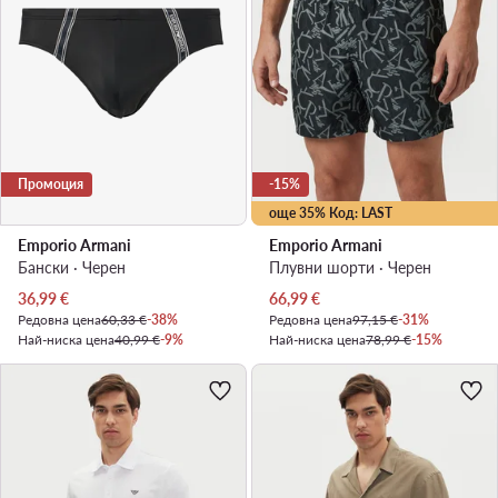
Промоция
-15%
още 35% Код: LAST
Emporio Armani
Emporio Armani
Бански · Черен
Плувни шорти · Черен
Актуална цена
Актуална цена
36,99
€
66,99
€
Редовна цена
60,33 €
-38%
Редовна цена
97,15 €
-31%
Най-ниска цена
40,99 €
-9%
Най-ниска цена
78,99 €
-15%