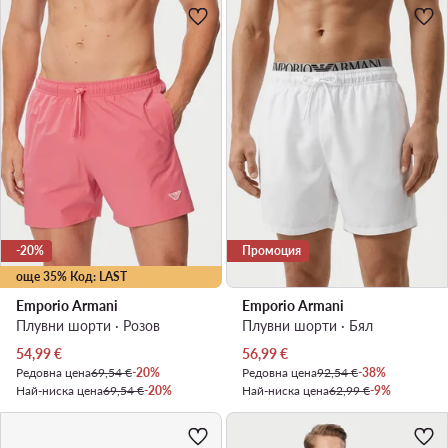
-20%
Промоция
още 35% Код: LAST
Emporio Armani
Emporio Armani
Плувни шорти · Розов
Плувни шорти · Бял
Актуална цена
Актуална цена
54,99
€
56,99
€
Редовна цена
69,54 €
-20%
Редовна цена
92,54 €
-38%
Най-ниска цена
69,54 €
-20%
Най-ниска цена
62,99 €
-9%