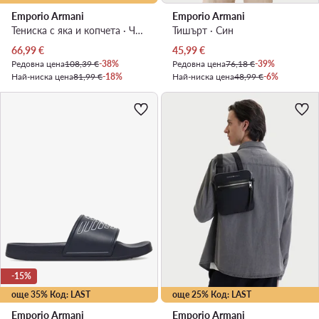
Emporio Armani
Emporio Armani
Тениска с яка и копчета · Черен
Тишърт · Син
Актуална цена
Актуална цена
66,99
€
45,99
€
Редовна цена
108,39 €
-38%
Редовна цена
76,18 €
-39%
Най-ниска цена
81,99 €
-18%
Най-ниска цена
48,99 €
-6%
-15%
още 35% Код: LAST
още 25% Код: LAST
Emporio Armani
Emporio Armani