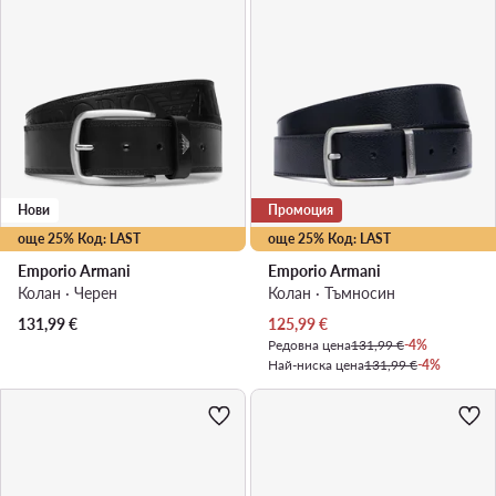
Нови
Промоция
още 25% Код: LAST
още 25% Код: LAST
Emporio Armani
Emporio Armani
Колан · Черен
Колан · Тъмносин
Актуална цена
131,99
€
125,99
€
Редовна цена
131,99 €
-4%
Най-ниска цена
131,99 €
-4%