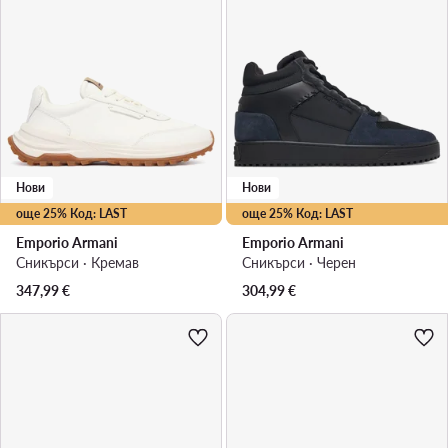
Нови
Нови
още 25% Код: LAST
още 25% Код: LAST
Emporio Armani
Emporio Armani
Сникърси · Кремав
Сникърси · Черен
347,99
€
304,99
€