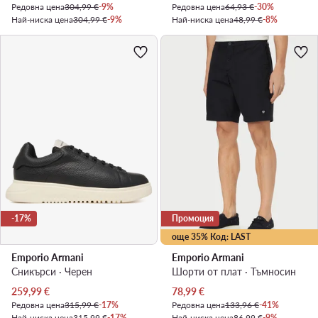
Редовна цена
304,99 €
-9%
Редовна цена
64,93 €
-30%
Най-ниска цена
304,99 €
-9%
Най-ниска цена
48,99 €
-8%
-17%
Промоция
още 35% Код: LAST
Emporio Armani
Emporio Armani
Сникърси · Черен
Шорти от плат · Тъмносин
Актуална цена
Актуална цена
259,99
€
78,99
€
Редовна цена
315,99 €
-17%
Редовна цена
133,96 €
-41%
Най-ниска цена
315,99 €
-17%
Най-ниска цена
86,99 €
-9%