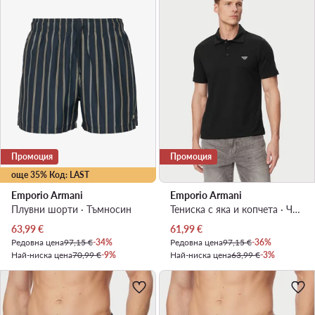
Промоция
Промоция
още 35% Код: LAST
Emporio Armani
Emporio Armani
Плувни шорти · Тъмносин
Тениска с яка и копчета · Черен
Актуална цена
Актуална цена
63,99
€
61,99
€
Редовна цена
97,15 €
-34%
Редовна цена
97,15 €
-36%
Най-ниска цена
70,99 €
-9%
Най-ниска цена
63,99 €
-3%