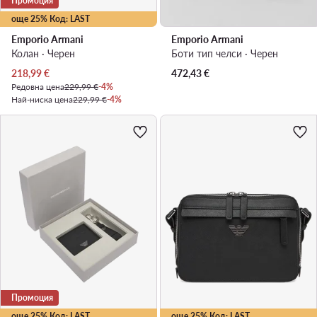
Промоция
още 25% Код: LAST
Emporio Armani
Emporio Armani
Колан · Черен
Боти тип челси · Черен
Актуална цена
218,99
€
472,43
€
Редовна цена
229,99 €
-4%
Най-ниска цена
229,99 €
-4%
Промоция
още 25% Код: LAST
още 25% Код: LAST