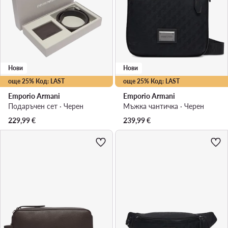
Нови
Нови
още 25% Код: LAST
още 25% Код: LAST
Emporio Armani
Emporio Armani
Подаръчен сет · Черен
Мъжка чантичка · Черен
229,99
€
239,99
€