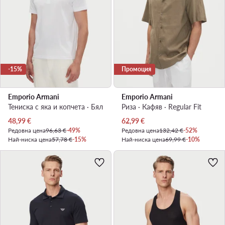
-15%
Промоция
Emporio Armani
Emporio Armani
Тениска с яка и копчета · Бял
Риза · Кафяв · Regular Fit
Актуална цена
Актуална цена
48,99
€
62,99
€
Редовна цена
96,63 €
-49%
Редовна цена
132,42 €
-52%
Най-ниска цена
57,78 €
-15%
Най-ниска цена
69,99 €
-10%