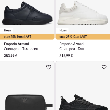
Нови
Нови
още 25% Код: LAST
още 25% Код: LAST
Emporio Armani
Emporio Armani
Сникърси · Тъмносин
Сникърси · Бял
283,99
€
315,99
€