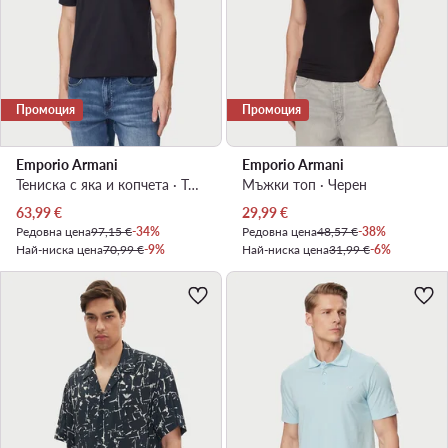
Промоция
Промоция
Emporio Armani
Emporio Armani
Тениска с яка и копчета · Тъмносин
Мъжки топ · Черен
Актуална цена
Актуална цена
63,99
€
29,99
€
Редовна цена
97,15 €
-34%
Редовна цена
48,57 €
-38%
Най-ниска цена
70,99 €
-9%
Най-ниска цена
31,99 €
-6%