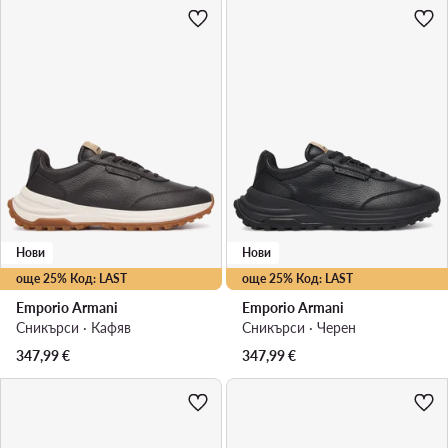
Нови
Нови
още 25% Код: LAST
още 25% Код: LAST
Emporio Armani
Emporio Armani
Сникърси · Кафяв
Сникърси · Черен
347,99
€
347,99
€