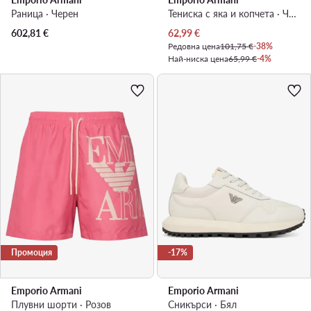
Раница · Черен
Тениска с яка и копчета · Черен
Актуална цена
602,81
€
62,99
€
Редовна цена
101,75 €
-38%
Най-ниска цена
65,99 €
-4%
Промоция
-17%
Emporio Armani
Emporio Armani
Плувни шорти · Розов
Сникърси · Бял