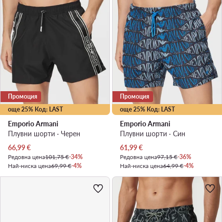
Промоция
Промоция
още 25% Код: LAST
още 25% Код: LAST
Emporio Armani
Emporio Armani
Плувни шорти · Черен
Плувни шорти · Син
Актуална цена
Актуална цена
66,99
€
61,99
€
Редовна цена
101,75 €
-34%
Редовна цена
97,15 €
-36%
Най-ниска цена
69,99 €
-4%
Най-ниска цена
64,99 €
-4%