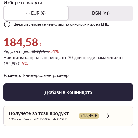
Изберете валута:
EUR (€)
BGN (лв)
Цената в левове се изчислява по фиксиран курс на БНБ.
184,58
Актуална цена 184,58 €
€
Редовна цена:
382,96 €
-51%
Най-ниската цена в периода от 30 дни преди намалението:
194,80 €
-5%
Размер:
Универсален размер
Добави в кошницата
Получете за този продукт
+18,45 €
Dowiedz się w
10% кешбек с MODIVOclub GOLD