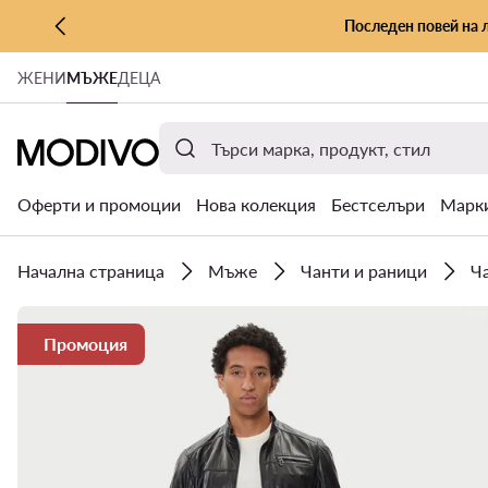
Последен повей на 
КЪМ ОСНОВНОТО СЪДЪРЖАНИЕ
ЖЕНИ
МЪЖЕ
ДЕЦА
КЪМ ТЪРСЕНЕ
Оферти и промоции
Нова колекция
Бестселъри
Марк
Начална страница
Мъже
Чанти и раници
Ч
Промоция