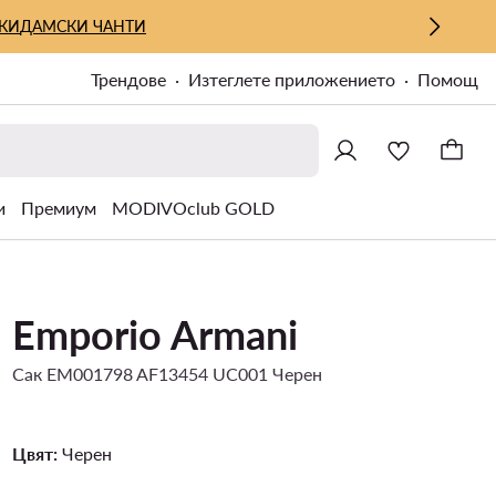
КИ
ДАМСКИ ЧАНТИ
Трендове
Изтеглете приложението
Помощ
и
Премиум
MODIVOclub GOLD
Emporio Armani
Сак EM001798 AF13454 UC001 Черен
Цвят:
Черен