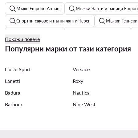
Мъже Emporio Armani
Мъжки Чанти и раници Empori
Спортни сакове и пътни чанти Черен
Мъжки Тениски 
Бежови дамски чанти
Дамски Високи сникърси
Покажи повече
Плисирани поли
Дамски обувки GINO ROSSI
Популярни марки от тази категория
Дамски високи кецове
Дамски поло - Материал: Па
Liu Jo Sport
Versace
Дамски цял бански костюм
Дамски панталони Juicy 
Lanetti
Roxy
Badura
Nautica
Barbour
Nine West