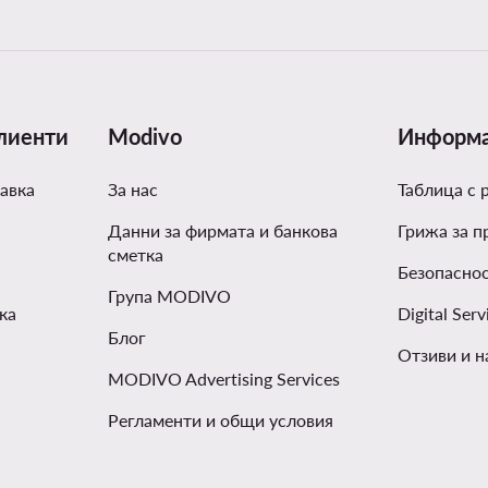
лиенти
Modivo
Информ
авка
За нас
Таблица с 
Данни за фирмата и банкова
Грижа за п
сметка
Безопаснос
Група MODIVO
ка
Digital Serv
Блог
Отзиви и н
MODIVO Advertising Services
Регламенти и общи условия