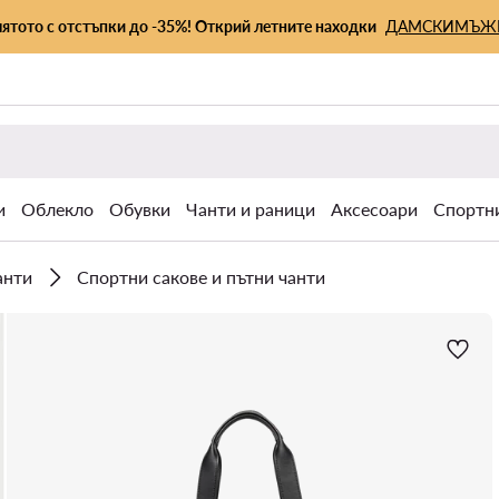
лятото с отстъпки до -35%! Открий летните находки
ДАМСКИ
МЪЖ
и
Облекло
Обувки
Чанти и раници
Аксесоари
Спортн
анти
Спортни сакове и пътни чанти