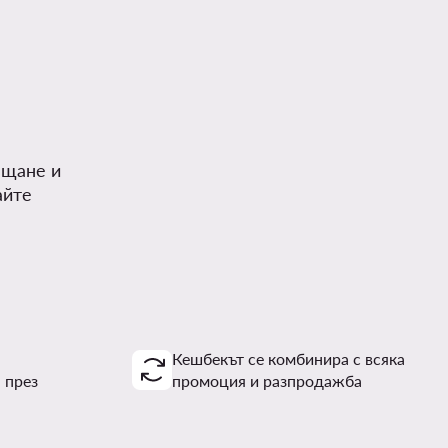
.
ъщане и
айте
Кешбекът се комбинира с всяка
 през
промоция и разпродажба