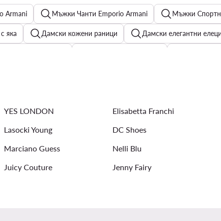
o Armani
Мъжки Чанти Emporio Armani
Мъжки Спортни
с яка
Дамски кожени раници
Дамски елегантни елец
Бразилски бикини
Дамски бомбър якета
Дамски тиш
Мъжки Облекло G-Star Raw
Дамски чанти Nine West
К
мук
Дамски тишърти и тениски с яка и копчета Calvin Klein
YES LONDON
Elisabetta Franchi
Couture
Дамски преходни якета
Дамски палта
Lasocki Young
DC Shoes
Marciano Guess
Nelli Blu
Juicy Couture
Jenny Fairy