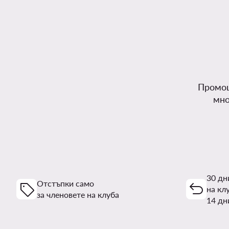
Промоц
мно
30 дн
Отстъпки само
на кл
за членовете на клуба
14 дн