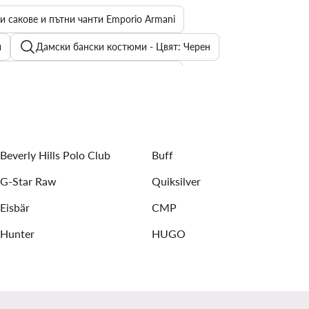
 сакове и пътни чанти Emporio Armani
и
Дамски бански костюми - Цвят: Черен
ърти и тениски с яка и копчета Guess
алъфи за кредитни карти
Дамски тениски с яка
Слипове
Мъжки маратонки за бягане Puma
Beverly Hills Polo Club
Buff
G-Star Raw
Quiksilver
Eisbär
CMP
Hunter
HUGO