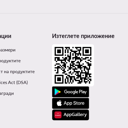
ации
Изтеглете приложение
размери
родуктите
т на продуктите
ices Act (DSA)
агради