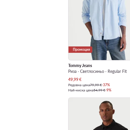
Промоция
Tommy Jeans
Риза · Светлосиньо · Regular Fit
Актуална цена
49,99
€
Редовна цена
79,99 €
-37%
Най-ниска цена
54,99 €
-9%