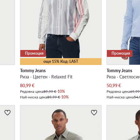
Промоция
Промоция
още 15% Код: LAST
Tommy Jeans
Tommy Jeans
Риза · Цветен · Relaxed Fit
Риза · Светлосин
Актуална цена
Актуална цена
80,99
€
50,99
€
Редовна цена
89,99 €
-10%
Редовна цена
69,99
Най-ниска цена
89,99 €
-10%
Най-ниска цена
54,