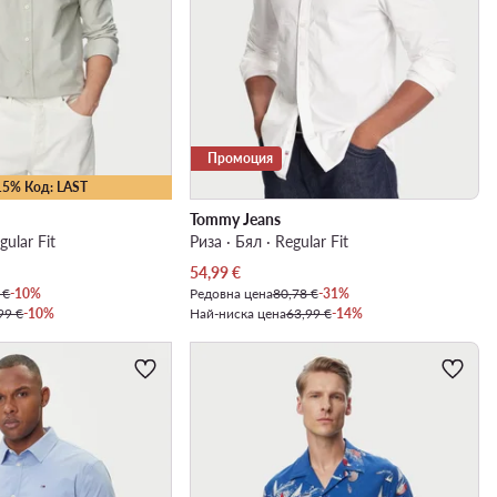
Промоция
15% Код: LAST
Tommy Jeans
gular Fit
Риза · Бял · Regular Fit
Актуална цена
54,99
€
 €
-10%
Редовна цена
80,78 €
-31%
99 €
-10%
Най-ниска цена
63,99 €
-14%