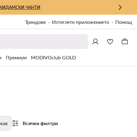
КИ
ДАМСКИ ЧАНТИ
Трендове
Изтеглете приложението
Помощ
и
Премиум
MODIVOclub GOLD
кав
Всички филтри