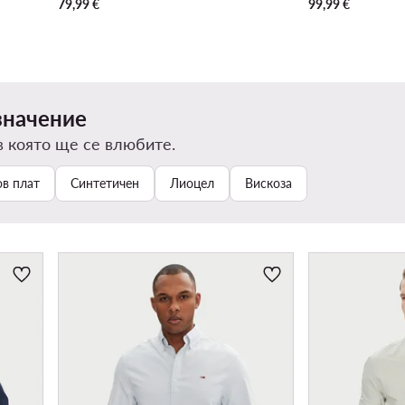
79,99
€
99,99
€
значение
в която ще се влюбите.
в плат
Синтетичен
Лиоцел
Вискоза