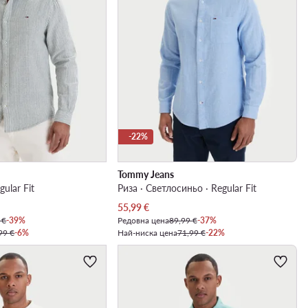
-22%
Tommy Jeans
gular Fit
Риза · Светлосиньо · Regular Fit
Актуална цена
55,99
€
 €
-39%
Редовна цена
89,99 €
-37%
99 €
-6%
Най-ниска цена
71,99 €
-22%