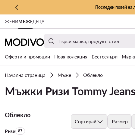
Последен повей на 
КЪМ ОСНОВНОТО СЪДЪРЖАНИЕ
ЖЕНИ
МЪЖЕ
ДЕЦА
КЪМ ТЪРСЕНЕ
Оферти и промоции
Нова колекция
Бестселъри
Марк
Начална страница
Мъже
Облекло
Мъжки Ризи Tommy Jean
Облекло
Сортирай
Размер
Ризи
Брой на продуктите:
87