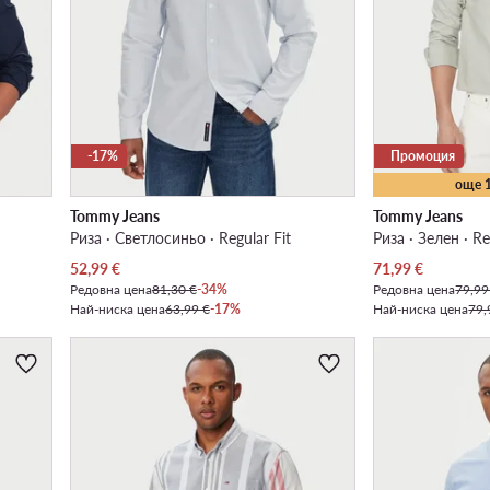
-17%
Промоция
още 
Tommy Jeans
Tommy Jeans
Риза · Светлосиньо · Regular Fit
Риза · Зелен · Re
Актуална цена
Актуална цена
52,99
€
71,99
€
Редовна цена
81,30 €
-34%
Редовна цена
79,99
Най-ниска цена
63,99 €
-17%
Най-ниска цена
79,