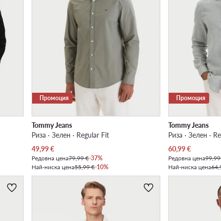
Промоция
Промоция
Tommy Jeans
Tommy Jeans
Риза · Зелен · Regular Fit
Риза · Зелен · Re
Актуална цена
Актуална цена
49,99
€
60,99
€
Редовна цена
79,99 €
-37%
Редовна цена
99,99
Най-ниска цена
55,99 €
-10%
Най-ниска цена
64,