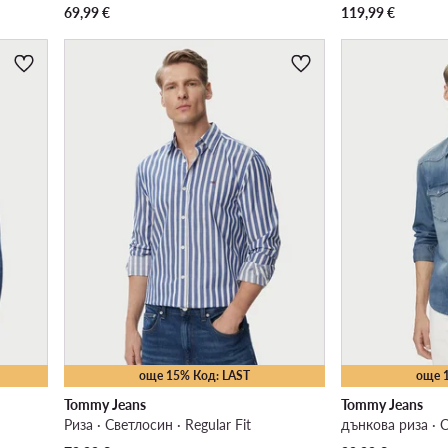
69,99
€
119,99
€
още 15% Код: LAST
още 
Tommy Jeans
Tommy Jeans
Риза · Светлосин · Regular Fit
дънкова риза · С