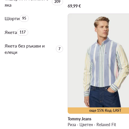
Брой на продуктите:
209
яка
69,99
€
Шорти
Брой на продуктите:
95
Якета
Брой на продуктите:
117
Якета без ръкави и
Брой на продуктите:
7
елеци
още 15% Код: LAST
Tommy Jeans
Риза · Цветен · Relaxed Fit