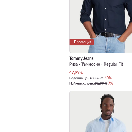
Промоция
Tommy Jeans
Риза · Тъмносин · Regular Fit
Актуална цена
47,99
€
Редовна цена
80,78 €
-40%
Най-ниска цена
51,99 €
-7%