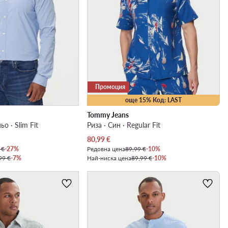
Промоция
още 15% Код: LAST
Tommy Jeans
ьо · Slim Fit
Риза · Син · Regular Fit
Актуална цена
80,99
€
 €
-27%
Редовна цена
89,99 €
-10%
99 €
-7%
Най-ниска цена
89,99 €
-10%