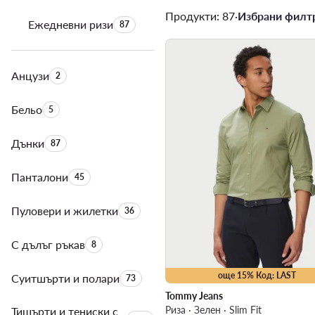
Продукти: 87
·
Избрани филтр
Ежедневни ризи
Брой на продуктите:
87
Анцузи
Брой на продуктите:
2
Бельо
Брой на продуктите:
5
Дънки
Брой на продуктите:
87
Панталони
Брой на продуктите:
45
Пуловери и жилетки
Брой на продуктите:
36
С дълъг ръкав
Брой на продуктите:
8
още 15% Код: LAST
Суитшърти и полари
Брой на продуктите:
73
Tommy Jeans
Риза · Зелен · Slim Fit
Тишърти и тениски с