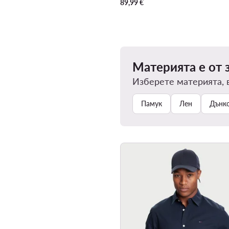
89,99
€
Материята е от 
Изберете материята, 
Памук
Лен
Дънко