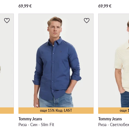
69,99
€
69,99
€
още 15% Код: LAST
още 
Tommy Jeans
Tommy Jeans
Риза · Син · Slim Fit
Риза · Светлобеж