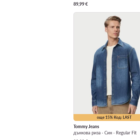
89,99
€
още 15% Код: LAST
Tommy Jeans
дънкова риза · Син · Regular Fit