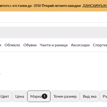
лятото с отстъпки до -35%! Открий летните находки
ДАМСКИ
МЪЖ
и
Облекло
Обувки
Чанти и раници
Аксесоари
Спортн
s
Цвят
Цена
Марка
Точен размер
Вид яка
Ръ
1