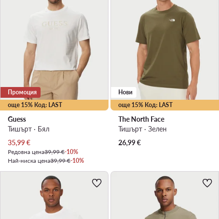
Промоция
Нови
още 15% Код: LAST
още 15% Код: LAST
Guess
The North Face
Тишърт · Бял
Тишърт · Зелен
Актуална цена
35,99
€
26,99
€
Редовна цена
39,99 €
-10%
Най-ниска цена
39,99 €
-10%