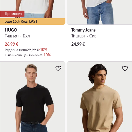
Промоция
още 15% Код: LAST
HUGO
Tommy Jeans
Тишърт · Бял
Тишърт · Сив
Актуална цена
26,99
€
24,99
€
Редовна цена
29,99 €
-10%
Най-ниска цена
29,99 €
-10%