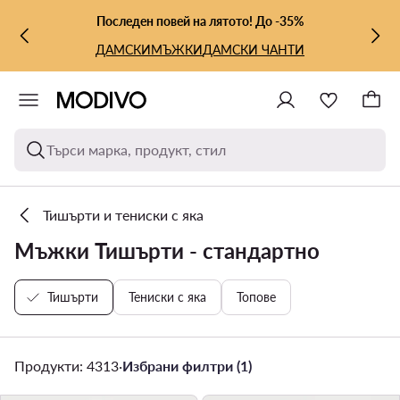
КЪМ ОСНОВНОТО СЪДЪРЖАНИЕ
КЪМ ТЪРСЕНЕ
Последен повей на лятото! До -35%
ДАМСКИ
МЪЖКИ
ДАМСКИ ЧАНТИ
Търси марка, продукт, стил
Тишърти и тениски с яка
Мъжки Тишърти - стандартно
Тишърти
Тениски с яка
Топове
Продукти: 4313
·
Избрани филтри (1)