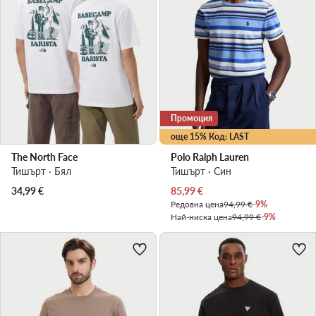
Промоция
още 15% Код: LAST
The North Face
Polo Ralph Lauren
Тишърт · Бял
Тишърт · Син
Актуална цена
34,99
€
85,99
€
Редовна цена
94,99 €
-9%
Най-ниска цена
94,99 €
-9%