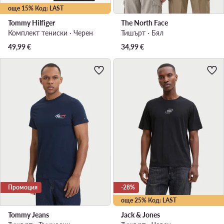
още 15% Код: LAST
Tommy Hilfiger
The North Face
Комплект тениски · Черен
Тишърт · Бял
49,99
€
34,99
€
Промоция
-28%
още 25% Код: LAST
Tommy Jeans
Jack & Jones