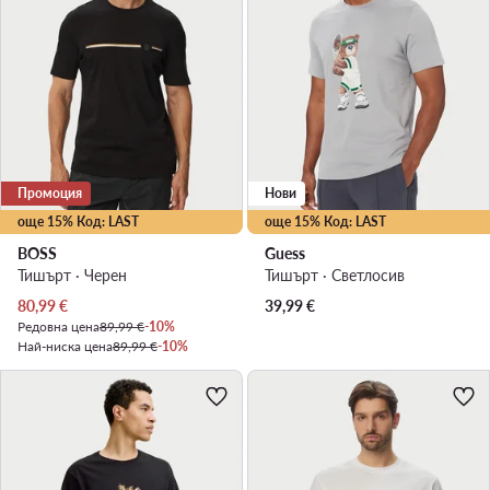
Промоция
Нови
още 15% Код: LAST
още 15% Код: LAST
BOSS
Guess
Тишърт · Черен
Тишърт · Светлосив
Актуална цена
80,99
€
39,99
€
Редовна цена
89,99 €
-10%
Най-ниска цена
89,99 €
-10%