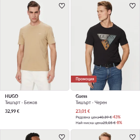
Промоция
HUGO
Guess
Тишърт · Бежов
Тишърт · Черен
Актуална цена
32,99
€
23,01
€
Редовна цена
40,39 €
-43%
Най-ниска цена
25,05 €
-8%