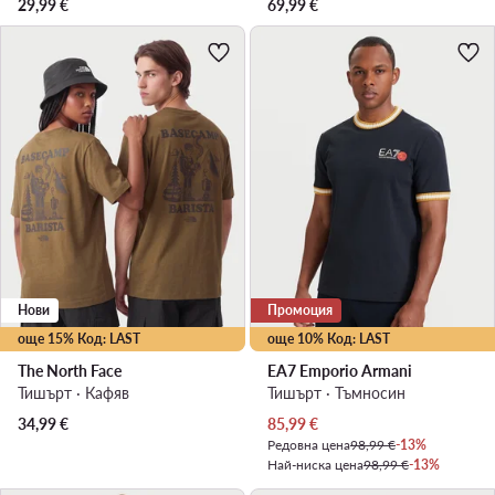
29,99
€
69,99
€
Нови
Промоция
още 15% Код: LAST
още 10% Код: LAST
The North Face
EA7 Emporio Armani
Тишърт · Кафяв
Тишърт · Тъмносин
Актуална цена
34,99
€
85,99
€
Редовна цена
98,99 €
-13%
Най-ниска цена
98,99 €
-13%