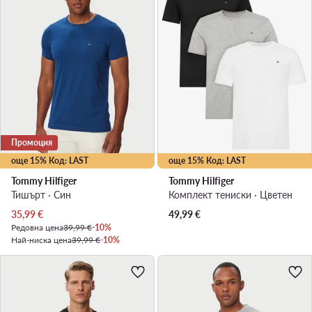
Промоция
още 15% Код: LAST
още 15% Код: LAST
Tommy Hilfiger
Tommy Hilfiger
Тишърт · Син
Комплект тениски · Цветен
Актуална цена
35,99
€
49,99
€
Редовна цена
39,99 €
-10%
Най-ниска цена
39,99 €
-10%