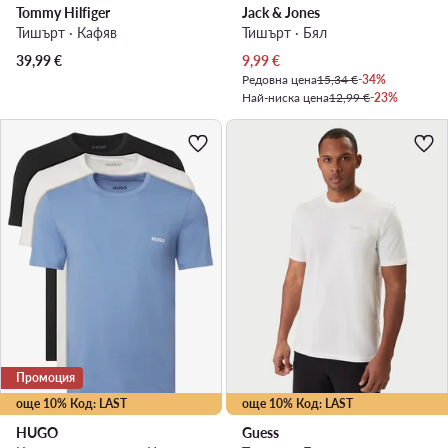
Tommy Hilfiger
Jack & Jones
Тишърт · Кафяв
Тишърт · Бял
Актуална цена
39,99
€
9,99
€
Редовна цена
15,34 €
-34%
Най-ниска цена
12,99 €
-23%
Промоция
още 10% Код: LAST
още 10% Код: LAST
HUGO
Guess