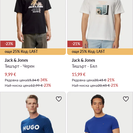
-23%
-21%
още 25% Код: LAST
още 25% Код: LAST
Jack & Jones
Jack & Jones
Тишърт · Черен
Тишърт · Бял
Актуална цена
Актуална цена
9,99
€
15,99
€
Редовна цена
15,34 €
-34%
Редовна цена
20,45 €
-21%
Най-ниска цена
12,99 €
-23%
Най-ниска цена
20,45 €
-21%