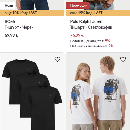
Нови
Промоция
още 10% Код: LAST
още 15% Код: LAST
BOSS
Polo Ralph Lauren
Тишърт · Черен
Тишърт · Светлокафяв
Актуална цена
69,99
€
76,99
€
Редовна цена
84,99 €
-9%
Най-ниска цена
84,99 €
-9%