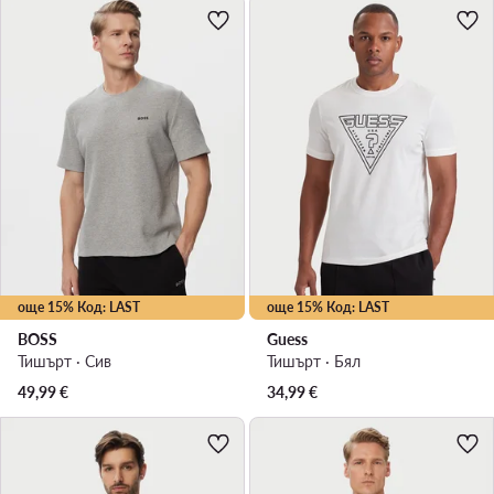
още 15% Код: LAST
още 15% Код: LAST
BOSS
Guess
Тишърт · Сив
Тишърт · Бял
49,99
€
34,99
€