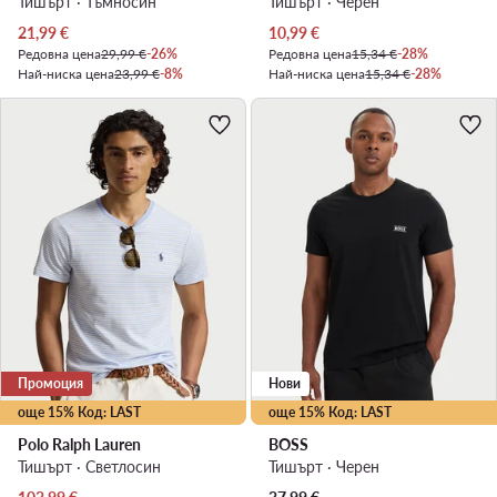
Тишърт · Тъмносин
Тишърт · Черен
Актуална цена
Актуална цена
21,99
€
10,99
€
Редовна цена
29,99 €
-26%
Редовна цена
15,34 €
-28%
Най-ниска цена
23,99 €
-8%
Най-ниска цена
15,34 €
-28%
Промоция
Нови
още 15% Код: LAST
още 15% Код: LAST
Polo Ralph Lauren
BOSS
Тишърт · Светлосин
Тишърт · Черен
Актуална цена