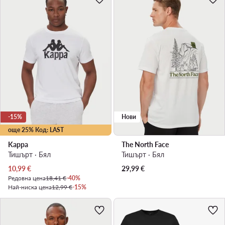
-15%
Нови
още 25% Код: LAST
Kappa
The North Face
Тишърт · Бял
Тишърт · Бял
Актуална цена
10,99
€
29,99
€
Редовна цена
18,41 €
-40%
Най-ниска цена
12,99 €
-15%