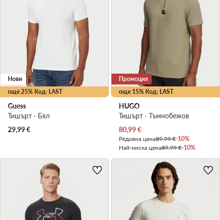
Нови
Промоция
още 25% Код: LAST
още 15% Код: LAST
Guess
HUGO
Тишърт · Бял
Тишърт · Тъмнобежов
Актуална цена
29,99
€
80,99
€
Редовна цена
89,99 €
-10%
Най-ниска цена
89,99 €
-10%