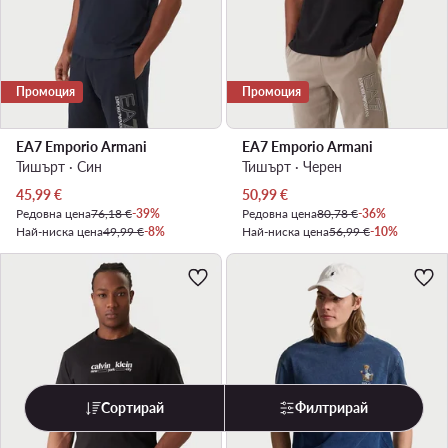
Промоция
Промоция
EA7 Emporio Armani
EA7 Emporio Armani
Тишърт · Син
Тишърт · Черен
Актуална цена
Актуална цена
45,99
€
50,99
€
Редовна цена
76,18 €
-39%
Редовна цена
80,78 €
-36%
Най-ниска цена
49,99 €
-8%
Най-ниска цена
56,99 €
-10%
Сортирай
Филтрирай