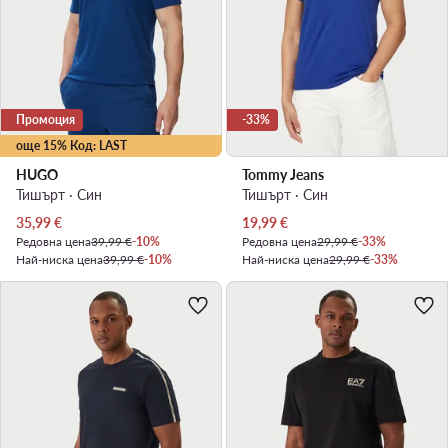
Промоция
-33%
още 15% Код: LAST
HUGO
Tommy Jeans
Тишърт · Син
Тишърт · Син
Актуална цена
Актуална цена
35,99
€
19,99
€
Редовна цена
39,99 €
-10%
Редовна цена
29,99 €
-33%
Най-ниска цена
39,99 €
-10%
Най-ниска цена
29,99 €
-33%