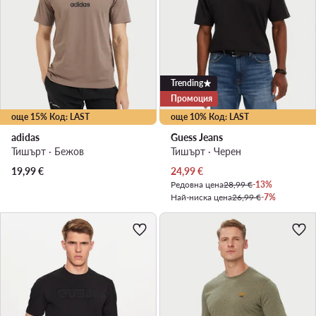
Trending
Промоция
още 15% Код: LAST
още 10% Код: LAST
adidas
Guess Jeans
Тишърт · Бежов
Тишърт · Черен
Актуална цена
19,99
€
24,99
€
Редовна цена
28,99 €
-13%
Най-ниска цена
26,99 €
-7%