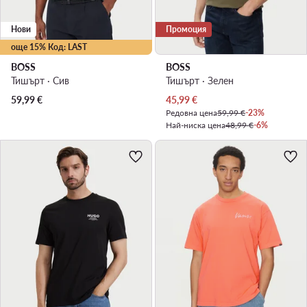
Нови
Промоция
още 15% Код: LAST
BOSS
BOSS
Тишърт · Сив
Тишърт · Зелен
Актуална цена
59,99
€
45,99
€
Редовна цена
59,99 €
-23%
Най-ниска цена
48,99 €
-6%