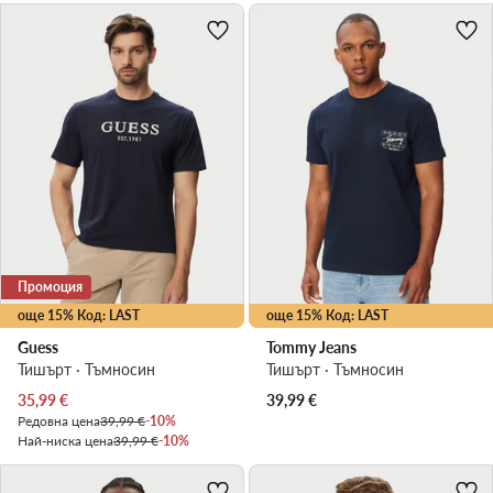
Промоция
още 15% Код: LAST
още 15% Код: LAST
Guess
Tommy Jeans
Тишърт · Тъмносин
Тишърт · Тъмносин
Актуална цена
35,99
€
39,99
€
Редовна цена
39,99 €
-10%
Най-ниска цена
39,99 €
-10%