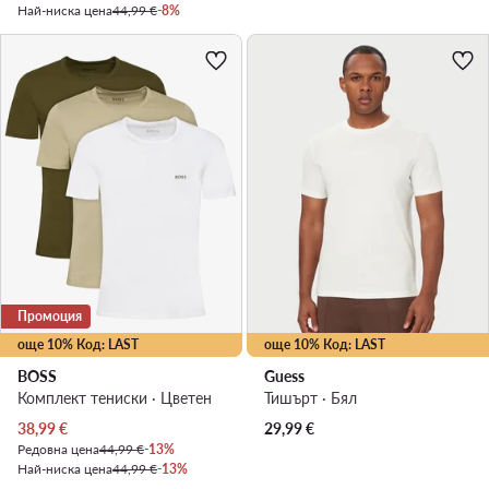
Най-ниска цена
44,99 €
-8%
Промоция
още 10% Код: LAST
още 10% Код: LAST
BOSS
Guess
Комплект тениски · Цветен
Тишърт · Бял
Актуална цена
38,99
€
29,99
€
Редовна цена
44,99 €
-13%
Най-ниска цена
44,99 €
-13%