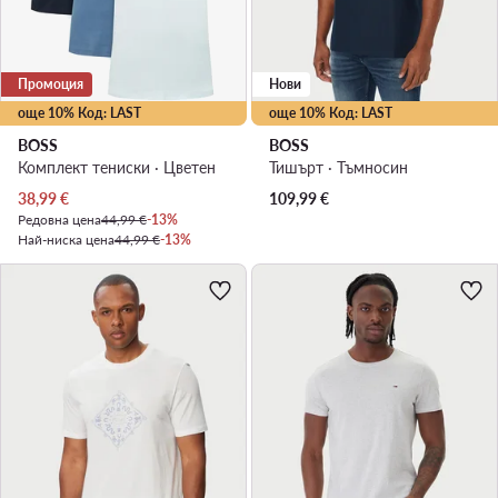
Промоция
Нови
още 10% Код: LAST
още 10% Код: LAST
BOSS
BOSS
Комплект тениски · Цветен
Тишърт · Тъмносин
Актуална цена
38,99
€
109,99
€
Редовна цена
44,99 €
-13%
Най-ниска цена
44,99 €
-13%