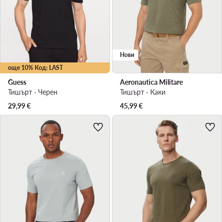
Нови
още 10% Код: LAST
Guess
Aeronautica Militare
Тишърт · Черен
Тишърт · Каки
29,99
€
45,99
€