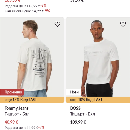
103,99
€
37,99
€
Редовна цена
114,99 €
-9%
Най-ниска цена
114,99 €
-9%
Промоция
Нови
още 15% Код: LAST
още 10% Код: LAST
Tommy Jeans
BOSS
Тишърт · Бял
Тишърт · Бял
Актуална цена
40,99
€
109,99
€
Редовна цена
44,99 €
-8%