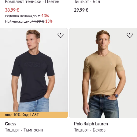
Комплект тениски · Цветен
Тишърт · Бял
Актуална цена
38,99
€
29,99
€
Редовна цена
44,99 €
-13%
Най-ниска цена
44,99 €
-13%
още 10% Код: LAST
Guess
Polo Ralph Lauren
Тишърт · Тъмносин
Тишърт · Бежов