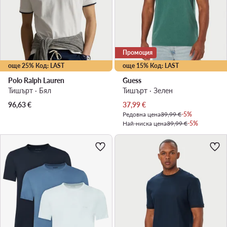
Промоция
още 25% Код: LAST
още 15% Код: LAST
Polo Ralph Lauren
Guess
Тишърт · Бял
Тишърт · Зелен
Актуална цена
96,63
€
37,99
€
Редовна цена
39,99 €
-5%
Най-ниска цена
39,99 €
-5%