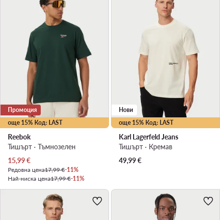
Промоция
Нови
още 15% Код: LAST
още 15% Код: LAST
Reebok
Karl Lagerfeld Jeans
Тишърт · Тъмнозелен
Тишърт · Кремав
Актуална цена
15,99
€
49,99
€
Редовна цена
17,99 €
-11%
Най-ниска цена
17,99 €
-11%