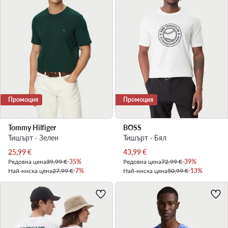
Промоция
Промоция
Tommy Hilfiger
BOSS
Тишърт · Зелен
Тишърт · Бял
Актуална цена
Актуална цена
25,99
€
43,99
€
Редовна цена
39,99 €
-35%
Редовна цена
72,99 €
-39%
Най-ниска цена
27,99 €
-7%
Най-ниска цена
50,99 €
-13%