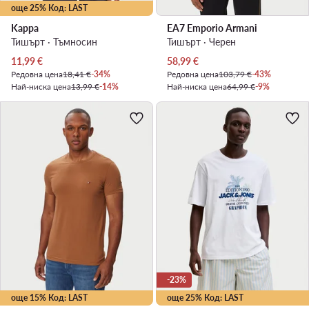
още 25% Код: LAST
Kappa
EA7 Emporio Armani
Тишърт · Тъмносин
Тишърт · Черен
Актуална цена
Актуална цена
11,99
€
58,99
€
Редовна цена
18,41 €
-34%
Редовна цена
103,79 €
-43%
Най-ниска цена
13,99 €
-14%
Най-ниска цена
64,99 €
-9%
-23%
още 15% Код: LAST
още 25% Код: LAST