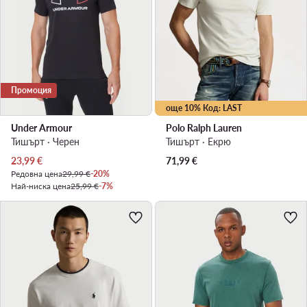
Промоция
още 10% Код: LAST
Under Armour
Polo Ralph Lauren
Тишърт · Черен
Тишърт · Екрю
Актуална цена
23,99
€
71,99
€
Редовна цена
29,99 €
-20%
Най-ниска цена
25,99 €
-7%