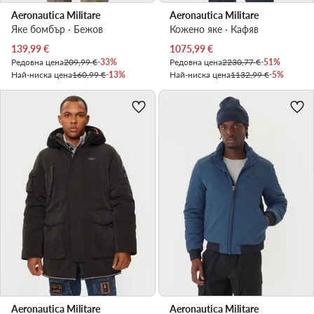
Aeronautica Militare
Aeronautica Militare
Яке бомбър · Бежов
Кожено яке · Кафяв
Актуална цена
Актуална цена
139,99
€
1075,99
€
Редовна цена
209,99 €
-33%
Редовна цена
2230,77 €
-51%
Най-ниска цена
160,99 €
-13%
Най-ниска цена
1132,99 €
-5%
Aeronautica Militare
Aeronautica Militare