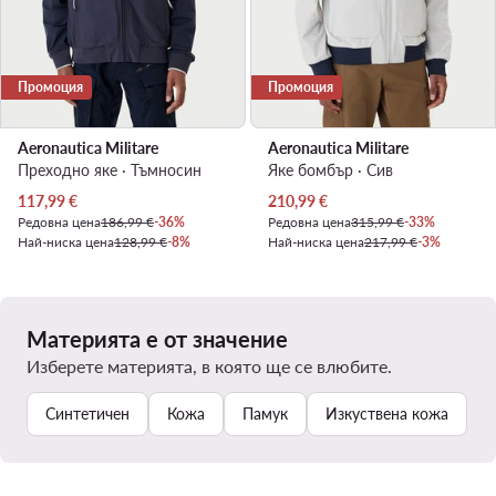
Промоция
Промоция
Aeronautica Militare
Aeronautica Militare
Преходно яке · Тъмносин
Яке бомбър · Сив
Актуална цена
Актуална цена
117,99
€
210,99
€
Редовна цена
186,99 €
-36%
Редовна цена
315,99 €
-33%
Най-ниска цена
128,99 €
-8%
Най-ниска цена
217,99 €
-3%
Материята е от значение
Изберете материята, в която ще се влюбите.
Синтетичен
Кожа
Памук
Изкуствена кожа