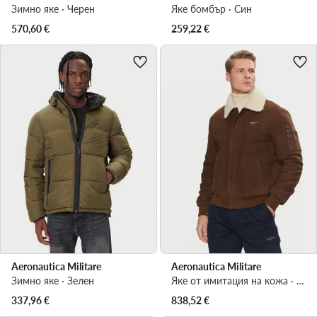
Зимно яке · Черен
Яке бомбър · Син
570,60
€
259,22
€
Aeronautica Militare
Aeronautica Militare
Зимно яке · Зелен
Яке от имитация на кожа · Кафяв
337,96
€
838,52
€