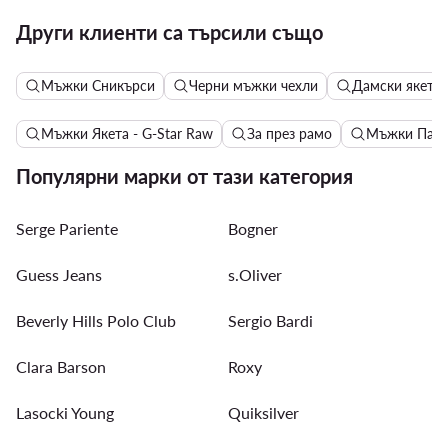
Други клиенти са търсили също
Мъжки Сникърси
Черни мъжки чехли
Дамски якета 
Мъжки Якета - G-Star Raw
За през рамо
Мъжки Панта
Популярни марки от тази категория
Serge Pariente
Bogner
Guess Jeans
s.Oliver
Beverly Hills Polo Club
Sergio Bardi
Clara Barson
Roxy
Lasocki Young
Quiksilver