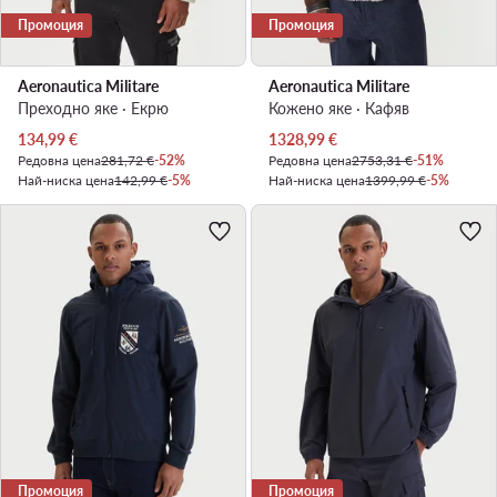
Промоция
Промоция
Aeronautica Militare
Aeronautica Militare
Преходно яке · Екрю
Кожено яке · Кафяв
Актуална цена
Актуална цена
134,99
€
1328,99
€
Редовна цена
281,72 €
-52%
Редовна цена
2753,31 €
-51%
Най-ниска цена
142,99 €
-5%
Най-ниска цена
1399,99 €
-5%
Промоция
Промоция