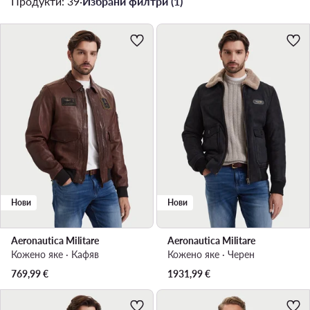
Продукти: 39
·
Избрани филтри (1)
Нови
Нови
Aeronautica Militare
Aeronautica Militare
Кожено яке · Кафяв
Кожено яке · Черен
769,99
€
1931,99
€