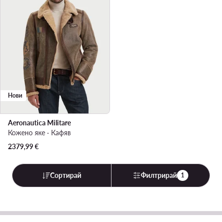
Нови
Aeronautica Militare
Кожено яке · Кафяв
2379,99
€
Сортирай
Филтрирай
1