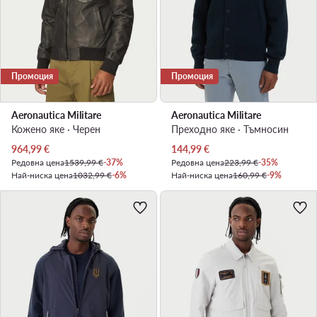
Промоция
Промоция
Aeronautica Militare
Aeronautica Militare
Кожено яке · Черен
Преходно яке · Тъмносин
Актуална цена
Актуална цена
964,99
€
144,99
€
Редовна цена
1539,99 €
-37%
Редовна цена
223,99 €
-35%
Най-ниска цена
1032,99 €
-6%
Най-ниска цена
160,99 €
-9%