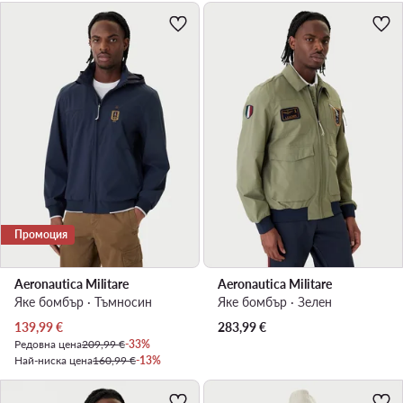
Промоция
Aeronautica Militare
Aeronautica Militare
Яке бомбър · Тъмносин
Яке бомбър · Зелен
Актуална цена
139,99
€
283,99
€
Редовна цена
209,99 €
-33%
Най-ниска цена
160,99 €
-13%