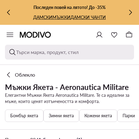
КЪМ ОСНОВНОТО СЪДЪРЖАНИЕ
КЪМ ТЪРСЕНЕ
Последен повей на лятото! До -35%
ДАМСКИ
МЪЖКИ
ДАМСКИ ЧАНТИ
Търси марка, продукт, стил
Облекло
Мъжки Якета - Aeronautica Militare
Елегантни Мъжки Якета Aeronautica Militare. Те са идеални за
мъже, които ценят изтънчеността и комфорта.
Бомбър якета
Зимни якета
Кожени якета
Парки