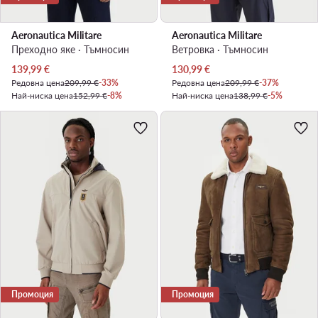
Aeronautica Militare
Aeronautica Militare
Преходно яке · Тъмносин
Ветровка · Тъмносин
Актуална цена
Актуална цена
139,99
€
130,99
€
Редовна цена
209,99 €
-33%
Редовна цена
209,99 €
-37%
Най-ниска цена
152,99 €
-8%
Най-ниска цена
138,99 €
-5%
Промоция
Промоция