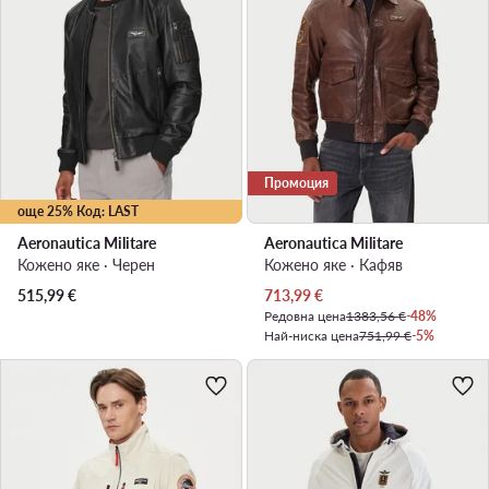
Промоция
още 25% Код: LAST
Aeronautica Militare
Aeronautica Militare
Кожено яке · Черен
Кожено яке · Кафяв
Актуална цена
515,99
€
713,99
€
Редовна цена
1383,56 €
-48%
Най-ниска цена
751,99 €
-5%