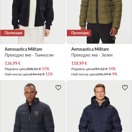
Промоция
Промоция
Aeronautica Militare
Aeronautica Militare
Преходно яке · Тъмносин
Преходно яке · Зелен
Актуална цена
Актуална цена
136,99
€
118,99
€
Редовна цена
308,31 €
-55%
Редовна цена
259,22 €
-54%
Най-ниска цена
154,41 €
-11%
Най-ниска цена
131,99 €
-9%