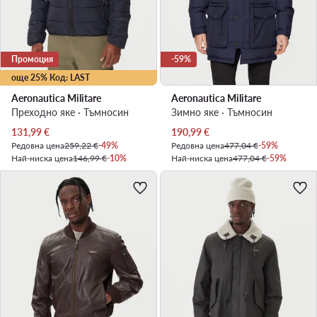
Промоция
-59%
още 25% Код: LAST
Aeronautica Militare
Aeronautica Militare
Преходно яке · Тъмносин
Зимно яке · Тъмносин
Актуална цена
Актуална цена
131,99
€
190,99
€
Редовна цена
259,22 €
-49%
Редовна цена
477,04 €
-59%
Най-ниска цена
146,99 €
-10%
Най-ниска цена
477,04 €
-59%