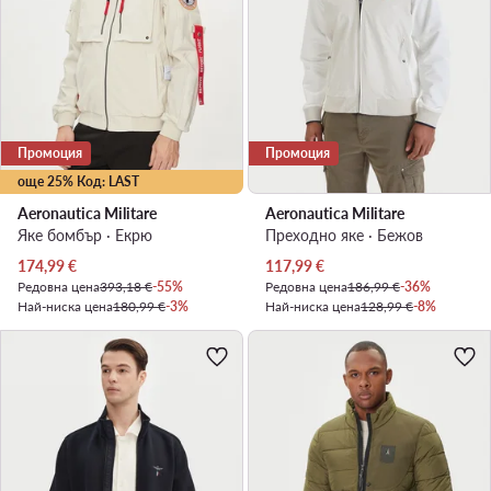
Промоция
Промоция
още 25% Код: LAST
Aeronautica Militare
Aeronautica Militare
Яке бомбър · Екрю
Преходно яке · Бежов
Актуална цена
Актуална цена
174,99
€
117,99
€
Редовна цена
393,18 €
-55%
Редовна цена
186,99 €
-36%
Най-ниска цена
180,99 €
-3%
Най-ниска цена
128,99 €
-8%