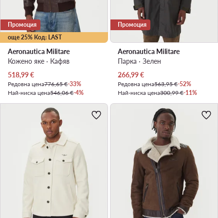
Промоция
Промоция
още 25% Код: LAST
Aeronautica Militare
Aeronautica Militare
Кожено яке · Кафяв
Парка · Зелен
Актуална цена
Актуална цена
518,99
€
266,99
€
Редовна цена
776,65 €
-33%
Редовна цена
563,95 €
-52%
Най-ниска цена
546,06 €
-4%
Най-ниска цена
300,99 €
-11%