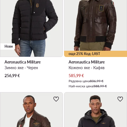
Нови
още 25% Код: LAST
Aeronautica Militare
Aeronautica Militare
Зимно яке · Черен
Кожено яке · Кафяв
Актуална цена
256,99
€
585,99
€
Редовна цена
836,99 €
Най-ниска цена
588,99 €