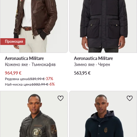
Промоция
Aeronautica Militare
Aeronautica Militare
Кожено яке · Тъмнокафяв
Зимно яке · Черен
Актуална цена
964,99
€
563,95
€
Редовна цена
1539,99 €
-37%
Най-ниска цена
1032,99 €
-6%