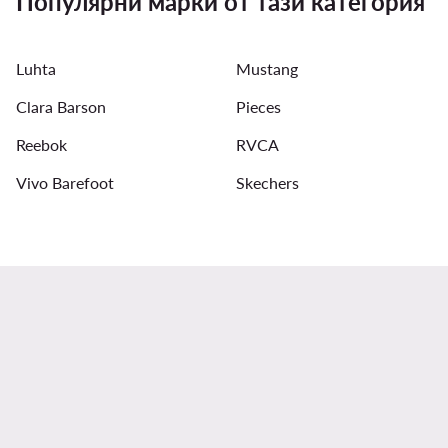
Популярни марки от тази категория
Мъжки Дънкови шорти
Чехли дамски - Цвят: Бял
Luhta
Mustang
Дамски чехли DeeZee
Бански костюми дамски
Clara Barson
Pieces
Reebok
RVCA
Vivo Barefoot
Skechers