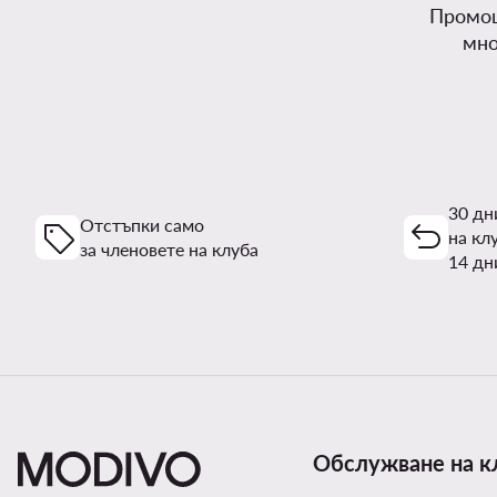
Промоц
мно
30 дн
Отстъпки само
на кл
за членовете на клуба
14 дн
Обслужване на к