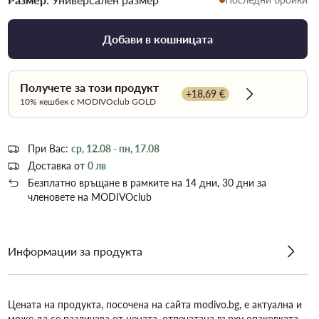
Добави в кошницата
Получете за този продукт
+18,69 €
Dowiedz się w
10% кешбек с MODIVOclub GOLD
При Вас:
ср, 12.08 - пн, 17.08
Доставка от
0 лв
Безплатно връщане в рамките на 14 дни, 30 дни за
членовете на MODIVOclub
Информации за продукта
Цената на продукта, посочена на сайта modivo.bg, е актуална и
може да се различава от цената, отпечатана върху опаковката.