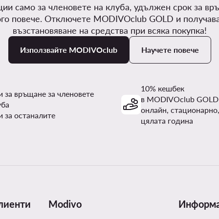
ии само за членовете на клуба, удължен срок за вр
го повече. Отключете MODIVOclub GOLD и получав
възстановяване на средства при всяка покупка!
Използвайте MODIVOclub
Научете повече
10% кешбек
и за връщане за членовете
в MODIVOclub GOLD
уба
онлайн, стационарно,
и за останалите
цялата година
лиенти
Modivo
Информ