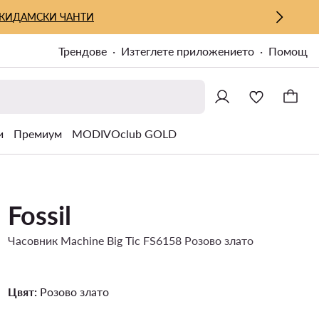
КИ
ДАМСКИ ЧАНТИ
Трендове
Изтеглете приложението
Помощ
и
Премиум
MODIVOclub GOLD
Fossil
Часовник Machine Big Tic FS6158 Розово злато
Цвят:
Розово злато