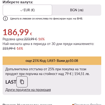
Изберете валута:
EUR (€)
BGN (лв)
Цената в левове се изчислява по фиксиран курс на БНБ.
186,99
Актуална цена 186,99 €
€
Редовна цена:
223,99 €
-16%
Най-ниската цена в периода от 30 дни преди намалението:
223,99 €
-16%
още 25% Код: LAST
· Важи до
10
.
08
Допълнителна отстъпка от 25% при покупка на този
продукт при поръчка на стойност над 79 € | 154,51 лв.
LAST
Други продукти на промоция
Размер:
Универсален размер
Последни бройки