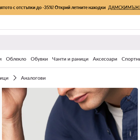
лятото с отстъпки до -35%! Открий летните находки
ДАМСКИ
МЪЖ
и
Облекло
Обувки
Чанти и раници
Аксесоари
Спортн
ици
Аналогови