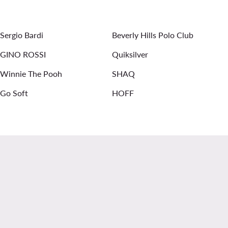
Текстилни шорти
Мъжки Чанти за кръст
Sergio Bardi
Beverly Hills Polo Club
GINO ROSSI
Quiksilver
Winnie The Pooh
SHAQ
Go Soft
HOFF
.