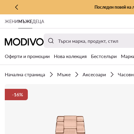
Последен повей на 
КЪМ ОСНОВНОТО СЪДЪРЖАНИЕ
ЖЕНИ
МЪЖЕ
ДЕЦА
КЪМ ТЪРСЕНЕ
Оферти и промоции
Нова колекция
Бестселъри
Марк
Начална страница
Мъже
Аксесоари
Часовн
-16%