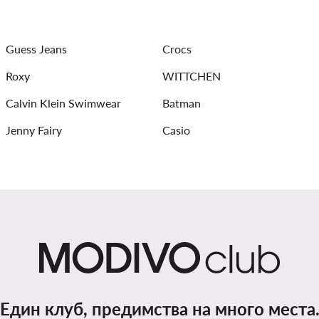
Детска плажна мода
Мъжки дънки Guess
Мъжки 
Guess Jeans
Crocs
Roxy
WITTCHEN
Calvin Klein Swimwear
Batman
Jenny Fairy
Casio
Един клуб, предимства на много места