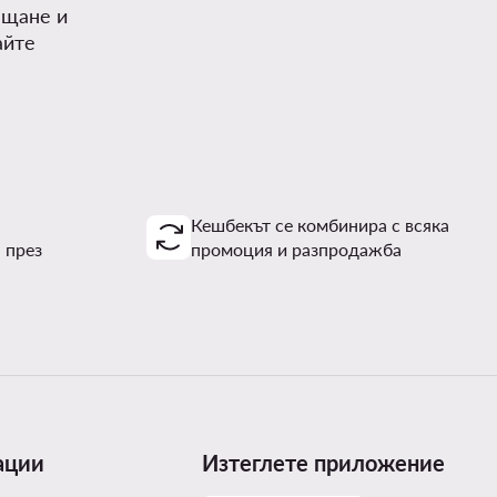
ъщане и
айте
Кешбекът се комбинира с всяка
 през
промоция и разпродажба
ации
Изтеглете приложение