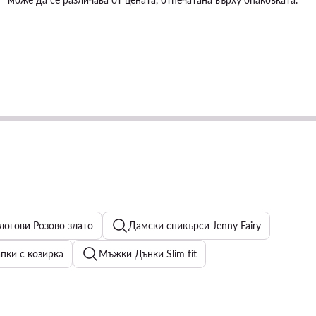
логови Розово злато
Дамски сникърси Jenny Fairy
ки с козирка
Мъжки Дънки Slim fit
ъжки сандали
Дамски бижута
Дамски топове