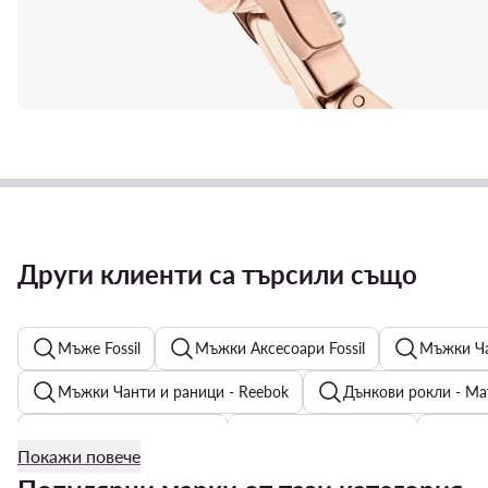
Други клиенти са търсили също
Мъже Fossil
Мъжки Аксесоари Fossil
Мъжки Ча
Мъжки Чанти и раници - Reebok
Дънкови рокли - Ма
Дамски бижута Guess
Дамски еспадрили
Рок
Покажи повече
Трекинг сандали мъжки
Мъжки Тениски с яка - Цвят: