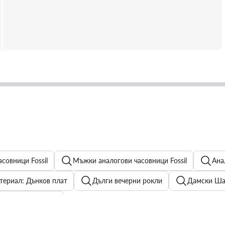
совници Fossil
Мъжки аналогови часовници Fossil
Ана
териал: Дънков плат
Дълги вечерни рокли
Дамски Шап
ли за Нова година
 Розов
Мъжки Дънки
Мъжки кожени сандали
М