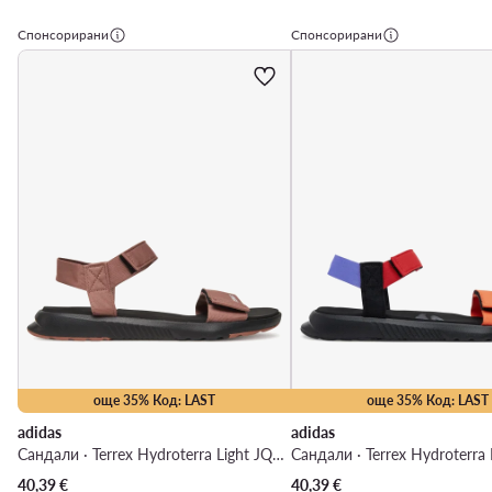
Спонсорирани
Спонсорирани
още 35% Код: LAST
още 35% Код: LAST
adidas
adidas
Сандали · Terrex Hydroterra Light JQ2570 · Черен
40,39
€
40,39
€