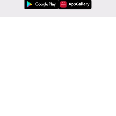
Обслужване на клиенти
Modivo
Информации
Смени държавата: България (BG)