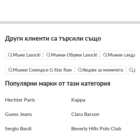
Други клиенти са търсили също
Мъже Lasocki
Мъжки Обувки Lasocki
Мъжки сандали 
Мъжки Сникърси G-Star Raw
Кецове за момичета
Да
Популярни марки от тази категория
Hechter Paris
Kappa
Guess Jeans
Clara Barson
Sergio Bardi
Beverly Hills Polo Club