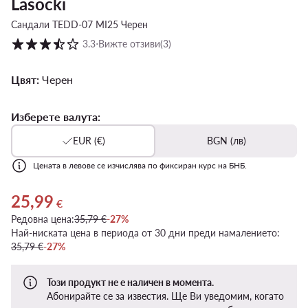
Lasocki
Сандали TEDD-07 MI25 Черен
Оценка на клиентите в скала от 1 до 5
3.3
⋅
Вижте отзиви
(3)
Цвят:
Черен
Изберете валута:
EUR (€)
BGN (лв)
Цената в левове се изчислява по фиксиран курс на БНБ.
25,99
Актуална цена 25,99 €
€
Редовна цена:
35,79 €
-27%
Най-ниската цена в периода от 30 дни преди намалението:
35,79 €
-27%
Този продукт не е наличен в момента.
Абонирайте се за известия. Ще Ви уведомим, когато