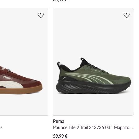
Puma
яв
Pounce Lite 2 Trail 313736 03 · Маратонки за бягане
59,99
€