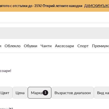
лятото с отстъпки до -35%! Открий летните находки
ДАМСКИ
МЪЖ
и
Облекло
Обувки
Чанти
Аксесоари
Спорт
Премиум
соари!
Цвят
Цена
Марка
Възрастов диапазон
Вид на
1