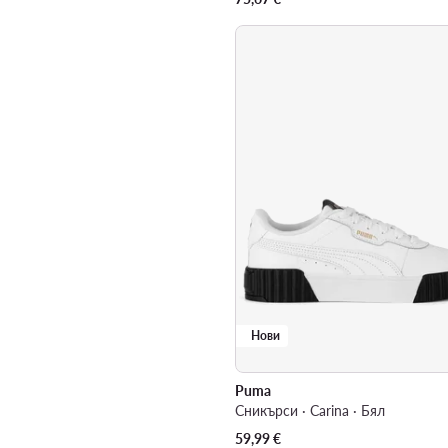
Нови
Puma
Сникърси · Carina · Бял
59,99
€