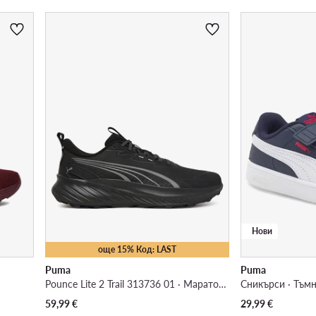
Нови
още 15% Код: LAST
Puma
Puma
Pounce Lite 2 Trail 313736 01 · Маратонки за бягане
Сникърси · Тъм
59,99
€
29,99
€