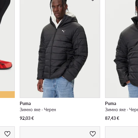
Puma
Puma
Зимно яке · Черен
Зимно яке · Чер
92,03
€
87,43
€