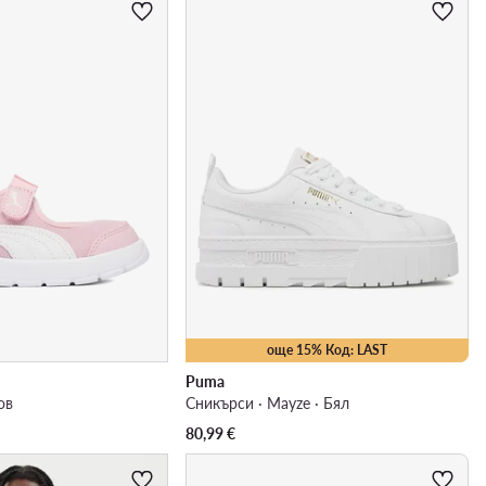
още 15% Код: LAST
Puma
ов
Сникърси · Mayze · Бял
80,99
€