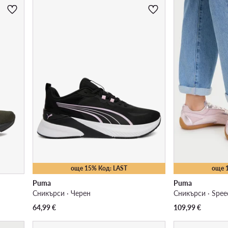
още 15% Код: LAST
още 
Puma
Puma
Сникърси · Черен
Сникърси · Spee
64,99
€
109,99
€