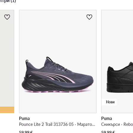
три (1)
Нови
Puma
Puma
Pounce Lite 2 Trail 313736 05 · Маратонки за бягане
Сникърси · Rebo
59,99
€
59,99
€