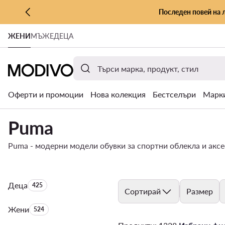
Последен повей на 
КЪМ ОСНОВНОТО СЪДЪРЖАНИЕ
ЖЕНИ
МЪЖЕ
ДЕЦА
КЪМ ТЪРСЕНЕ
Оферти и промоции
Нова колекция
Бестселъри
Марк
Puma
Puma - модерни модели обувки за спортни облекла и аксе
Деца
Брой на продуктите:
425
Сортирай
Размер
Жени
Брой на продуктите:
524