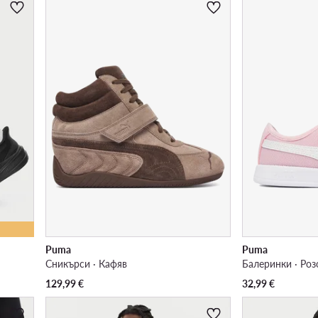
Puma
Puma
Сникърси · Кафяв
Балеринки · Роз
129,99
€
32,99
€