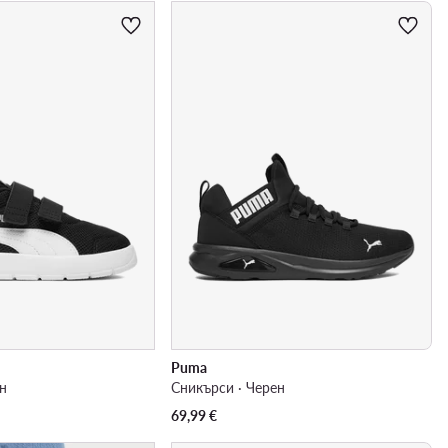
Puma
ен
Сникърси · Черен
69,99
€