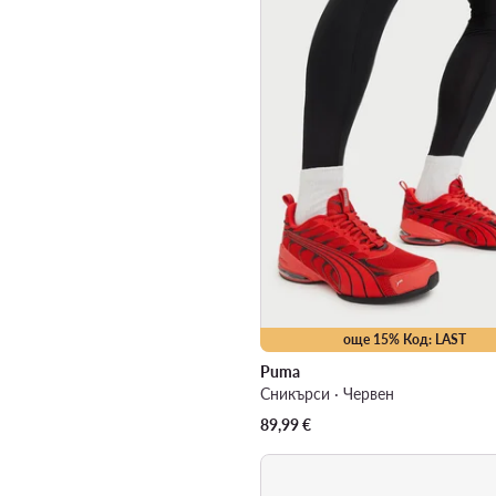
още 15% Код: LAST
Puma
Сникърси · Червен
89,99
€