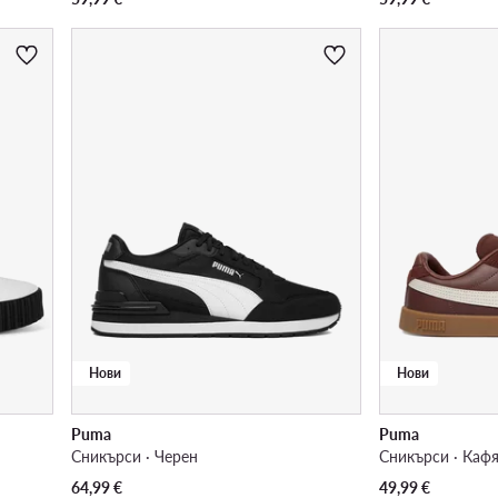
Нови
Нови
Puma
Puma
Сникърси · Черен
Сникърси · Каф
64,99
€
49,99
€