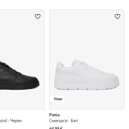
Нови
Puma
und · Черен
Сникърси · Бял
64,99
€