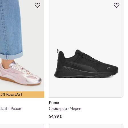
15% Код: LAST
Puma
dcat · Розов
Сникърси · Черен
54,99
€