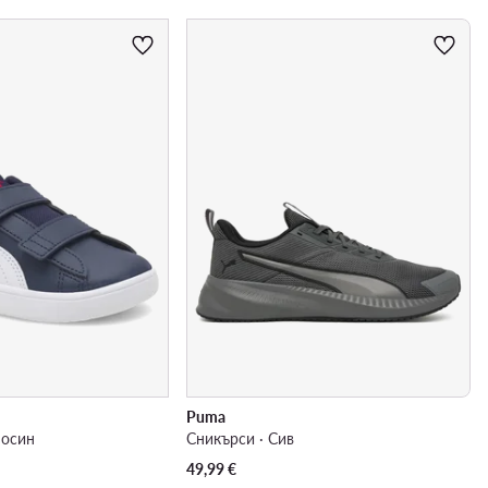
Puma
носин
Сникърси · Сив
49,99
€