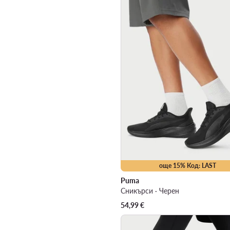
още 15% Код: LAST
Puma
Сникърси · Черен
54,99
€