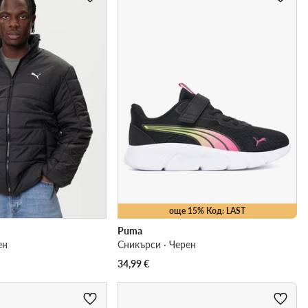
още 15% Код: LAST
Puma
ен
Сникърси · Черен
34,99
€