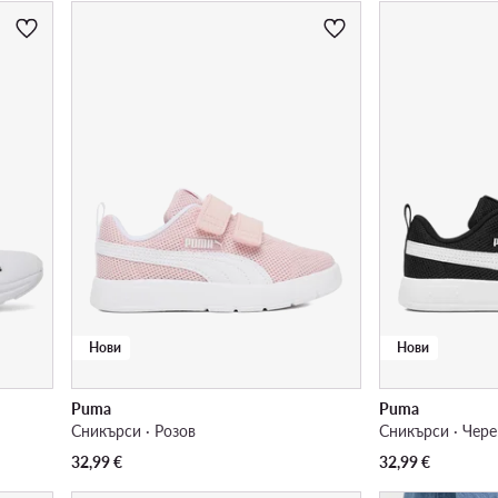
Нови
Нови
Puma
Puma
Сникърси · Розов
Сникърси · Чер
32,99
€
32,99
€