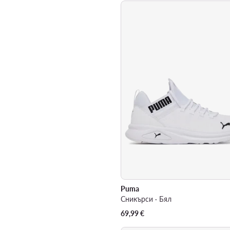
Puma
Сникърси · Бял
69,99
€