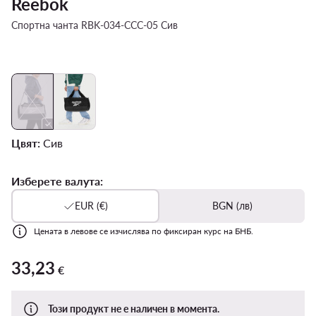
Reebok
Спортна чанта RBK-034-CCC-05 Сив
Цвят:
Сив
Изберете валута:
EUR (€)
BGN (лв)
Цената в левове се изчислява по фиксиран курс на БНБ.
33,23
33,23 €
€
Този продукт не е наличен в момента.