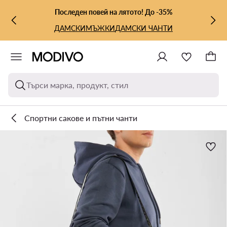
КЪМ ОСНОВНОТО СЪДЪРЖАНИЕ
КЪМ ТЪРСЕНЕ
Последен повей на лятото! До -35%
ДАМСКИ
МЪЖКИ
ДАМСКИ ЧАНТИ
Търси марка, продукт, стил
Спортни сакове и пътни чанти