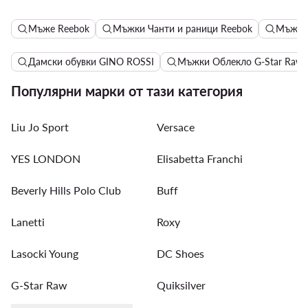
Мъже Reebok
Мъжки Чанти и раници Reebok
Мъжки 
Дамски обувки GINO ROSSI
Мъжки Облекло G-Star Raw
Популярни марки от тази категория
Liu Jo Sport
Versace
YES LONDON
Elisabetta Franchi
Beverly Hills Polo Club
Buff
Lanetti
Roxy
Lasocki Young
DC Shoes
G-Star Raw
Quiksilver