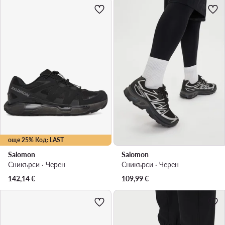
още 25% Код: LAST
Salomon
Salomon
Сникърси · Черен
Сникърси · Черен
142,14
€
109,99
€