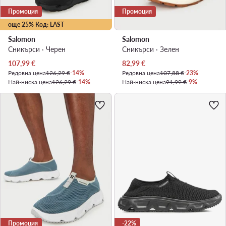
Промоция
Промоция
още 25% Код: LAST
Salomon
Salomon
Сникърси · Черен
Сникърси · Зелен
Актуална цена
Актуална цена
107,99
€
82,99
€
Редовна цена
126,29 €
-14%
Редовна цена
107,88 €
-23%
Най-ниска цена
126,29 €
-14%
Най-ниска цена
91,99 €
-9%
Промоция
-22%