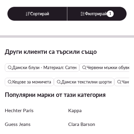
Сортирай
Филтрирай
1
Други клиенти са търсили също
Дамски блузи - Материал: Сатен
Червени мъжки обувки
Кецове за момичета
Дамски текстилни шорти
Чанти 
Популярни марки от тази категория
Hechter Paris
Kappa
Guess Jeans
Clara Barson