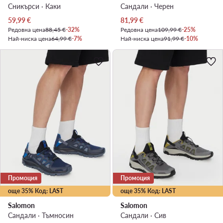
Сникърси · Каки
Сандали · Черен
Актуална цена
Актуална цена
59,99
€
81,99
€
Редовна цена
88,45 €
-32%
Редовна цена
109,99 €
-25%
Най-ниска цена
64,99 €
-7%
Най-ниска цена
91,99 €
-10%
Промоция
Промоция
още 35% Код: LAST
още 35% Код: LAST
Salomon
Salomon
Сандали · Тъмносин
Сандали · Сив