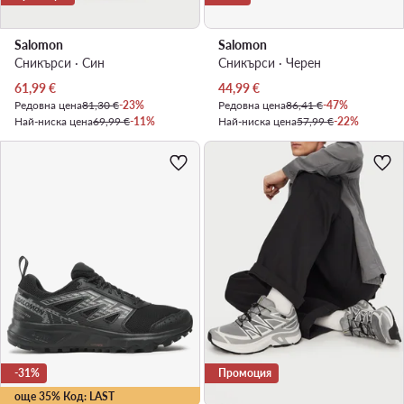
Salomon
Salomon
Сникърси · Син
Сникърси · Черен
Актуална цена
Актуална цена
61,99
€
44,99
€
Редовна цена
81,30 €
-23%
Редовна цена
86,41 €
-47%
Най-ниска цена
69,99 €
-11%
Най-ниска цена
57,99 €
-22%
-31%
Промоция
още 35% Код: LAST