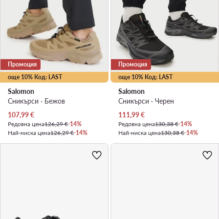
Промоция
Промоция
още 10% Код: LAST
още 10% Код: LAST
Salomon
Salomon
Сникърси · Бежов
Сникърси · Черен
Актуална цена
Актуална цена
107,99
€
111,99
€
Редовна цена
126,29 €
-14%
Редовна цена
130,38 €
-14%
Най-ниска цена
126,29 €
-14%
Най-ниска цена
130,38 €
-14%