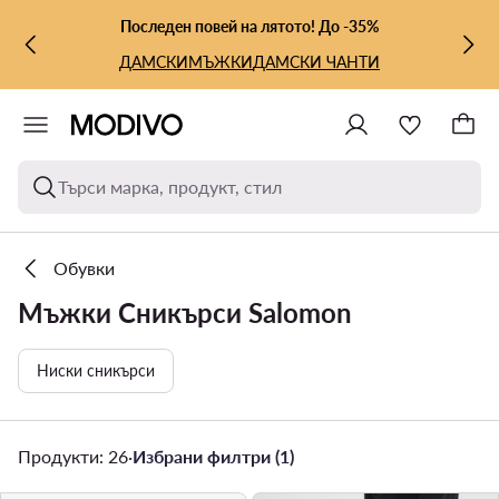
КЪМ ОСНОВНОТО СЪДЪРЖАНИЕ
КЪМ ТЪРСЕНЕ
Последен повей на лятото! До -35%
ДАМСКИ
МЪЖКИ
ДАМСКИ ЧАНТИ
Търси марка, продукт, стил
Обувки
Мъжки Сникърси Salomon
Ниски сникърси
Продукти: 26
·
Избрани филтри (1)