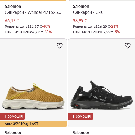
Salomon
Salomon
Сникърси · Wander 47152500 27 V0 · Черен
Сникърси · Сив
Актуална цена
Актуална цена
66,47
€
98,99
€
Редовна цена
111,97 €
-40%
Редовна цена
126,29 €
-21%
Най-ниска цена
96,63 €
-31%
Най-ниска цена
107,99 €
-8%
Промоция
Промоция
още 35% Код: LAST
Salomon
Salomon