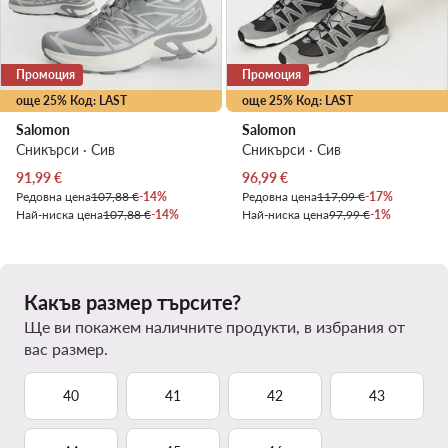
Промоция
Промоция
още 25% Код: LAST
още 25% Код: LAST
Salomon
Salomon
Сникърси · Сив
Сникърси · Сив
Актуална цена
Актуална цена
91,99
€
96,99
€
Редовна цена
107,88 €
-14%
Редовна цена
117,09 €
-17%
Най-ниска цена
107,88 €
-14%
Най-ниска цена
97,99 €
-1%
Какъв размер търсите?
Ще ви покажем наличните продукти, в избрания от
вас размер.
40
41
42
43