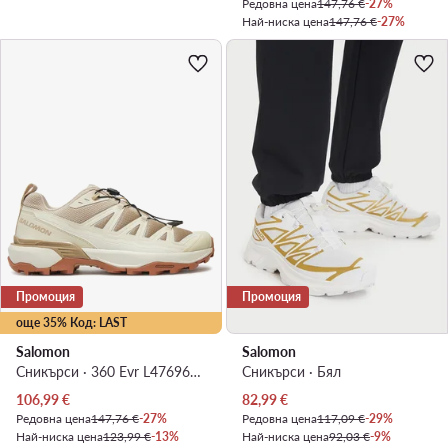
Редовна цена
147,76 €
-27%
Най-ниска цена
147,76 €
-27%
Промоция
Промоция
още 35% Код: LAST
Salomon
Salomon
Сникърси · 360 Evr L47696500 · Бял
Сникърси · Бял
Актуална цена
Актуална цена
106,99
€
82,99
€
Редовна цена
147,76 €
-27%
Редовна цена
117,09 €
-29%
Най-ниска цена
123,99 €
-13%
Най-ниска цена
92,03 €
-9%