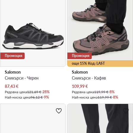
Промоция
Промоция
още 15% Код: LAST
Salomon
Salomon
Сникърси · Черен
Сникърси · Кафяв
Актуална цена
Актуална цена
87,43
€
109,99
€
Редовна цена
121,69 €
-28%
Редовна цена
119,99 €
-8%
Най-ниска цена
96,12 €
-9%
Най-ниска цена
119,99 €
-8%