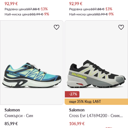
Актуална цена
Актуална цена
92,99
€
92,99
€
Редовна цена
107,88 €
-13%
Редовна цена
107,88 €
-13%
Най-ниска цена
102,99 €
-9%
Най-ниска цена
102,99 €
-9%
-27%
още 35% Код: LAST
Salomon
Salomon
Сникърси · Син
Cross Evr L47694200 · Сникърси
Актуална цена
85,99
€
106,99
€