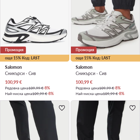
Промоция
Промоция
още 15% Код: LAST
още 15% Код: LAST
Salomon
Salomon
Сникърси · Сив
Сникърси · Сив
Актуална цена
Актуална цена
100,99
€
100,99
€
Редовна цена
109,99 €
-8%
Редовна цена
109,99 €
-8%
Най-ниска цена
109,99 €
-8%
Най-ниска цена
109,99 €
-8%