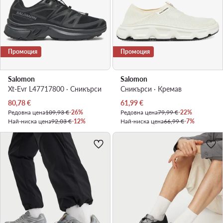
Промоция
Промоция
Salomon
Salomon
Xt-Evr L47717800 · Сникърси
Сникърси · Кремав
Актуална цена
Актуална цена
80,78
€
61,99
€
Редовна цена
109,93 €
-26%
Редовна цена
79,99 €
-22%
Най-ниска цена
92,03 €
-12%
Най-ниска цена
66,99 €
-7%