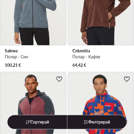
Salewa
Columbia
Полар · Син
Полар · Кафяв
100,21
€
64,42
€
Сортирай
Филтрирай