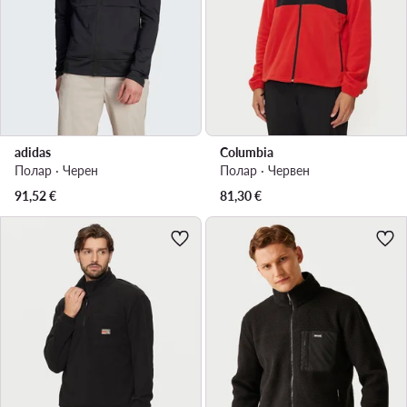
adidas
Columbia
Полар · Черен
Полар · Червен
91,52
€
81,30
€