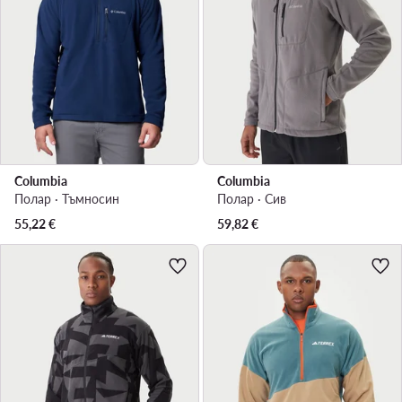
Columbia
Columbia
Полар · Тъмносин
Полар · Сив
55,22
€
59,82
€