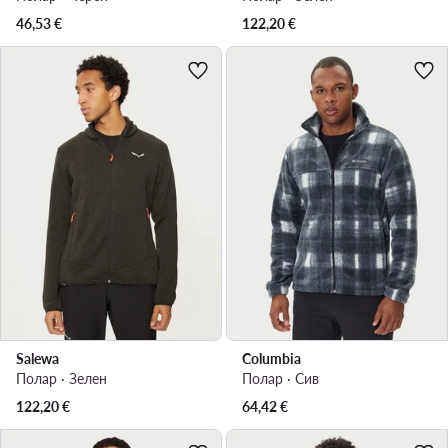
46,53
€
122,20
€
Salewa
Columbia
Полар · Зелен
Полар · Сив
122,20
€
64,42
€