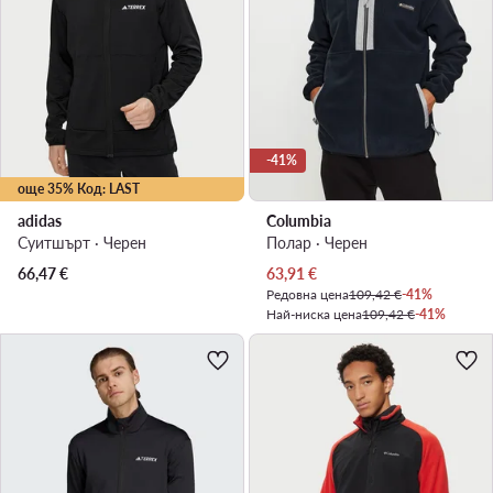
-41%
още 35% Код: LAST
adidas
Columbia
Суитшърт · Черен
Полар · Черен
Актуална цена
66,47
€
63,91
€
Редовна цена
109,42 €
-41%
Най-ниска цена
109,42 €
-41%