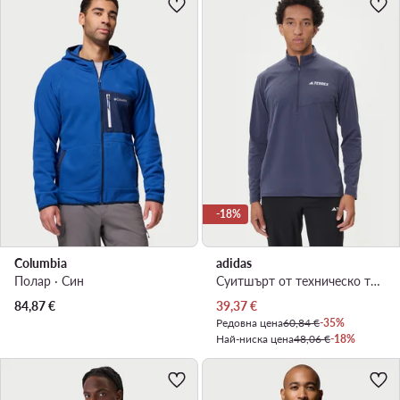
-18%
Columbia
adidas
Полар · Син
Суитшърт от техническо трико · Син
Актуална цена
84,87
€
39,37
€
Редовна цена
60,84 €
-35%
Най-ниска цена
48,06 €
-18%