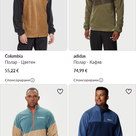
Columbia
adidas
Полар · Цветен
Полар · Кафяв
55,22
€
74,99
€
Спонсорирани
Спонсорирани