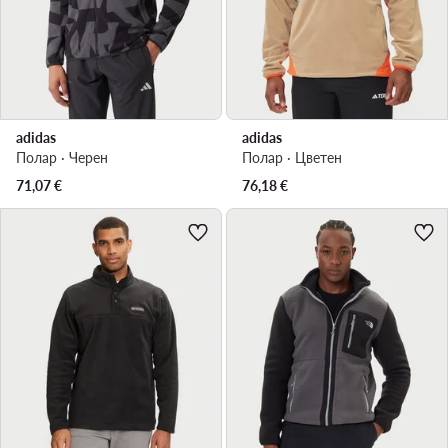
adidas
adidas
Полар · Черен
Полар · Цветен
71,07
€
76,18
€