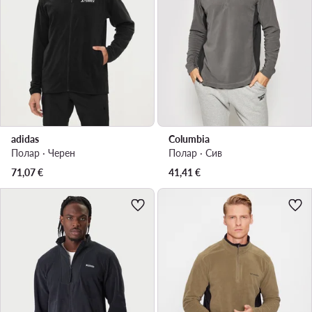
adidas
Columbia
Полар · Черен
Полар · Сив
71,07
€
41,41
€