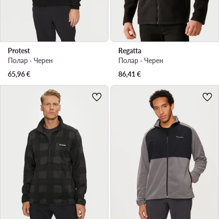
Protest
Regatta
Полар · Черен
Полар · Черен
65,96
€
86,41
€