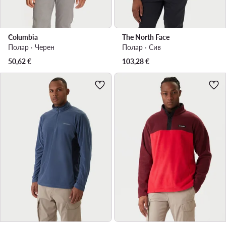
Columbia
The North Face
Полар · Черен
Полар · Сив
50,62
€
103,28
€