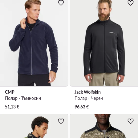
CMP
Jack Wolfskin
Полар · Тъмносин
Полар · Черен
51,13
€
96,63
€