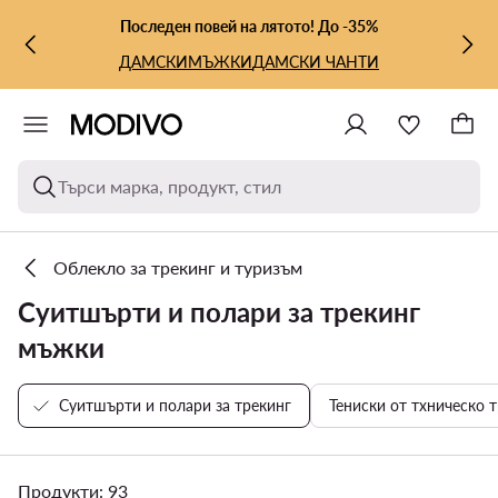
КЪМ ОСНОВНОТО СЪДЪРЖАНИЕ
КЪМ ТЪРСЕНЕ
Последен повей на лятото! До -35%
ДАМСКИ
МЪЖКИ
ДАМСКИ ЧАНТИ
Търси марка, продукт, стил
Облекло за трекинг и туризъм
Суитшърти и полари за трекинг
мъжки
Суитшърти и полари за трекинг
Тениски от тхническо 
Продукти: 93