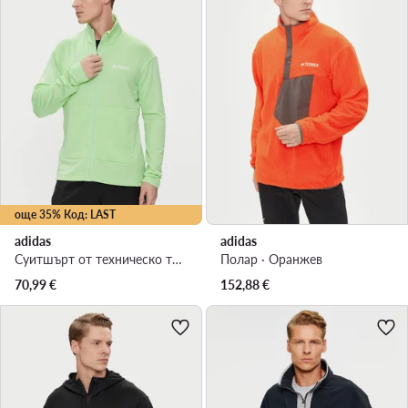
още 35% Код: LAST
adidas
adidas
Суитшърт от техническо трико · Зелен
Полар · Оранжев
70,99
€
152,88
€