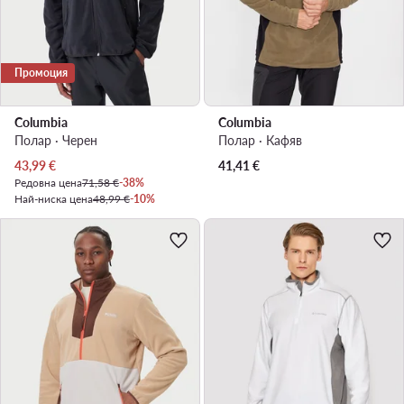
Промоция
Columbia
Columbia
Полар · Черен
Полар · Кафяв
Актуална цена
43,99
€
41,41
€
Редовна цена
71,58 €
-38%
Най-ниска цена
48,99 €
-10%