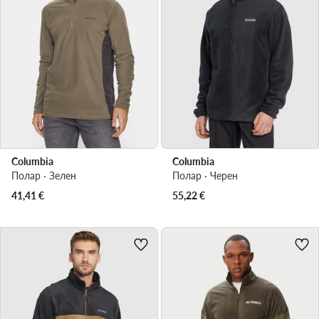
Columbia
Columbia
Полар · Зелен
Полар · Черен
41,41
€
55,22
€