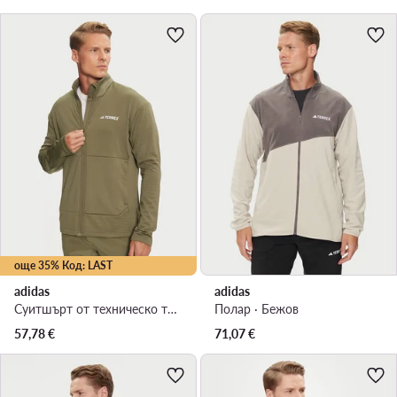
още 35% Код: LAST
adidas
adidas
Суитшърт от техническо трико · Зелен
Полар · Бежов
57,78
€
71,07
€