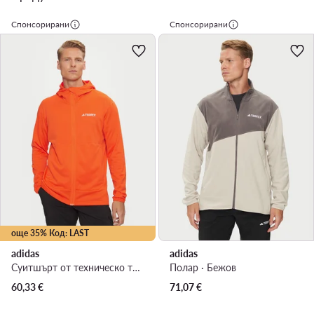
Спонсорирани
Спонсорирани
още 35% Код: LAST
adidas
adidas
Суитшърт от техническо трико · Оранжев
Полар · Бежов
60,33
€
71,07
€