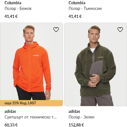
Columbia
Columbia
Полар · Бежов
Полар · Тъмносин
41,41
€
41,41
€
още 35% Код: LAST
adidas
adidas
Суитшърт от техническо трико · Оранжев
Полар · Зелен
60,33
€
152,88
€