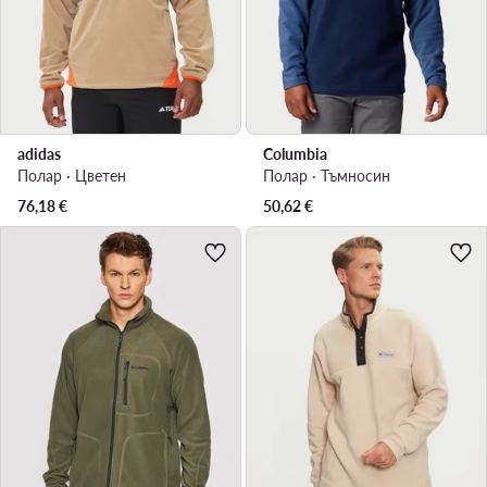
adidas
Columbia
Полар · Цветен
Полар · Тъмносин
76,18
€
50,62
€