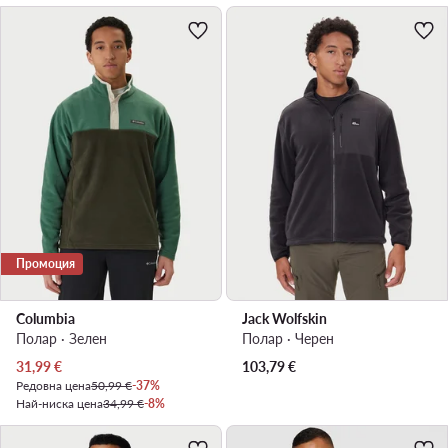
Промоция
Columbia
Jack Wolfskin
Полар · Зелен
Полар · Черен
Актуална цена
31,99
€
103,79
€
Редовна цена
50,99 €
-37%
Най-ниска цена
34,99 €
-8%