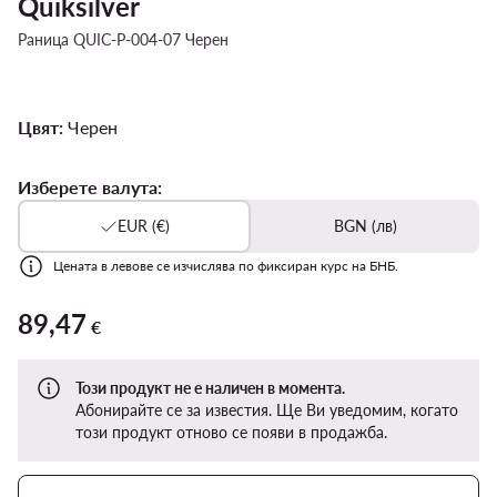
Quiksilver
Раница QUIC-P-004-07 Черен
Цвят:
Черен
Изберете валута:
EUR (€)
BGN (лв)
Цената в левове се изчислява по фиксиран курс на БНБ.
89,47
89,47 €
€
Този продукт не е наличен в момента.
Абонирайте се за известия. Ще Ви уведомим, когато
този продукт отново се появи в продажба.